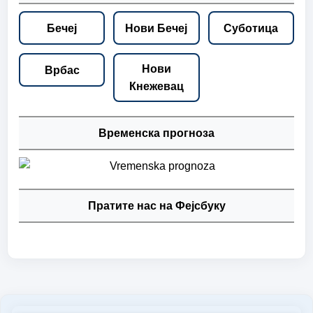
Бечеј
Нови Бечеј
Суботица
Нови
Врбас
Кнежевац
Временска прогноза
Пратите нас на Фејсбуку