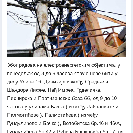
Због радова на електроенергетским објектима, у
понедељак од 8 до 9 часова струје неће бити у
делу Улице 16. Дивизије између Средње и
Шандора Лифке, Нађ Имреа, Грделичка,
Пионирска и Партизанских база бб, од 9 до 10
часова у улицама Бачка ( између Јабланичке и
Палмотићеве ), Палмотићева ( између
Гундулићеве и Бачке ), Велебитска бр.46 и 46/А,
Гундулићева бр.42 и Руђера Бошковића бр.17, од