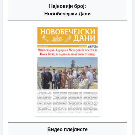
Најновији број:
Новобечејски Дани
Видео плејлисте