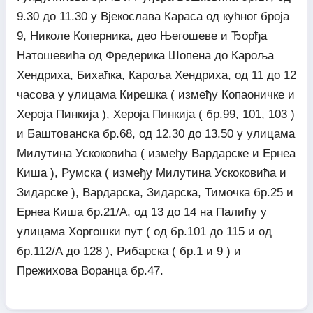
9.30 до 11.30 у Вјекослава Караса од кућног броја
9, Николе Коперника, део Његошеве и Ђорђа
Натошевића од Фредерика Шопена до Кароља
Хендриха, Бихаћка, Кароља Хендриха, од 11 до 12
часова у улицама Кирешка ( између Копаоничке и
Хероја Пинкија ), Хероја Пинкија ( бр.99, 101, 103 )
и Баштованска бр.68, од 12.30 до 13.50 у улицама
Милутина Ускоковића ( између Вардарске и Ернеа
Киша ), Румска ( између Милутина Ускоковића и
Зидарске ), Вардарска, Зидарска, Тимочка бр.25 и
Ернеа Киша бр.21/А, од 13 до 14 на Палићу у
улицама Хоргошки пут ( од бр.101 до 115 и од
бр.112/А до 128 ), Рибарска ( бр.1 и 9 ) и
Прежихова Воранца бр.47.