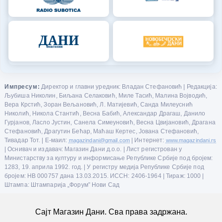
Импресум:
Директор и главни уредник: Владан Стефановић | Редакција:
Љубиша Николин, Биљана Селаковић, Миле Тасић, Малина Војводић,
Вера Крстић, Зоран Вељановић, Л. Матијевић, Санда Милеуснић
Николић, Никола Стантић, Весна Бабић, Александар Драгаш, Данило
Гурјанов, Ласло Јустин, Санела Симеуновић, Весна Цвијановић, Драгана
Стефановић, Драгутин Бећар, Маћаш Кертес, Јована Стефановић,
Тивадар Тот. | Е-маил:
magazindani@gmail.com
| Интернет:
www.magazindani.rs
| Оснивач и издавач: Магазин Дани д.о.о. | Лист регистрован у
Министарству за културу и информисање Републике Србије под бројем:
1283, 19. априла 1992. год. | У регистру медија Републике Србије под
бројем: НВ 000757 дана 13.03.2015. ИССН: 2406-1964 | Тираж: 1000 |
Штампа: Штампарија „Форум” Нови Сад
Сајт Магазин Дани. Сва права задржана.