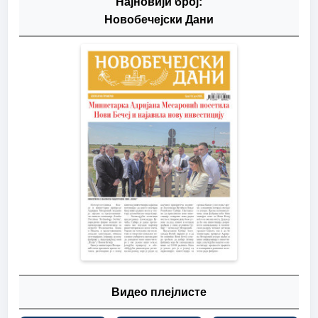
Најновији број:
Новобечејски Дани
Видео плејлисте