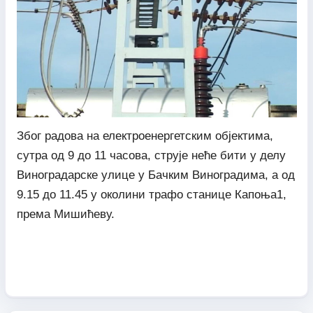
Због радова на електроенергетским објектима,
сутра од 9 до 11 часова, струје неће бити у делу
Виноградарске улице у Бачким Виноградима, а од
9.15 до 11.45 у околини трафо станице Капоња1,
према Мишићеву.