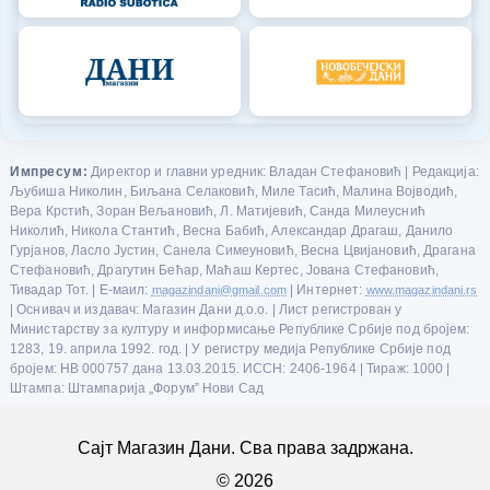
Импресум:
Директор и главни уредник: Владан Стефановић | Редакција:
Љубиша Николин, Биљана Селаковић, Миле Тасић, Малина Војводић,
Вера Крстић, Зоран Вељановић, Л. Матијевић, Санда Милеуснић
Николић, Никола Стантић, Весна Бабић, Александар Драгаш, Данило
Гурјанов, Ласло Јустин, Санела Симеуновић, Весна Цвијановић, Драгана
Стефановић, Драгутин Бећар, Маћаш Кертес, Јована Стефановић,
Тивадар Тот. | Е-маил:
magazindani@gmail.com
| Интернет:
www.magazindani.rs
| Оснивач и издавач: Магазин Дани д.о.о. | Лист регистрован у
Министарству за културу и информисање Републике Србије под бројем:
1283, 19. априла 1992. год. | У регистру медија Републике Србије под
бројем: НВ 000757 дана 13.03.2015. ИССН: 2406-1964 | Тираж: 1000 |
Штампа: Штампарија „Форум” Нови Сад
Сајт Магазин Дани. Сва права задржана.
© 2026