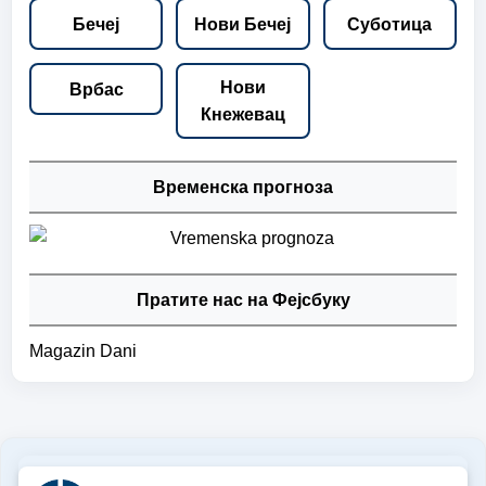
Бечеј
Нови Бечеј
Суботица
Нови
Врбас
Кнежевац
Временска прогноза
Пратите нас на Фејсбуку
Magazin Dani