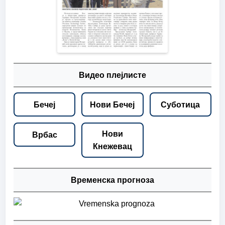
Видео плејлисте
Бечеј
Нови Бечеј
Суботица
Нови
Врбас
Кнежевац
Временска прогноза