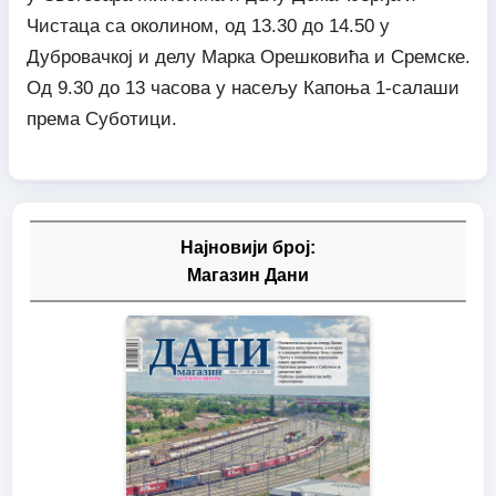
Чистаца са околином, од 13.30 до 14.50 у
Дубровачкој и делу Марка Орешковића и Сремске.
Од 9.30 до 13 часова у насељу Капоња 1-салаши
према Суботици.
Најновији број:
Магазин Дани