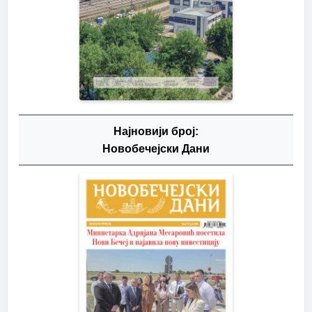
Најновији број:
Новобечејски Дани