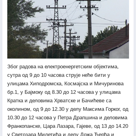
Због радова на електроенергетским објектима,
сутра од 9 до 10 часова струје неће бити у
улицама Хиподромска, Космајска и Мичуринова
бр.1, у Бајмоку од 8.30 до 12 часова у улицама
Кратка и деловима Хрватске и Бачићеве са
околином, од 9 до 12.30 у делу Максима Горког, од
10.30 до 12 часова у Петра Драпшина и деловима
Франкопанске, Цара Лазара, Гајеве, од 13 до 14.20
у Светозара Милетића и делу Дожа Ђерђа и