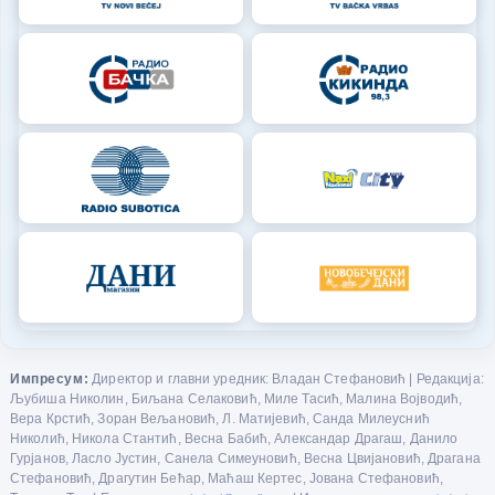
Импресум:
Директор и главни уредник: Владан Стефановић | Редакција:
Љубиша Николин, Биљана Селаковић, Миле Тасић, Малина Војводић,
Вера Крстић, Зоран Вељановић, Л. Матијевић, Санда Милеуснић
Николић, Никола Стантић, Весна Бабић, Александар Драгаш, Данило
Гурјанов, Ласло Јустин, Санела Симеуновић, Весна Цвијановић, Драгана
Стефановић, Драгутин Бећар, Маћаш Кертес, Јована Стефановић,