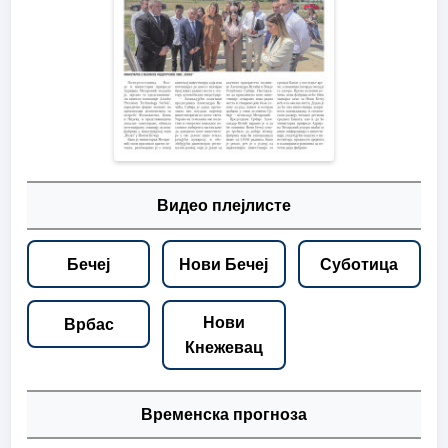
Видео плејлисте
Бечеј
Нови Бечеј
Суботица
Нови
Врбас
Кнежевац
Временска прогноза