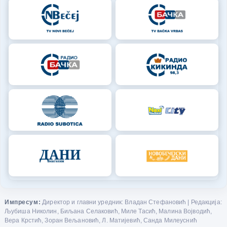
Импресум:
Директор и главни уредник: Владан Стефановић | Редакција:
Љубиша Николин, Биљана Селаковић, Миле Тасић, Малина Војводић,
Вера Крстић, Зоран Вељановић, Л. Матијевић, Санда Милеуснић