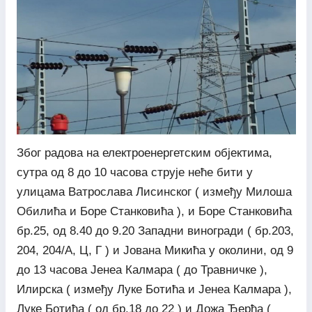
Због радова на електроенергетским објектима,
сутра од 8 до 10 часова струје неће бити у
улицама Ватрослава Лисинског ( између Милоша
Обилића и Боре Станковића ), и Боре Станковића
бр.25, од 8.40 до 9.20 Западни виногради ( бр.203,
204, 204/А, Ц, Г ) и Јована Микића у околини, од 9
до 13 часова Јенеа Калмара ( до Травничке ),
Илирска ( између Луке Ботића и Јенеа Калмара ),
Луке Ботића ( од бр.18 до 22 ) и Дожа Ђерђа (