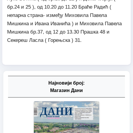
бр.24 и 25 ), од 10.20 до 11.20 Браће Радић (
непарна страна- између Миховила Павела
Мишкина и Ивана Иванића ) и Миховила Павела
Мишкина бр.37, од 12 до 13.30 Прашка 48 и
Секереш Ласла ( Горењска ) 31.
Најновији број:
Магазин Дани