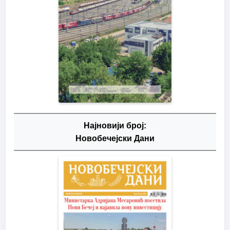
Најновији број:
Новобечејски Дани