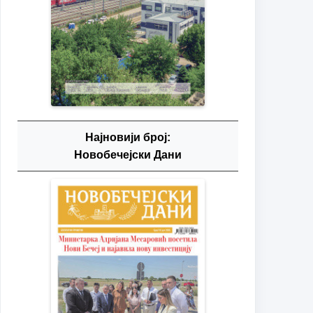
Најновији број:
Новобечејски Дани