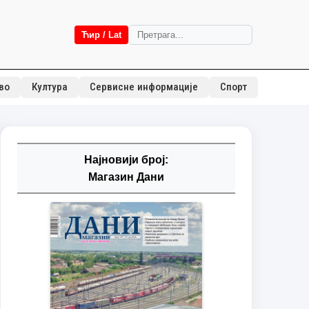
Ћир / Lat
во
Култура
Сервисне информације
Спорт
Најновији број:
Магазин Дани