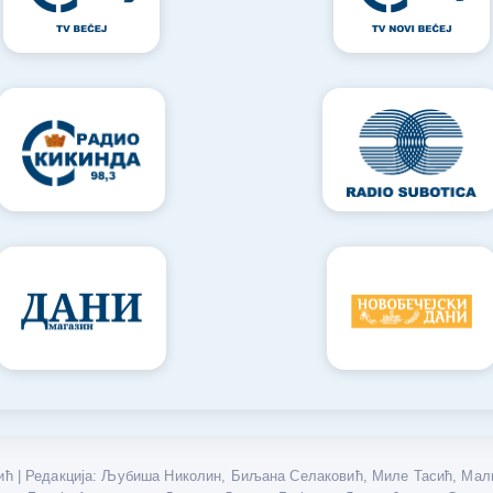
ћ | Редакција: Љубиша Николин, Биљана Селаковић, Миле Тасић, Мали