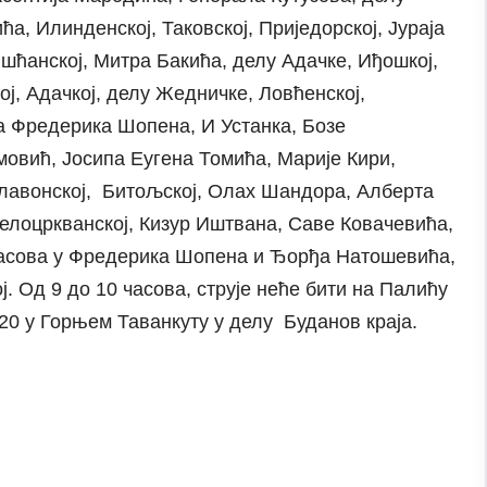
а, Илинденској, Таковској, Приједорској, Јураја
шћанској, Митра Бакића, делу Адачке, Иђошкој,
ј, Адачкој, делу Жедничке, Ловћенској,
ма Фредерика Шопена, И Устанка, Бозе
овић, Јосипа Еугена Томића, Марије Кири,
лавонској, Битољској, Олах Шандора, Алберта
Белоцркванској, Кизур Иштвана, Саве Ковачевића,
 часова у Фредерика Шопена и Ђорђа Натошевића,
ј. Од 9 до 10 часова, струје неће бити на Палићу
.20 у Горњем Таванкуту у делу Буданов краја.