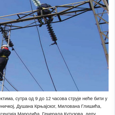
тима, сутра од 9 до 12 часова струје неће бити у
Зеничкој, Душана Крњајског, Милована Глишића,
ксентија Мародића, Генерала Кутузова, делу