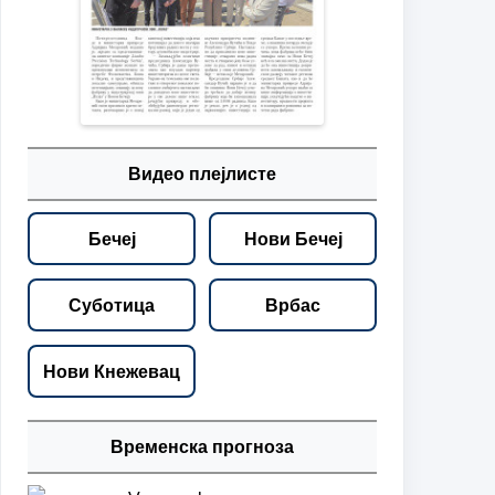
Видео плејлисте
Бечеј
Нови Бечеј
Суботица
Врбас
Нови Кнежевац
Временска прогноза