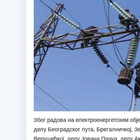
Због радова на електроенергетским објек
делу Београдског пута, Брегалничкој, 
Верушићкој, делу Јована Пачуа, делу А