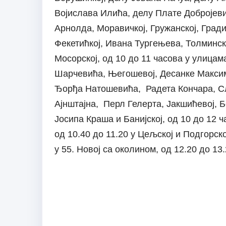
Војислава Илића, делу Плате Добројевић
Арнолда, Моравичкој, Гружанској, Гради
Фекетићкој, Ивана Тургењева, Толминско
Мосорској, од 10 до 11 часова у улица
Шарчевића, Његошевој, Десанке Максим
Ђорђа Натошевића, Радета Кончара, С
Ајнштајна, Перл Гелерта, Јакшићевој, 
Јосипа Краша и Банијској, од 10 до 12
од 10.40 до 11.20 у Цељској и Подгорско
у 55. Новој са околином, од 12.20 до 13