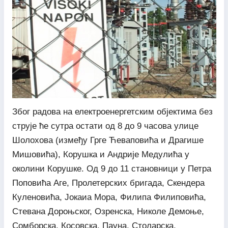
Због радова на електроенергетским објектима без
струје ће сутра остати од 8 до 9 часова улице
Шолохова (између Грге Ћеваповића и Драгише
Мишовића), Корушка и Андрије Медулића у
околини Корушке. Од 9 до 11 становници у Петра
Поповића Аге, Пролетерских бригада, Скендера
Куленовића, Јокаиа Мора, Филипа Филиповића,
Стевана Дороњског, Озренска, Николе Демоње,
Сомборска, Косовска, Пауна, Столарска,