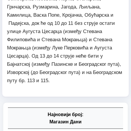
Грнчарска, Рузмарина, Јагода, Љиљана,
Камилица, Васка Попе, Кројачка, Обућарска и
Падејска, док ће од 10 до 11 без струје остати
улице Аугуста Цесарца (између Стевана
Филиповића и Стевана Мокрањца) и Стевана
Мокрањца (између Луке Перковића и Аугуста
Цесарца). Од 13 до 14 струје неће бити у
Бајнатској (између Пазинске и Београдског пута),
Изворској (до Београдског пута) и на Београдском
путу бр. 113 и 115.
Најновији број:
Магазин Дани