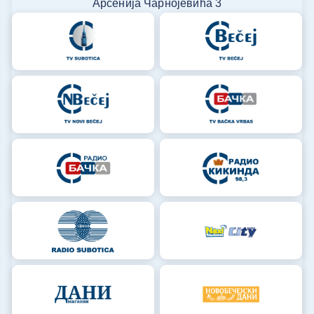
Арсенија Чарнојевића 3