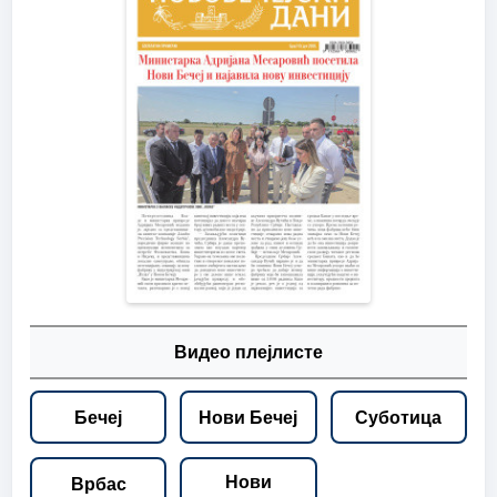
Видео плејлисте
Бечеј
Нови Бечеј
Суботица
Нови
Врбас