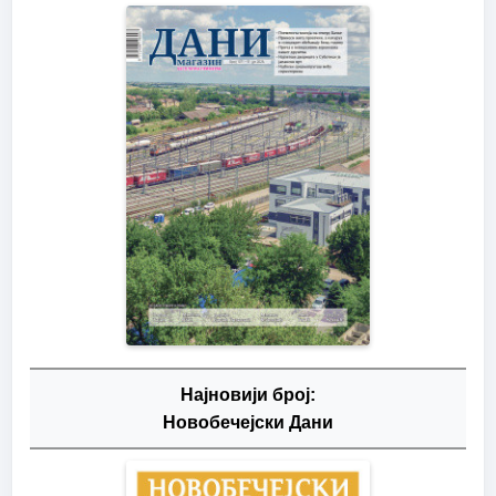
Најновији број:
Новобечејски Дани