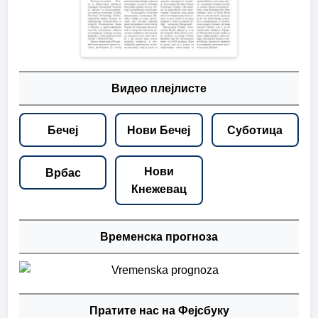
Видео плејлисте
Бечеј
Нови Бечеј
Суботица
Нови
Врбас
Кнежевац
Временска прогноза
Пратите нас на Фејсбуку