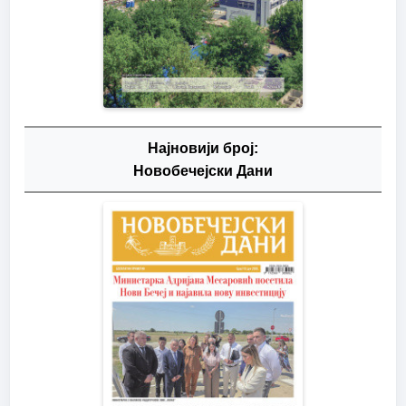
Најновији број:
Новобечејски Дани