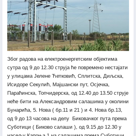
Због радова на електроенергетским објектима
сутра од 9 до 12.30 струја ће повремено нестајати
у улицама Јелене Ћетковић, Сплитска, Диљска,
Исидоре Секулић, Мајшански пут, Осјечка,
Параћинска, Топчидерска, од 12.40 до 13.50 струје
неће бити на Александровим салашима у околини
Бунарића, 5. Нова ( бр.11 и 21 ) и 4. Нова бр.13,
од 9 до 13 часова на делу Биковачког пута према
Суботици ( Биково салаши ), од 9.15 до 12.30 у
насељу Капоња 1 на салашима према Суботици,