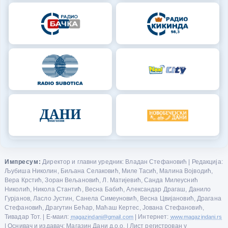
Импресум:
Директор и главни уредник: Владан Стефановић | Редакција:
Љубиша Николин, Биљана Селаковић, Миле Тасић, Малина Војводић,
Вера Крстић, Зоран Вељановић, Л. Матијевић, Санда Милеуснић
Николић, Никола Стантић, Весна Бабић, Александар Драгаш, Данило
Гурјанов, Ласло Јустин, Санела Симеуновић, Весна Цвијановић, Драгана
Стефановић, Драгутин Бећар, Маћаш Кертес, Јована Стефановић,
Тивадар Тот. | Е-маил:
magazindani@gmail.com
| Интернет:
www.magazindani.rs
| Оснивач и издавач: Магазин Дани д.о.о. | Лист регистрован у