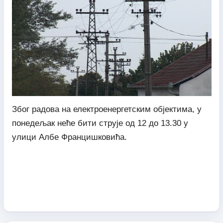
Због радова на електроенергетским објектима, у
понедељак неће бити струје од 12 до 13.30 у
улици Албе Францишковића.