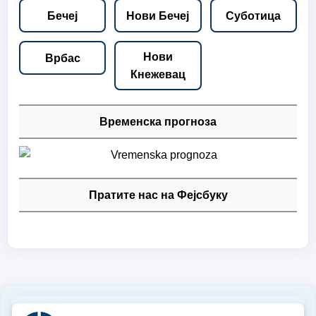
Бечеј
Нови Бечеј
Суботица
Нови
Врбас
Кнежевац
Временска прогноза
Пратите нас на Фејсбуку