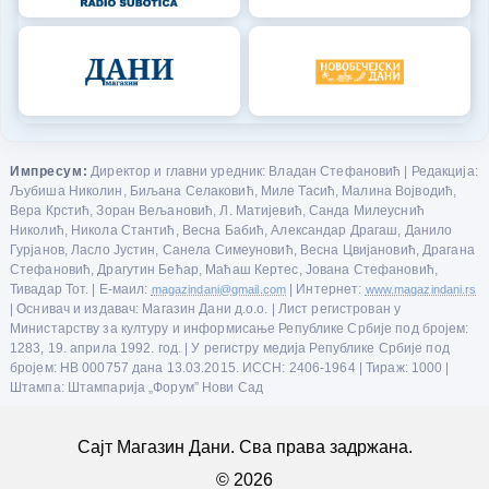
Импресум:
Директор и главни уредник: Владан Стефановић | Редакција:
Љубиша Николин, Биљана Селаковић, Миле Тасић, Малина Војводић,
Вера Крстић, Зоран Вељановић, Л. Матијевић, Санда Милеуснић
Николић, Никола Стантић, Весна Бабић, Александар Драгаш, Данило
Гурјанов, Ласло Јустин, Санела Симеуновић, Весна Цвијановић, Драгана
Стефановић, Драгутин Бећар, Маћаш Кертес, Јована Стефановић,
Тивадар Тот. | Е-маил:
magazindani@gmail.com
| Интернет:
www.magazindani.rs
| Оснивач и издавач: Магазин Дани д.о.о. | Лист регистрован у
Министарству за културу и информисање Републике Србије под бројем:
1283, 19. априла 1992. год. | У регистру медија Републике Србије под
бројем: НВ 000757 дана 13.03.2015. ИССН: 2406-1964 | Тираж: 1000 |
Штампа: Штампарија „Форум” Нови Сад
Сајт Магазин Дани. Сва права задржана.
© 2026