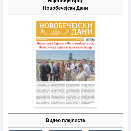
Најновији број:
Новобечејски Дани
Видео плејлисте