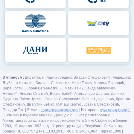
Импресум:
Директор и главни уредник: Владан Стефановић | Редакција:
Љубиша Николин, Биљана Селаковић, Миле Тасић, Малина Војводић,
Вера Крстић, Зоран Вељановић, Л. Матијевић, Санда Милеуснић
Николић, Никола Стантић, Весна Бабић, Александар Драгаш, Данило
Гурјанов, Ласло Јустин, Санела Симеуновић, Весна Цвијановић, Драгана
Стефановић, Драгутин Бећар, Маћаш Кертес, Јована Стефановић,
Тивадар Тот. | Е-маил:
magazindani@gmail.com
| Интернет:
www.magazindani.rs
| Оснивач и издавач: Магазин Дани д.о.о. | Лист регистрован у
Министарству за културу и информисање Републике Србије под бројем:
1283, 19. априла 1992. год. | У регистру медија Републике Србије под
бројем: НВ 000757 дана 13.03.2015. ИССН: 2406-1964 | Тираж: 1000 |