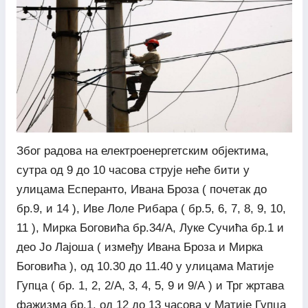
Због радова на електроенергетским објектима,
сутра од 9 до 10 часова струје неће бити у
улицама Есперанто, Ивана Броза ( почетак до
бр.9, и 14 ), Иве Лоле Рибара ( бр.5, 6, 7, 8, 9, 10,
11 ), Мирка Боговића бр.34/А, Луке Сучића бр.1 и
део Јо Лајоша ( између Ивана Броза и Мирка
Боговића ), од 10.30 до 11.40 у улицама Матије
Гупца ( бр. 1, 2, 2/А, 3, 4, 5, 9 и 9/А ) и Трг жртава
фажизма бр.1, од 12 до 13 часова у Матије Гупца