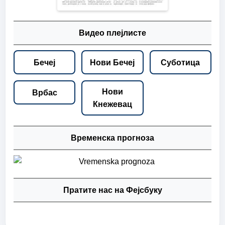
Видео плејлисте
Бечеј
Нови Бечеј
Суботица
Нови
Врбас
Кнежевац
Временска прогноза
Пратите нас на Фејсбуку