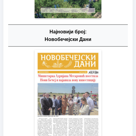
Најновији број:
Новобечејски Дани