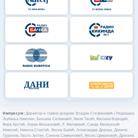
Импресум:
Директор и главни уредник: Владан Стефановић | Редакција:
Љубиша Николин, Биљана Селаковић, Миле Тасић, Малина Војводић,
Вера Крстић, Зоран Вељановић, Л. Матијевић, Санда Милеуснић
Николић, Никола Стантић, Весна Бабић, Александар Драгаш, Данило
Гурјанов, Ласло Јустин, Санела Симеуновић, Весна Цвијановић, Драгана