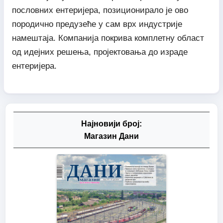
пословних ентеријера, позиционирало је ово
породично предузеће у сам врх индустрије
намештаја. Компанија покрива комплетну област
од идејних решења, пројектовања до израде
ентеријера.
Најновији број:
Магазин Дани