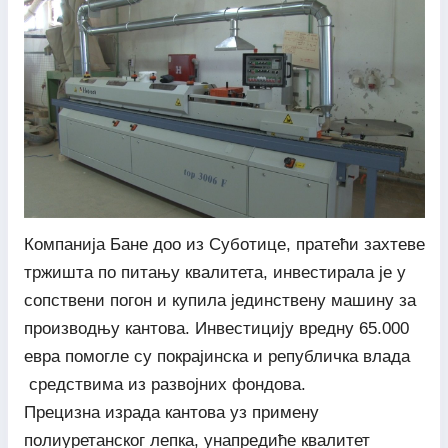
Компанија Бане доо из Суботице, пратећи захтеве
тржишта по питању квалитета, инвестирала је у
сопствени погон и купила јединствену машину за
производњу кантова. Инвестицију вредну 65.000
евра помогле су покрајинска и републичка влада
средствима из развојних фондова.
Прецизна израда кантова уз примену
полиуретанског лепка, унапредиће квалитет