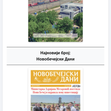
Најновији број:
Новобечејски Дани