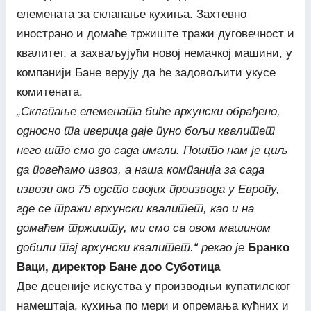
елемената за склапање кухиња. Захтевно
инострано и домаће тржиште тражи дуговечност и
квалитет, а захваљујући новој немачкој машини, у
компанији Бане верују да ће задовољити укусе
комитената.
„Склапање елемената биће врхунски обрађено,
односно та иверица даје пуно бољи квалитет
него што смо до сада имали. Пошто нам је циљ
да повећамо извоз, а наша компанија за сада
извози око 75 одсто својих производа у Европу,
где се тражи врхунски квалитет, као и на
домаћем тржишту, ми смо са овом машином
добили тај врхунски квалитет.“ рекао је
Бранко
Ваци, директор Бане доо Суботица
Две деценије искуства у производњи купатилског
намештаја, кухиња по мери и опремања кућних и