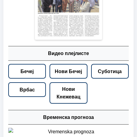
Видео плејлисте
Бечеј
Нови Бечеј
Суботица
Нови
Врбас
Кнежевац
Временска прогноза