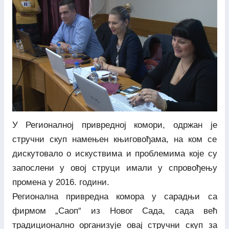
У Регионалној привредној комори, одржан је
стручни скуп намењен књиговођама, на ком се
дискутовало о искуствима и проблемима које су
запослени у овој струци имали у спровођењу
промена у 2016. години.
Регионална привредна комора у сарадњи са
фирмом „Саоп“ из Новог Сада, сада већ
традиционално организује овај стручни скуп за