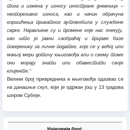
тога и измена у износу иностране дневнице –
неопорезивог износа, као и начин обрачуна
коришћења приватног аутомобила у службене
сврхе. Најављене су и промене које нас очекују,
као што је јавни саобраћај и пријаве базе
поверенику за личне податке, које се у већој или
мањој мери дотичу књиговођа али о свему томе
они морају знати или обавестити своје
клијенте.“
Велики број привредника и књиговођа одазвао се
на данашњи скуп, који је одржан још у 13 градова
широм Србије.
Најновији број: