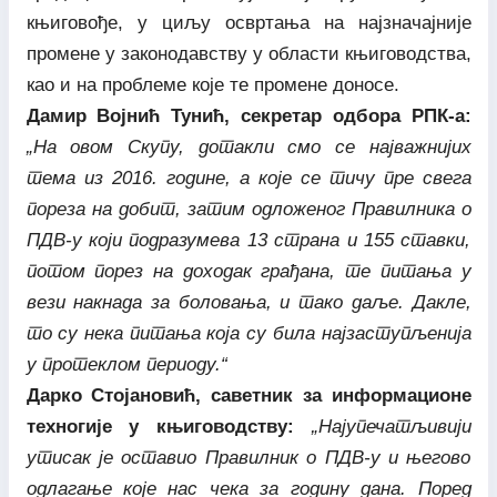
књиговође, у циљу освртања на најзначајније
промене у законодавству у области књиговодства,
као и на проблеме које те промене доносе.
Дамир Војнић Тунић, секретар одбора РПК-а:
„На овом Скупу, дотакли смо се најважнијих
тема из 2016. године, а које се тичу пре свега
пореза на добит, затим одложеног Правилника о
ПДВ-у који подразумева 13 страна и 155 ставки,
потом порез на доходак грађана, те питања у
вези накнада за боловања, и тако даље. Дакле,
то су нека питања која су била најзаступљенија
у протеклом периоду.“
Дарко Стојановић, саветник за информационе
техногије у књиговодству:
„Најупечатљивији
утисак је оставио Правилник о ПДВ-у и његово
одлагање које нас чека за годину дана. Поред