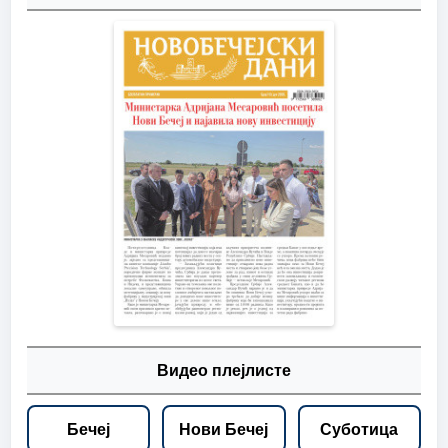
Видео плејлисте
Бечеј
Нови Бечеј
Суботица