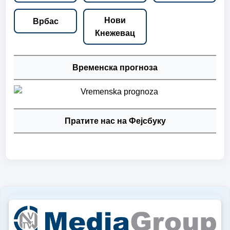
Нови
Врбас
Кнежевац
Временска прогноза
Пратите нас на Фејсбуку