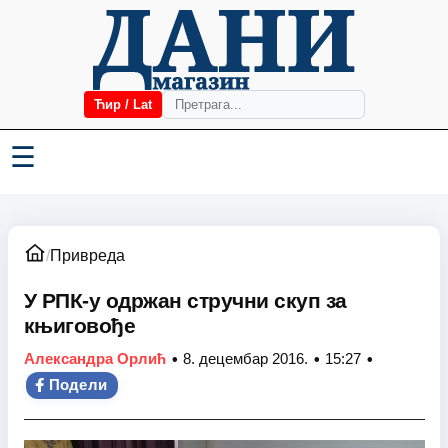
Ћир / Lat
☰
/
Привреда
У РПК-у одржан стручни скуп за
књиговође
•
•
•
Александра Орлић
8. децембар 2016.
15:27
Подели