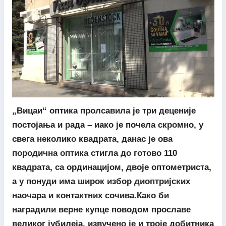
„Вицаи“ оптика пролсавила је три деценије
постојања и рада – иако је почела скромно, у
свега неколико квадрата, данас је ова
породична оптика стигла до готово 110
квадрата, са ординацијом, двоје оптометриста,
а у понуди има широк избор диоптријских
наочара и контактних сочива.Како би
наградили верне купце поводом прославе
великог јубилеја, извучено је и троје добитника