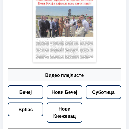
Видео плејлисте
Бечеј
Нови Бечеј
Суботица
Нови
Врбас
Кнежевац