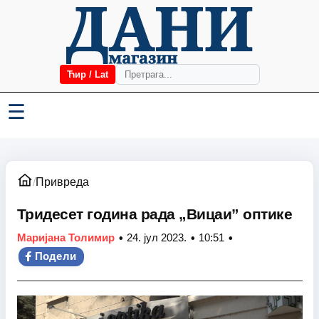
Ћир / Lat
☰
/
Привреда
Тридесет година рада „Вицаи” оптике
•
•
•
Маријана Толимир
24. јул 2023.
10:51
Подели