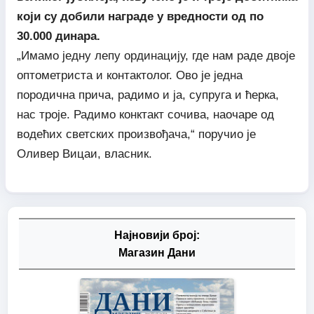
који су добили награде у вредности од по
30.000 динара.
„Имамо једну лепу ординацију, где нам раде двоје
оптометриста и контактолог. Ово је једна
породична прича, радимо и ја, супруга и ћерка,
нас троје. Радимо конктакт сочива, наочаре од
водећих светских произвођача,“ поручио је
Оливер Вицаи, власник.
Најновији број:
Магазин Дани