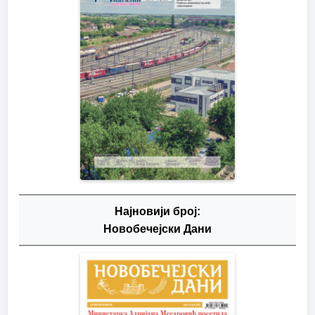
Најновији број:
Новобечејски Дани