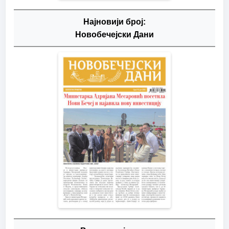
Најновији број:
Новобечејски Дани