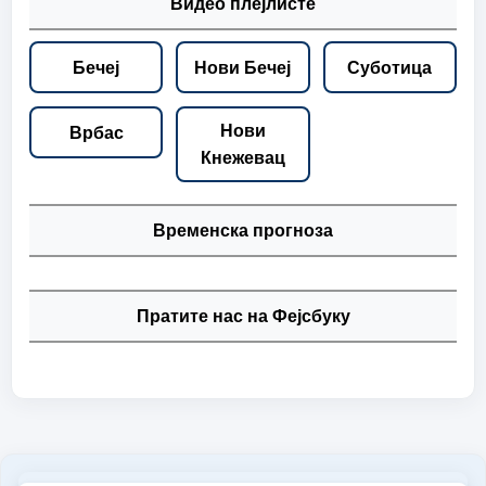
Видео плејлисте
Бечеј
Нови Бечеј
Суботица
Нови
Врбас
Кнежевац
Временска прогноза
Пратите нас на Фејсбуку