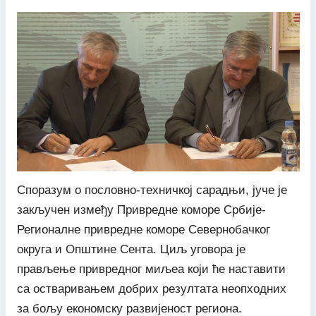
Споразум о пословно-техничкој сарадњи, јуче је
закључен између Привредне коморе Србије-
Регионалне привредне коморе Севернобачког
округа и Општине Сента. Циљ уговора је
прављење привредног миљеа који ће наставити
са остваривањем добрих резултата неопходних
за бољу економску развијеност региона.