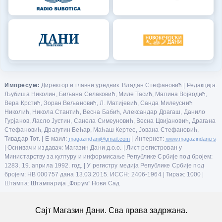
Импресум:
Директор и главни уредник: Владан Стефановић | Редакција:
Љубиша Николин, Биљана Селаковић, Миле Тасић, Малина Војводић,
Вера Крстић, Зоран Вељановић, Л. Матијевић, Санда Милеуснић
Николић, Никола Стантић, Весна Бабић, Александар Драгаш, Данило
Гурјанов, Ласло Јустин, Санела Симеуновић, Весна Цвијановић, Драгана
Стефановић, Драгутин Бећар, Маћаш Кертес, Јована Стефановић,
Тивадар Тот. | Е-маил:
magazindani@gmail.com
| Интернет:
www.magazindani.rs
| Оснивач и издавач: Магазин Дани д.о.о. | Лист регистрован у
Министарству за културу и информисање Републике Србије под бројем:
1283, 19. априла 1992. год. | У регистру медија Републике Србије под
бројем: НВ 000757 дана 13.03.2015. ИССН: 2406-1964 | Тираж: 1000 |
Штампа: Штампарија „Форум” Нови Сад
Сајт Магазин Дани. Сва права задржана.