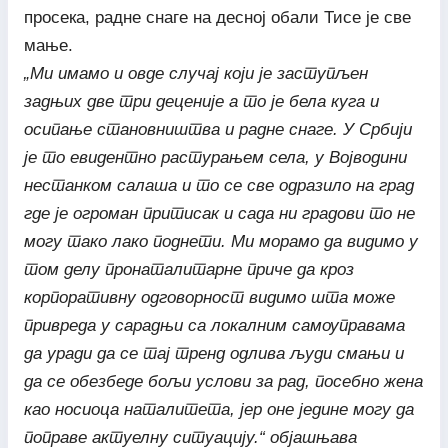
просека, радне снаге на десној обали Тисе је све
мање.
„Ми имамо и овде случај који је заступљен
задњих две три деценије а то је бела куга и
осипање становништва и радне снаге. У Србији
је то евидентно растурањем села, у Војводини
нестанком салаша и то се све одразило на град
где је огроман притисак и сада ни градови то не
могу тако лако поднети. Ми морамо да видимо у
том делу пронаталитарне приче да кроз
корпоративну одговорност видимо шта може
привреда у сарадњи са локалним самоуправама
да уради да се тај тренд одлива људи смањи и
да се обезбеде бољи услови за рад, посебно жена
као носиоца наталитета, јер оне једине могу да
поправе актуелну ситуацију.“ објашњава