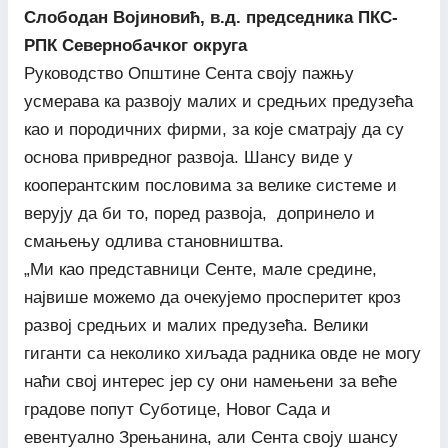
Слободан Војиновић, в.д. председника ПКС-
РПК Севернобачког округа
Руководство Општине Сента своју пажњу
усмерава ка развоју малих и средњих предузећа
као и породичних фирми, за које сматрају да су
основа привредног развоја. Шансу виде у
кооперантским пословима за велике системе и
верују да би то, поред развоја, допринело и
смањењу одлива становништва.
„Ми као представници Сенте, мале средине,
највише можемо да очекујемо просперитет кроз
развој средњих и малих предузећа. Велики
гиганти са неколико хиљада радника овде не могу
наћи свој интерес јер су они намењени за веће
градове попут Суботице, Новог Сада и
евентуално Зрењанина, али Сента своју шансу