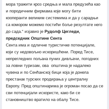
мора тражити кроз средња и мала предузећа као
и породичним фирмама које могу бити
кооперанти великим системима и да у сарадњи
са комором можемо постићи боље резултате него
до сада.“ изјавио је
Рудолф Цегледи,
председник Општине Сента
Сента има и одличне туристичке потенцијале,
који су недовољно искоришћени. Поред Тисе,
непрегледних пољана пуних дивљачи, погодних
за ловни туризам, ова општина је надалеко
чувена и по Сенћанској бици која је донела
престанак турских продирања у централну
Европу. Пред општинарима је огроман посао да се
сви потенцијали искористе, како би се
становништво вратило на обалу Тисе.