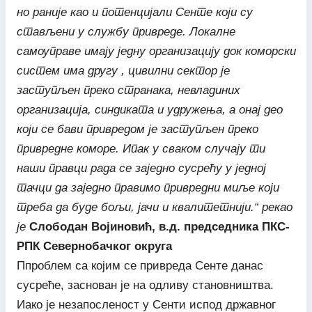
но раније као и потенцијали Сенте који су
стављени у службу привреде. Локалне
самоуправе имају једну организацију док коморски
систем има другу , цивилни сектор је
заступљен преко странака, невладиних
организација, синдиката и удружења, а онај део
који се бави привредом је заступљен преко
привредне коморе. Ипак у сваком случају ти
наши правци рада се заједно сусрећу у једној
тачци да заједно правимо привредни миље који
треба да буде бољи, јачи и квалитетнији.“ рекао
је
Слободан Војиновић, в.д. председника ПКС-
РПК Севернобачког округа
Ппроблем са којим се привреда Сенте данас
сусреће, заснован је на одливу становништва.
Иако је незапосленост у Сенти испод државног