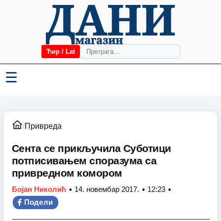
Ћир / Lat
☰
/
Привреда
Сента се прикључила Суботици
потписивањем споразума са
привредном комором
•
•
•
Бојан Николић
14. новембар 2017.
12:23
Подели