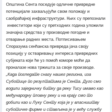
Општина Сента поседује одличне привредне
потенцијале захваљујући свом положају и
саобраћајној инфраструктури. Њих су препознали
инвеститори који су претходних година уложили
значајна средства у производне погодне и
отварање радних места. Потписивањем
Споразума сенћанска привреда јача своју
позицију у остваривању интереса привредних
субјеката који ће уз помоћ коморе моћи да
проналазе нова тржишта за своје производе.
„Када погледате снагу нашег региона, иза
Суботице по резултатима је Сента. Дуго смо
водили заједничку битку да реку Тису имамо као
међународну пловну реку и на крају смо то
добили као и Луку Сенту која је у власништву
суботичке фирме и стављена је у већу службу