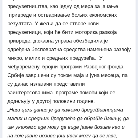
предузетништва, као једну од мера за јачање
привреде и остваривање бољих економских
резултата. У жељи да се створе нови
предузетници, који ће бити моторика развоја
привреде, државна управа обезбедила је
одређена бесповратна средства намењена развоју
микро, малих и средњих предузећа. У
међувремену, бројни програми Развојног фонда
Србије завршени су током маја и јуна месеца, па
су данас излагачи представили
заинтересованима програме помоћи који се
додељују у другој половини године.
„Наш циљ данас је да кажемо представницима
малих и средњих предузећа да обрате пажњу, да
им укажемо где могу да виде јавне позиве као и
на које јавне позиве још увек могу да се јаве,