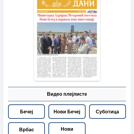
Видео плејлисте
Бечеј
Нови Бечеј
Суботица
Нови
Врбас