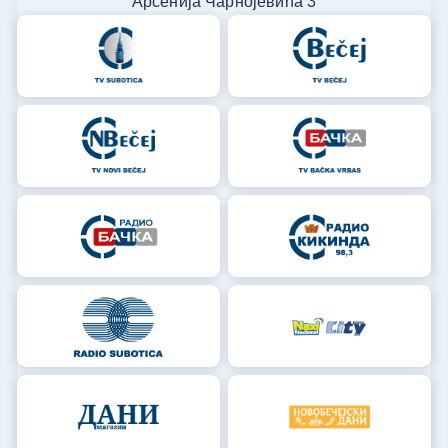
Арсенија Чарнојевића 3