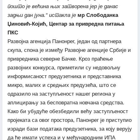
пошто је већина њих затворена јер је данас
задњи дан јуна.“ истакла је
мр Слободанка
Џиновић-Којић, Центар за привредна питања
ПКС
Развојна агенција Панонрег, један од партнера
скупа, спона је између Развојне агенције Србије и
привредника северне Бачке. Кроз праћење
развојних конкурса, приметили су недовољну
информисаност предузетника и представника
микро, малих и средњих предузећа, што се
одразило на заступљеност нашег региона у
аплицирању за бесповратна новчана средства.
Како би убудуће обезбедили већу заступљеност
пројеката са овог простора, Панонрег је приступио
изради бази података предузетника, за коју верују
да ће имати успеха и у међународним ИПА