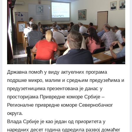
Државна помоћ у виду актуелних програма
подршке микро, малим и средњим предузећима и
предузетницима презентована је данас у
просторијама Привредне коморе Србије –
Регионалне привредне коморе Севернобачког
округа.
Влада Србије је као један од приоритета у
наредних десет година одредила развој домаћег