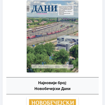
Најновији број:
Новобечејски Дани