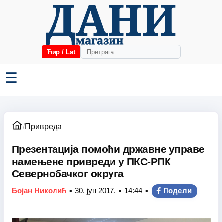
Ћир / Lat
☰
/
Привреда
Презентација помоћи државне управе
намењене привреди у ПКС-РПК
Севернобачког округа
•
•
•
Бојан Николић
30. јун 2017.
14:44
Подели