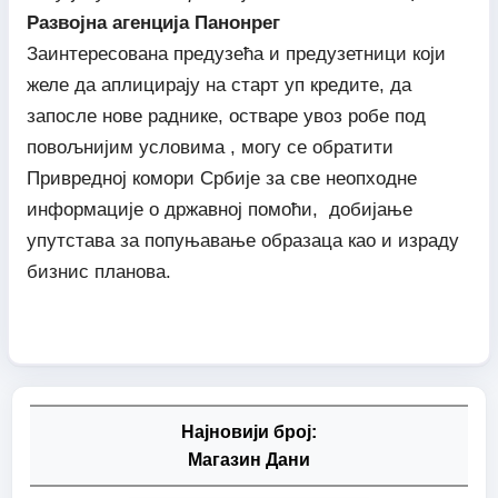
Развојна агенција Панонрег
Заинтересована предузећа и предузетници који
желе да аплицирају на старт уп кредите, да
запосле нове раднике, остваре увоз робе под
повољнијим условима , могу се обратити
Привредној комори Србије за све неопходне
информације о државној помоћи, добијање
упутстава за попуњавање образаца као и израду
бизнис планова.
Најновији број:
Магазин Дани