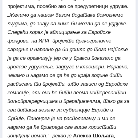
пројектима, посебно ако се предузетници удруже.
„Желимо да нашом базом података помогнемо
људима, да знају са киме би могли да се удруже.
Следећи корак је аплицирање за Европске
фондове, на ИПА пројекте прекограничне
сарадње и наравно да би дошло до тога најбоље
је да се организују јер се у пракси показало да
пролазе удружења, задруге и кластери. Наравно,
чекамо и надамо се да ће до краја године бити
расписани ти пројекти, што зависи од Европске
комисије, али они ће бити веома интересантни
пољопривредницима и прерађивачима, тако да за
сва питања везане за субвенције Европе и
Србије, Панонрег је на располагању и ми се
надамо да ће привреда све више користити
понуђену помоћ.“ рекао је
Алекса Шољага,