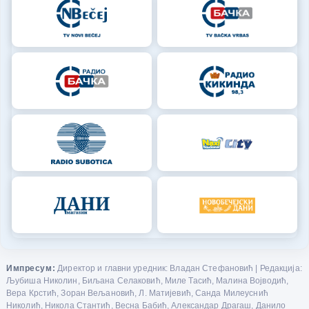
Импресум:
Директор и главни уредник: Владан Стефановић | Редакција:
Љубиша Николин, Биљана Селаковић, Миле Тасић, Малина Војводић,
Вера Крстић, Зоран Вељановић, Л. Матијевић, Санда Милеуснић
Николић, Никола Стантић, Весна Бабић, Александар Драгаш, Данило