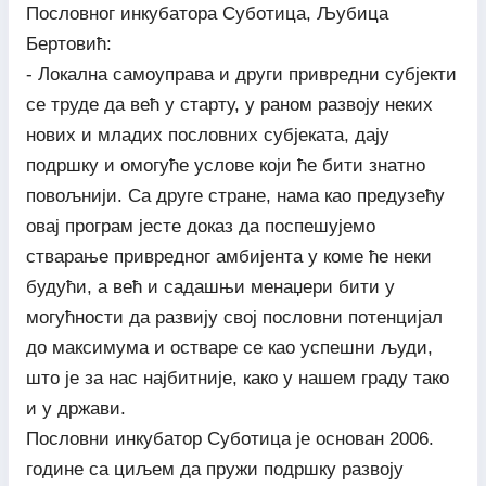
Пословног инкубатора Суботица, Љубица
Бертовић:
- Локална самоуправа и други привредни субјекти
се труде да већ у старту, у раном развоју неких
нових и младих пословних субјеката, дају
подршку и омогуће услове који ће бити знатно
повољнији. Са друге стране, нама као предузећу
овај програм јесте доказ да поспешујемо
стварање привредног амбијента у коме ће неки
будући, а већ и садашњи менаџери бити у
могућности да развију свој пословни потенцијал
до максимума и остваре се као успешни људи,
што је за нас најбитније, како у нашем граду тако
и у држави.
Пословни инкубатор Суботица је основан 2006.
године са циљем да пружи подршку развоју