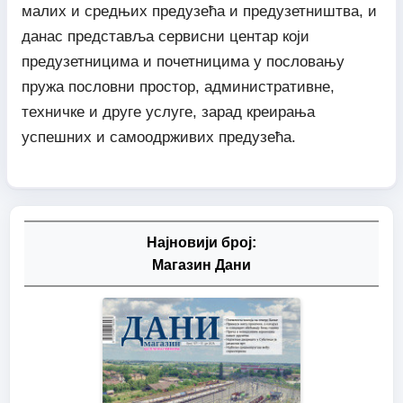
малих и средњих предузећа и предузетништва, и
данас представља сервисни центар који
предузетницима и почетницима у пословању
пружа пословни простор, административне,
техничке и друге услуге, зарад креирања
успешних и самоодрживих предузећа.
Најновији број:
Магазин Дани