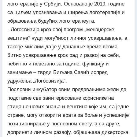
логотерапије у Србији. Основано је 2019. године
са циљем упознавања и ширења логотерапије и
образовања будућих логотерапеута.
- Логосвизија кроз свој програм „менаџерске
вештине“ нуди могућност личног усавршавања, а
такође мислим да је у данашње време веома
битно усавршавање кроз рад и развој на себи,
небитно и невезано за године, функцију и
занимање – тврди Биљана Савић испред
удружења „Логосвизија“.
Пословни инкубатор овим предавањима жели да
подстакне све заинтересоване кориснике на
стицање нових знања и вештина које им, са једне
стране, могу отворити врата за боље и успешније
позиционирање у пословном свету, а са друге,
допринети личном развоју, објашњава дикерторка