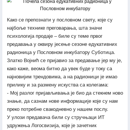
Како се препознати у пословном свету, које су
најбоље технике преговарања, шта значи
психологија продаје – биле су теме првог
предавања у оквиру јесење сезоне едукативних
радионица у Пословном инкубатору Суботица.
Златко Војнић се пријавио за предавање јер му је,
како каже, веома битно да увек буде у току са
најновијим трендовима, а на радионици је имао
прилику и за размену искуства са колегама:
- Мој разлог пријављивања је био да стекнем ново
знање, да сазнам нове информације које су нам
преко потребне свакодневно у нашем послу.
У улози предавача били су стручњаци ИТ
удружења Логосвизија, које је зачетник