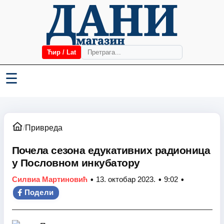
Ћир / Lat
☰
/
Привреда
Почела сезона едукативних радионица
у Пословном инкубатору
•
•
•
Силвиа Мартиновић
13. октобар 2023.
9:02
Подели