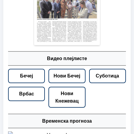
Видео плејлисте
Бечеј
Нови Бечеј
Суботица
Нови
Врбас
Кнежевац
Временска прогноза