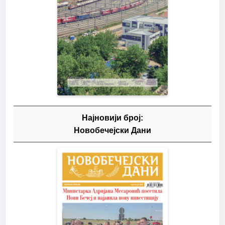
Најновији број:
Новобечејски Дани