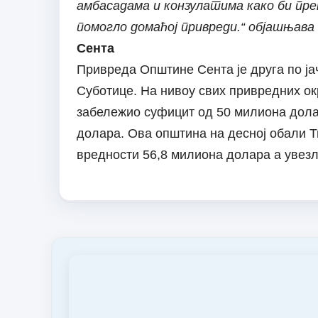
амбасадама и конзулатима како би пр
помогло домаћој привреди.“ објашњава
Сента
Привреда Општине Сента је друга по ја
Суботице. На нивоу свих привредних ок
забележио суфицит од 50 милиона долар
долара. Ова општина на десној обали Ти
вредности 56,8 милиона долара а увез