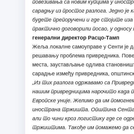
повезивања са новим купцима у иностр
сарадњу из простог разлога. Једно је к
будете препоручени и где стојите иза 
практично договорили посао, у односу 
генерални директор Расцо-Тамп
Жеља локалне самоуправе у Сенти је да
решавању проблема привредника. Пове
места, заустављање одлива становништ
сарадње између привредника, општинск
„Из тих разлога одржавамо са Привред
нашим привредницима нарочито када п
Европске уније. Желимо да им помогнем
инострана тржишта. Општина Сента н
али то чини кроз логистику где се одр
тржиштима. Такође им помажемо да с