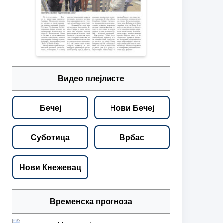
Видео плејлисте
Бечеј
Нови Бечеј
Суботица
Врбас
Нови Кнежевац
Временска прогноза