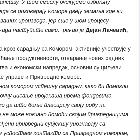
анству. У том смислу очекујемо озбиљну
ада се договарају Коморе двеју земаља где ви
ваших производа, јер сте у том процесу
када наступате сами.“ рекао је
Дејан Лачевић,
 кроз сарадњу са Комором активније учествује у
ћање продуктивности, отварање нових радних
ва и економски напредак, основни су циљеви
е управе и Привредне коморе.
ном комором успешну сарадњу, како би помогли
очну писање пројеката према фондовима
о да што боље пласирају своју робу на
е може новчано помоћи својим привредницима,
еђени привредни субјекту упознавају са
е успоставе контакти са Привредном комором,