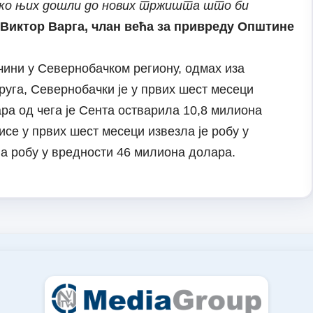
еко њих дошли до нових тржишта што би
Виктор Варга, члан већа за привреду Општине
чини у Севернобачком региону, одмах иза
руга, Севернобачки је у првих шест месеци
а од чега је Сента остварила 10,8 милиона
се у првих шест месеци извезла је робу у
ла робу у вредности 46 милиона долара.