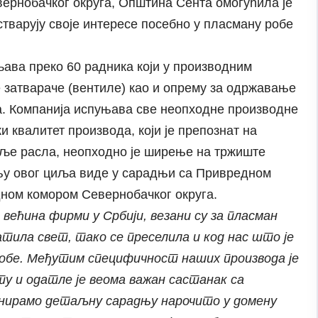
рнобачког округа, Општина Сента омогућила је
тварују своје интересе посебно у пласману робе
ава преко 60 радника који у производним
 затвараче (вентиле) као и опрему за одржавање
. Компанија испуњава све неопходне производне
и квалитет производа, који је препознат на
аље расла, неопходно је ширење на тржиште
ању овог циља виде у сарадњи са Привредном
ном комором Севернобачког округа.
 већина фирми у Србији, везани су за пласман
ватила свет, тако се преселила и код нас што је
робе. Међутим специфичност наших производа је
у и одатле је веома важан састанак са
анирамо детаљну сарадњу нарочито у домену