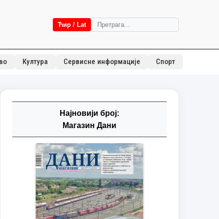
Ћир / Lat
во
Култура
Сервисне информације
Спорт
Најновији број:
Магазин Дани