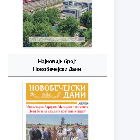
Најновији број:
Новобечејски Дани