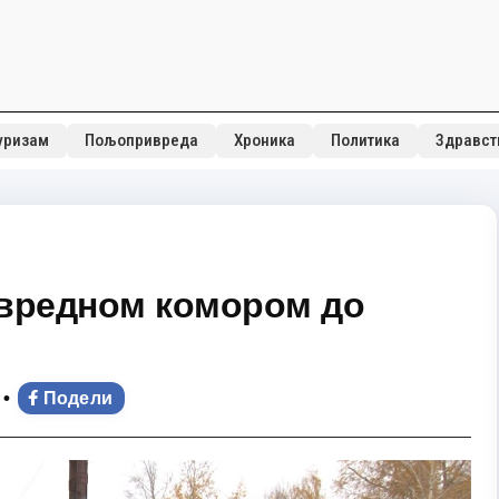
уризам
Пољопривреда
Хроника
Политика
Здравст
ивредном комором до
•
Подели