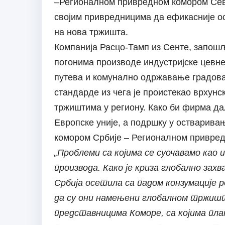
–Регионалном привредном комором Севе
својим привредницима да ефикасније ос
на нова тржишта.
Компанија Расцо-Тамп из Сенте, запошљ
погонима производе индустријске цевне
путева и комунално одржавање градова
стандарде из чега је проистекао врхунск
тржиштима у региону. Како би фирма д
Европске уније, а подршку у остварив
комором Србије – Регионалном привред
„Проблеми са којима се суочавамо као и
производа. Како је криза глобално зах
Србија осетила са падом конзумације 
да су они намењени глобалном тржишт
представницима Коморе, са којима пл