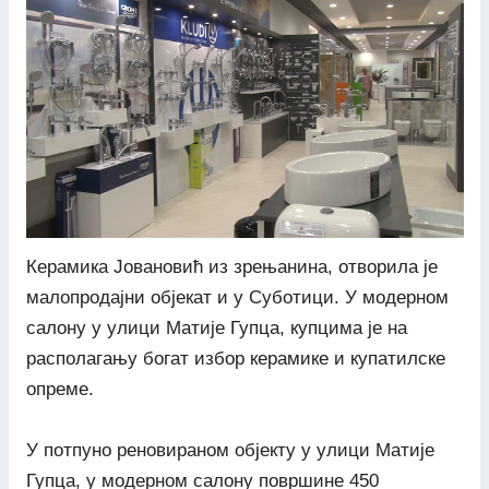
Керамика Јовановић из зрењанина, отворила је
малопродајни објекат и у Суботици. У модерном
салону у улици Матије Гупца, купцима је на
располагању богат избор керамике и купатилске
опреме.
У потпуно реновираном објекту у улици Матије
Гупца, у модерном салону површине 450