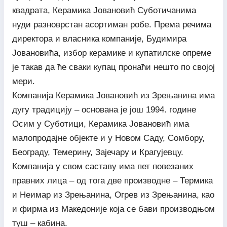
квадрата, Керамика Јовановић Суботичанима
нуди разноврстан асортиман робе. Према речима
директора и власника компаније, Будимира
Јовановића, избор керамике и купатилске опреме
је такав да ће сваки купац пронаћи нешто по својој
мери.
Компанија Керамика Јовановић из Зрењанина има
дугу традицију – основана је још 1994. године
Осим у Суботици, Керамика Јовановић има
малопродајне објекте и у Новом Саду, Сомбору,
Београду, Темерину, Зајечару и Крагујевцу.
Компанија у свом саставу има пет повезаних
правних лица – од тога две производне – Термика
и Неимар из Зрењанина, Огрев из Зрењанина, као
и фирма из Македоније која се бави производњом
туш – кабина.