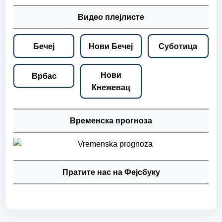
Видео плејлисте
Бечеј
Нови Бечеј
Суботица
Нови
Врбас
Кнежевац
Временска прогноза
Пратите нас на Фејсбуку