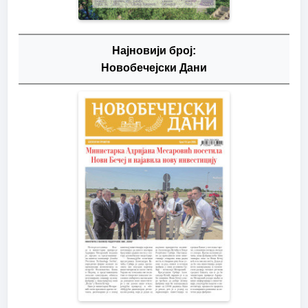
Најновији број:
Новобечејски Дани