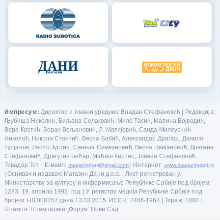
Импресум:
Директор и главни уредник: Владан Стефановић | Редакција:
Љубиша Николин, Биљана Селаковић, Миле Тасић, Малина Војводић,
Вера Крстић, Зоран Вељановић, Л. Матијевић, Санда Милеуснић
Николић, Никола Стантић, Весна Бабић, Александар Драгаш, Данило
Гурјанов, Ласло Јустин, Санела Симеуновић, Весна Цвијановић, Драгана
Стефановић, Драгутин Бећар, Маћаш Кертес, Јована Стефановић,
Тивадар Тот. | Е-маил:
magazindani@gmail.com
| Интернет:
www.magazindani.rs
| Оснивач и издавач: Магазин Дани д.о.о. | Лист регистрован у
Министарству за културу и информисање Републике Србије под бројем:
1283, 19. априла 1992. год. | У регистру медија Републике Србије под
бројем: НВ 000757 дана 13.03.2015. ИССН: 2406-1964 | Тираж: 1000 |
Штампа: Штампарија „Форум” Нови Сад