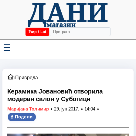
Ћир / Lat
☰
/
Привреда
Керамика Јовановић отворила
модеран салон у Суботици
•
•
•
Маријана Толимир
29. јун 2017.
14:04
Подели