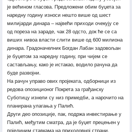
је већином гласова. Предложени обим буџета за
наредну годину износи нешто више од шест
милијарди динара – највећи приходи очекују се
од пореза на зараде, чак 28 одсто, док ће се са
виших нивоа власти слити више од 600 милиона
динара. Градоначелник Богдан Лабан задовољан
је буџетом за наредну годину, при чијем се
састављању, како је истакао, водило рачуна да
буде развојни.
На рачун управо ових пројеката, одборници из
редова опозиционог Покрета за грађанску
Суботицу изнели су низ примедби, а нарочито на
планирана улагања у Палић.
Други део опозиције, пак, подржа инвестирање у
Палић, међутим сматра, да је буџет прецењен у
појединим ставкама на приходовној страни.