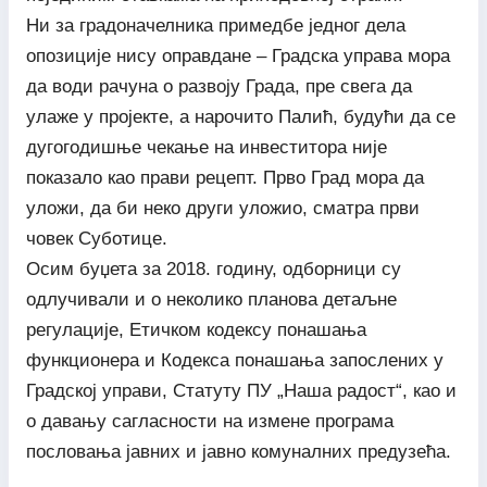
Ни за градоначелника примедбе једног дела
опозиције нису оправдане – Градска управа мора
да води рачуна о развоју Града, пре свега да
улаже у пројекте, а нарочито Палић, будући да се
дугогодишње чекање на инвеститора није
показало као прави рецепт. Прво Град мора да
уложи, да би неко други уложио, сматра први
човек Суботице.
Осим буџета за 2018. годину, одборници су
одлучивали и о неколико планова детаљне
регулације, Етичком кодексу понашања
функционера и Кодекса понашања запослених у
Градској управи, Статуту ПУ „Наша радост“, као и
о давању сагласности на измене програма
пословања јавних и јавно комуналних предузећа.