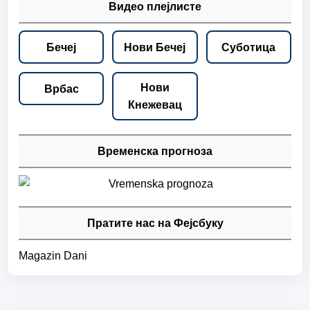
Видео плејлисте
Бечеј
Нови Бечеј
Суботица
Нови
Врбас
Кнежевац
Временска прогноза
Пратите нас на Фејсбуку
Magazin Dani