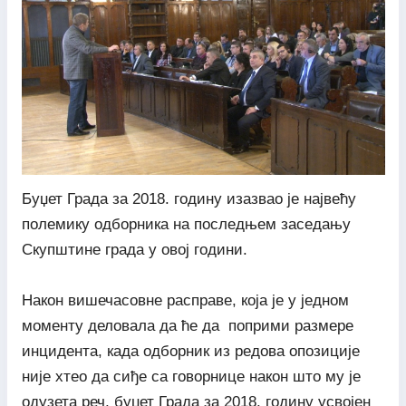
Буџет Града за 2018. годину изазвао је највећу
полемику одборника на последњем заседању
Скупштине града у овој години.
Након вишечасовне расправе, која је у једном
моменту деловала да ће да поприми размере
инцидента, када одборник из редова опозиције
није хтео да сиђе са говорнице након што му је
одузета реч, буџет Града за 2018. годину усвојен