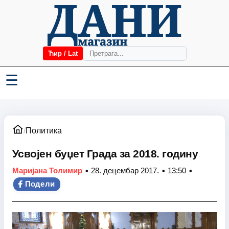
Ћир / Lat
☰
/
Политика
Усвојен буџет Града за 2018. годину
•
•
•
Маријана Толимир
28. децембар 2017.
13:50
Подели