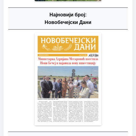
Најновији број:
Новобечејски Дани