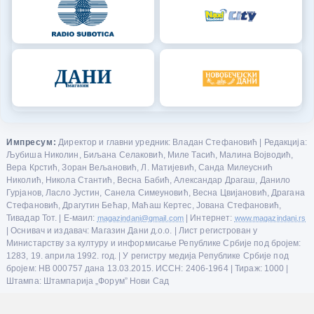
Импресум:
Директор и главни уредник: Владан Стефановић | Редакција:
Љубиша Николин, Биљана Селаковић, Миле Тасић, Малина Војводић,
Вера Крстић, Зоран Вељановић, Л. Матијевић, Санда Милеуснић
Николић, Никола Стантић, Весна Бабић, Александар Драгаш, Данило
Гурјанов, Ласло Јустин, Санела Симеуновић, Весна Цвијановић, Драгана
Стефановић, Драгутин Бећар, Маћаш Кертес, Јована Стефановић,
Тивадар Тот. | Е-маил:
magazindani@gmail.com
| Интернет:
www.magazindani.rs
| Оснивач и издавач: Магазин Дани д.о.о. | Лист регистрован у
Министарству за културу и информисање Републике Србије под бројем:
1283, 19. априла 1992. год. | У регистру медија Републике Србије под
бројем: НВ 000757 дана 13.03.2015. ИССН: 2406-1964 | Тираж: 1000 |
Штампа: Штампарија „Форум” Нови Сад