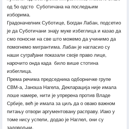
од 5о одсто Суботичана на последњим
изборима.
Градоначелник Суботице, Богдан Лабан, подсетио
је да Суботичани знају муке избеглица и казао да
смо поносни на све што можемо да учинимо да
помогнемо мигрантима. Лабан је нагласио су
наши суграђани показали своје право лице,
нарочито онда када било више стотина
избеглица.
Према речима председника одборничке групе
СВМ-а, Јаноша Нагела, Декларација није имала
лоше намере, нити је упререна против Владе
Србије, већ је имала за циљ да о овако важном
питању отвори аргументовану расправу. Иако у
томе нису успели, додао је Наглел, они су
задовољни.