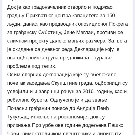
Док је као градоначелник отворио и подржао
градњу Прихватног центра капацитета за 150
људи, данас, као предводник опозиционог Покрета
за грађанску Суботицу, Јене Маглаи, противи се
сличном пројекту далеко мањих размера. За њега
је скидање са дневног реда Декларације коју је
ова одборничка група предложила – гурање
проблема под тепих.
Осим спорних декларација које су обележиле
почетак заседања Скупштине града, одборници су
усвојили и и завршни рачун за 2016. годину, као и
ребаланс буџета. Одлучено је и да звање
Почасни грађанин понесе др Андрија Пеић
Тукуљац, инжењер агроекономије, док су
признања Про урбе ове године додељена Пашко
Чаби, римокатоличком свештенику и диригенту,