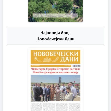
Најновији број:
Новобечејски Дани