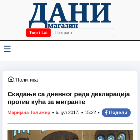
Ћир / Lat
☰
/
Политика
Скидање са дневног реда декларација
против кућа за мигранте
•
•
•
Маријана Толимир
6. јул 2017.
15:22
Подели