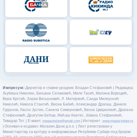
Импресум:
Директор и главни уредник: Владан Стефановић | Редакција:
Љубиша Николин, Биљана Селаковић, Миле Тасић, Малина Војводић,
Вера Крстић, Зоран Вељановић, Л. Матијевић, Санда Милеуснић
Николић, Никола Стантић, Весна Бабић, Александар Драгаш, Данило
Гурјанов, Ласло Јустин, Санела Симеуновић, Весна Цвијановић, Драгана
Стефановић, Драгутин Бећар, Маћаш Кертес, Јована Стефановић,
Тивадар Тот. | Е-маил:
magazindani@gmail.com
| Интернет:
www.magazindani.rs
| Оснивач и издавач: Магазин Дани д.о.о. | Лист регистрован у
Министарству за културу и информисање Републике Србије под бројем: