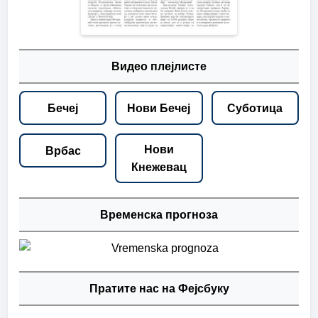
Видео плејлисте
Бечеј
Нови Бечеј
Суботица
Нови
Врбас
Кнежевац
Временска прогноза
Пратите нас на Фејсбуку