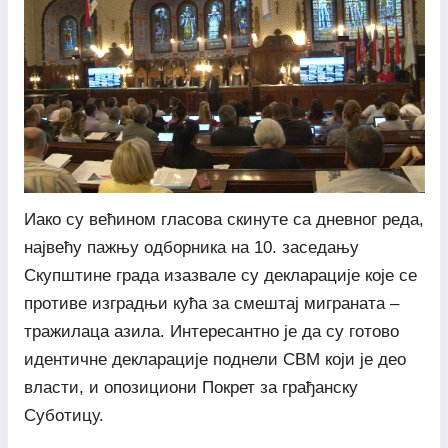
Иако су већином гласова скинуте са дневног реда,
највећу пажњу одборника на 10. заседању
Скупштине града изазвале су декларације које се
противе изградњи кућа за смештај миграната –
тражилаца азила. Интересантно је да су готово
идентичне декларације поднели СВМ који је део
власти, и опозициони Покрет за грађанску
Суботицу.