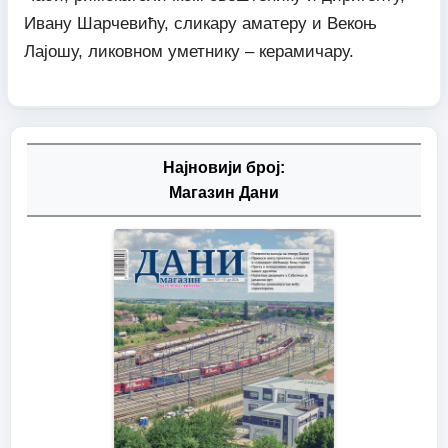
Ивану Шарчевићу, сликару аматеру и Векоњ
Лајошу, ликовном уметнику – керамичару.
Најновији број:
Магазин Дани