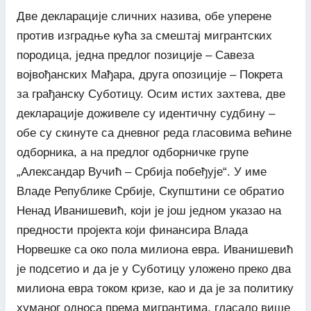
Две декларације сличних назива, обе уперене
против изградње кућа за смештај мигрантских
породица, једна предлог позиције – Савеза
војвођанских Мађара, друга опозиције – Покрета
за грађанску Суботицу. Осим истих захтева, две
декларације доживеле су идентичну судбину –
обе су скинуте са дневног реда гласовима већине
одборника, а на предлог одборничке групе
„Александар Вучић – Србија побеђује“. У име
Владе Републике Србије, Скупштини се обратио
Ненад Иванишевић, који је још једном указао на
предности пројекта који финансира Влада
Норвешке са око пола милиона евра. Иванишевић
је подсетио и да је у Суботицу уложено преко два
милиона евра током кризе, као и да је за политику
хуманог односа према мигрантима, гласало више