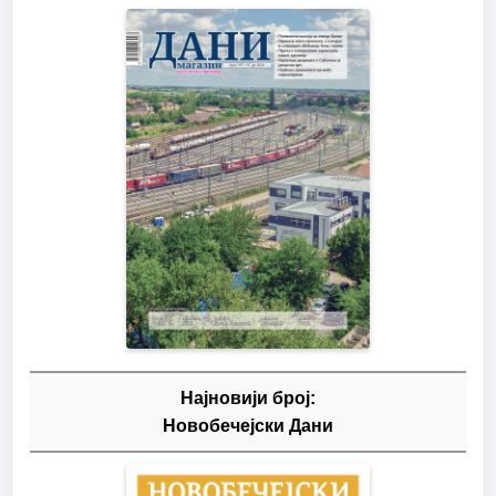
Најновији број:
Новобечејски Дани