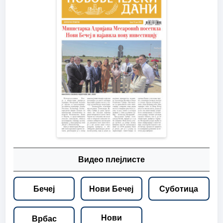
Видео плејлисте
Бечеј
Нови Бечеј
Суботица
Нови
Врбас