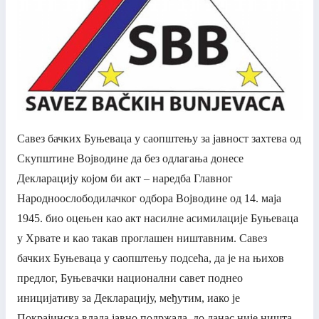
Савез бачких Буњеваца у саопштењу за јавност захтева од
Скупштине Војводине да без одлагања донесе
Декларацију којом би акт – наредба Главног
Народноослободилачког одбора Војводине од 14. маја
1945. био оцењен као акт насилне асимилације Буњеваца
у Хрвате и као такав проглашен ништавним. Савез
бачких Буњеваца у саопштењу подсећа, да је на њихов
предлог, Буњевачки национални савет поднео
иницијативу за Декларацију, међутим, иако је
Покрајинска влада јавно подржала, до данас није ништа