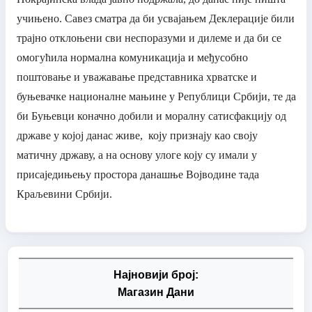
учињено. Савез сматра да би усвајањем Деклерације били
трајно отклоњени сви неспоразуми и дилеме и да би се
омогућила нормална комуникација и међусобно
поштовање и уважавање представника хрватске и
буњевачке националне мањине у Републици Србији, те да
би Буњевци коначно добили и моралну сатисфакцију од
државе у којој данас живе, коју признају као своју
матичну државу, а на основу улоге коју су имали у
присаједињењу простора данашње Војводине тада
Краљевини Србији.
Најновији број:
Магазин Дани