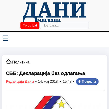
Ћир / Lat
☰
/
Политика
СББ: Декларација без одлагања
•
•
•
Редакција Дани
14. мај 2018.
15:48
Подели