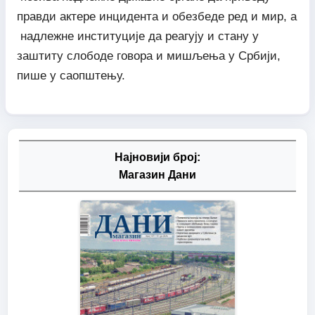
правди актере инцидента и обезбеде ред и мир, а
надлежне институције да реагују и стану у
заштиту слободе говора и мишљења у Србији,
пише у саопштењу.
Најновији број:
Магазин Дани