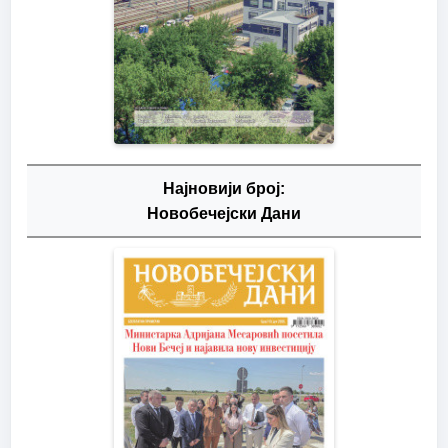
Најновији број:
Новобечејски Дани