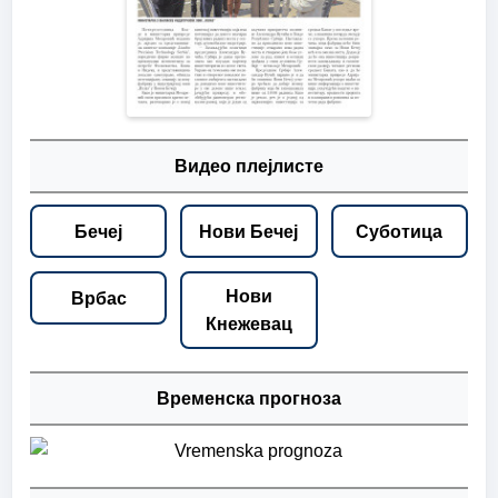
Видео плејлисте
Бечеј
Нови Бечеј
Суботица
Нови
Врбас
Кнежевац
Временска прогноза