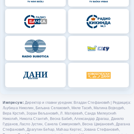
Импресум:
Директор и главни уредник: Владан Стефановић | Редакција:
Љубиша Николин, Биљана Селаковић, Миле Тасић, Малина Војводић,
Вера Крстић, Зоран Вељановић, Л. Матијевић, Санда Милеуснић
Николић, Никола Стантић, Весна Бабић, Александар Драгаш, Данило
Гурјанов, Ласло Јустин, Санела Симеуновић, Весна Цвијановић, Драгана
Стефановић, Драгутин Бећар, Маћаш Кертес, Јована Стефановић,