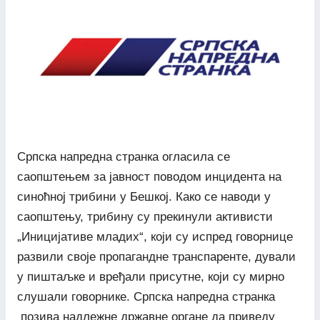
Српска напредна странка огласила се
саопштењем за јавност поводом инцидента на
синоћној трибини у Бешкој. Како се наводи у
саопштењу, трибину су прекинули активисти
„Иницијативе младих“, који су испред говорнице
развили своје пропагандне транспаренте, дували
у пиштаљке и вређали присутне, који су мирно
слушали говорнике. Српска напредна странка
позива надлежне државне органе да приведу