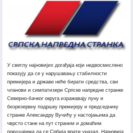
У светлу најновијих догађаја који недвосмислено
показују да се у нарушавању стабилности
премијера и државе неће бирати средства, сви
чланови и симпатизери Српске напредне странке
Северно-бачког округа изражавају пуну и
безрезервну подршку премијеру и председнику
странке Александру Вучићу у настојањима да
чврсто стане на пут страним и домаћим
покушајима да се Србија врати уназад. Најновија