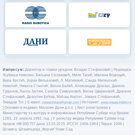
Импресум:
Директор и главни уредник: Владан Стефановић | Редакција:
Љубиша Николин, Биљана Селаковић, Миле Тасић, Малина Војводић,
Вера Крстић, Зоран Вељановић, Л. Матијевић, Санда Милеуснић
Николић, Никола Стантић, Весна Бабић, Александар Драгаш, Данило
Гурјанов, Ласло Јустин, Санела Симеуновић, Весна Цвијановић, Драгана
Стефановић, Драгутин Бећар, Маћаш Кертес, Јована Стефановић,
Тивадар Тот. | Е-маил:
magazindani@gmail.com
| Интернет:
www.magazindani.rs
| Оснивач и издавач: Магазин Дани д.о.о. | Лист регистрован у
Министарству за културу и информисање Републике Србије под бројем:
1283, 19. априла 1992. год. | У регистру медија Републике Србије под
бројем: НВ 000757 дана 13.03.2015. ИССН: 2406-1964 | Тираж: 1000 |
Штампа: Штампарија „Форум” Нови Сад