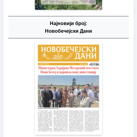
Најновији број:
Новобечејски Дани