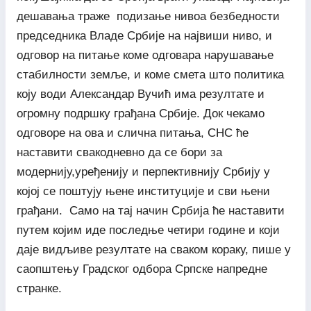
дешавања траже подизање нивоа безбедности
председника Владе Србије на највиши ниво, и
одговор на питање коме одговара нарушавање
стабилности земље, и коме смета што политика
коју води Александар Вучић има резултате и
огромну подршку грађана Србије. Док чекамо
одговоре на ова и слична питања, СНС ће
наставити свакодневно да се бори за
модернију,уређенију и перпективнију Србију у
којој се поштују њене институције и сви њени
грађани. Само на тај начин Србија ће наставити
путем којим иде последње четири године и који
даје видљиве резултате на сваком кораку, пише у
саопштењу Градског одбора Српске напредне
странке.