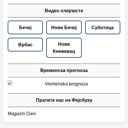
Видео плејлисте
Бечеј
Нови Бечеј
Суботица
Нови
Врбас
Кнежевац
Временска прогноза
Пратите нас на Фејсбуку
Magazin Dani