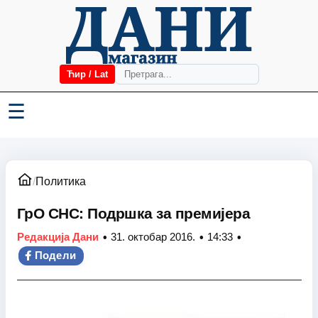
Ћир / Lat
☰
/
Политика
ГрО СНС: Подршка за премијера
•
•
•
Редакција Дани
31. октобар 2016.
14:33
Подели