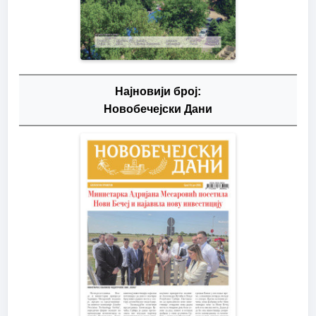
Најновији број:
Новобечејски Дани