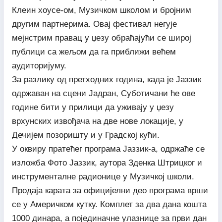
Клеин хоусе-ом, Музичком школом и бројним
другим партнерима. Овај фестивал негује
мејнстрим правац у џезу обраћајући се широј
публици са жељом да га приближи већем
аудиторијуму.
За разлику од претходних година, када је Јаззик
одржаван на сцени Јадран, Суботичани ће ове
године бити у прилици да уживају у џезу
врхунских извођача на две нове локације, у
Дечијем позоришту и у Градској кући.
У оквиру пратећег програма Јаззик-а, одржаће се
изложба Фото Јаззик, аутора Зденка Штрицког и
инструменталне радионице у Музичкој школи.
Продаја карата за официјелни део програма врши
се у Америчком кутку. Комплет за два дана кошта
1000 динара, а појединачне улазнице за први дан