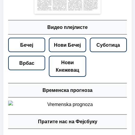
Видео плејлисте
Бечеј
Нови Бечеј
Суботица
Нови
Врбас
Кнежевац
Временска прогноза
Пратите нас на Фејсбуку