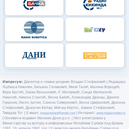
Импресум:
Директор и главни уредник: Владан Стефановић | Редакција:
Љубиша Николин, Биљана Селаковић, Миле Тасић, Малина Војводић,
Вера Крстић, Зоран Вељановић, Л. Матијевић, Санда Милеуснић
Николић, Никола Стантић, Весна Бабић, Александар Драгаш, Данило
Гурјанов, Ласло Јустин, Санела Симеуновић, Весна Цвијановић, Драгана
Стефановић, Драгутин Бећар, Маћаш Кертес, Јована Стефановић,
Тивадар Тот. | Е-маил:
magazindani@gmail.com
| Интернет:
www.magazindani.rs
| Оснивач и издавач: Магазин Дани д.о.о. | Лист регистрован у
Министарству за културу и информисање Републике Србије под бројем:
1283, 19. априла 1992. год. | У регистру медија Републике Србије под