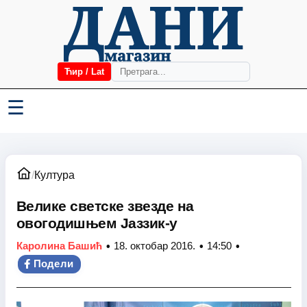
Ћир / Lat
☰
/
Култура
Велике светске звезде на
овогодишњем Јаззик-у
•
•
•
Каролина Башић
18. октобар 2016.
14:50
Подели