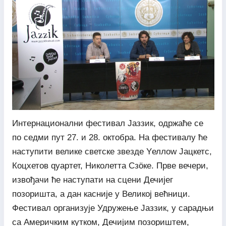
Интернационални фестивал Јаззик, одржаће се
по седми пут 27. и 28. октобра. На фестивалу ће
наступити велике светске звезде Yеллоw Јацкетс,
Коцхетов qуартет, Николетта Сзöке. Прве вечери,
извођачи ће наступати на сцени Дечијег
позоришта, а дан касније у Великој већници.
Фестивал организује Удружење Јаззик, у сарадњи
са Америчким кутком, Дечијим позориштем,