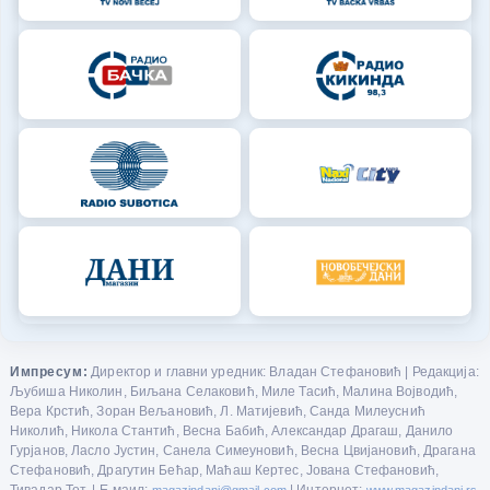
Импресум:
Директор и главни уредник: Владан Стефановић | Редакција:
Љубиша Николин, Биљана Селаковић, Миле Тасић, Малина Војводић,
Вера Крстић, Зоран Вељановић, Л. Матијевић, Санда Милеуснић
Николић, Никола Стантић, Весна Бабић, Александар Драгаш, Данило
Гурјанов, Ласло Јустин, Санела Симеуновић, Весна Цвијановић, Драгана
Стефановић, Драгутин Бећар, Маћаш Кертес, Јована Стефановић,