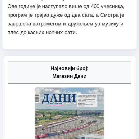
Ове године је наступало више од 400 учесника,
програм је трајао дуже од два сата, а Смотра је
завршена ватрометом и дружењем уз музику и
плес до касних ноћних сати.
Најновији број:
Магазин Дани