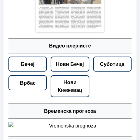
Видео плејлисте
Бечеј
Нови Бечеј
Суботица
Нови
Врбас
Кнежевац
Временска прогноза