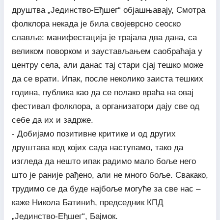
друштва „Јединство-Еђшег“ објашњавају, Смотра
фолклора некада је била својеврсно сеоско
славље: манифестација је трајала два дана, са
великом поворком и заустављањем саобраћаја у
центру села, али данас тај стари сјај тешко може
да се врати. Ипак, после неколико заиста тешких
година, публика као да се полако враћа на овај
фестивал фолклора, а организатори дају све од
себе да их и задрже.
- Добијамо позитивне критике и од других
друштава код којих сада наступамо, тако да
изгледа да нешто ипак радимо мало боље него
што је раније рађено, али не много боље. Свакако,
трудимо се да буде најбоље могуће за све нас –
каже Никола Батинић, председник КПД
„Јединство-Еђшег“, Бајмок.