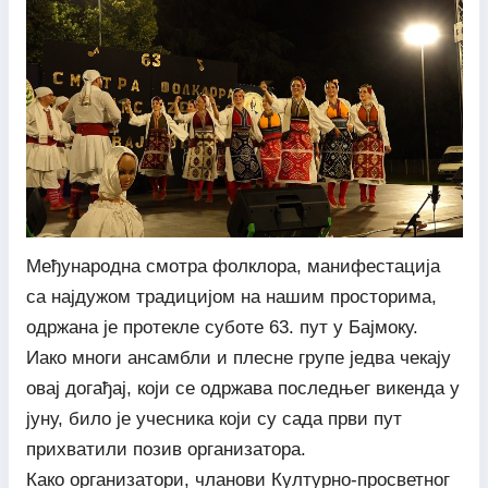
Међународна смотра фолклора, манифестација
са најдужом традицијом на нашим просторима,
одржана је протекле суботе 63. пут у Бајмоку.
Иако многи ансамбли и плесне групе једва чекају
овај догађај, који се одржава последњег викенда у
јуну, било је учесника који су сада први пут
прихватили позив организатора.
Како организатори, чланови Културно-просветног