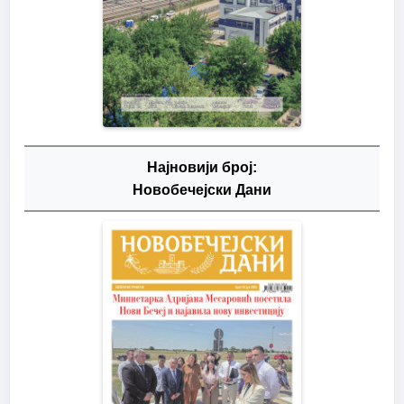
Најновији број:
Новобечејски Дани