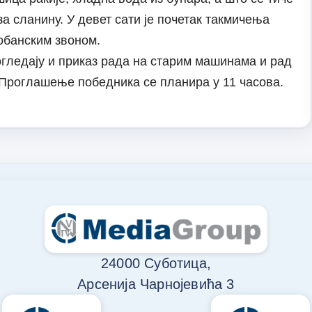
за сланину. У девет сати је почетак такмичења
обанским звоном.
гледају и приказ рада на старим машинама и рад
 Проглашење победника се планира у 11 часова.
24000 Суботица,
Арсенија Чарнојевића 3