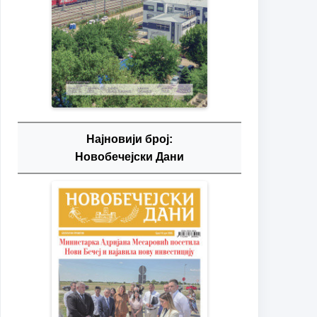
Најновији број:
Новобечејски Дани