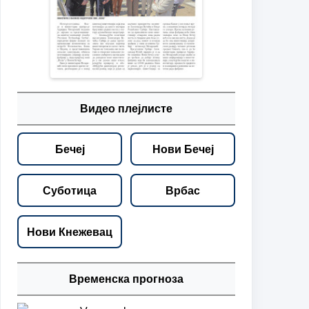
Видео плејлисте
Бечеј
Нови Бечеј
Суботица
Врбас
Нови Кнежевац
Временска прогноза