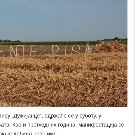
ру „Дужијанце”, одржаће се у суботу, у
та. Као и претходних година, манифестација се
оја је добила ново име.