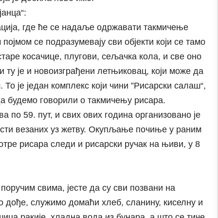
анца“:
нација, где ће се надаље одржавати такмичење
 појмом се подразумевају сви објекти који се тамо
старе косачице, плугови, сељачка кола, и све оно
 ту је и новоизграђени летњиковац, који може да
 То је један комплекс који чини ”Рисарски салаш“,
да будемо говорили о такмичењу рисара.
 по 59. пут, и свих ових година организовано је
сти везаних уз жетву. Окупљање почиње у раним
отре рисара следи и рисарски ручак на њиви, у 8
поручим свима, јесте да су сви позвани на
ко дође, служимо домаћи хлеб, сланину, киселну и
шица ракије, хладна вода из бунара, а што се тиче