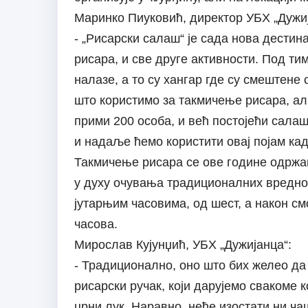
Маринко Пиуковић, директор УБХ „Дужиј
- „Рисарски салаш“ је сада нова дести
рисара, и све друге активности. Под тим
налазе, а то су хангар где су смештене 
што користимо за такмичење рисара, али
прими 200 особа, и већ постојећи салаш.
и надаље ћемо користити овај појам ка
Такмичење рисара се ове године одржава
у духу очувања традиционалних вредно
јутарњим часовима, од шест, а након см
часова.
Мирослав Кујунџић, УБХ „Дужијанца“:
- Традиционално, оно што бих желео да 
рисарски ручак, који дарујемо свакоме 
црни лук. Наравно, неће изостати ни ча