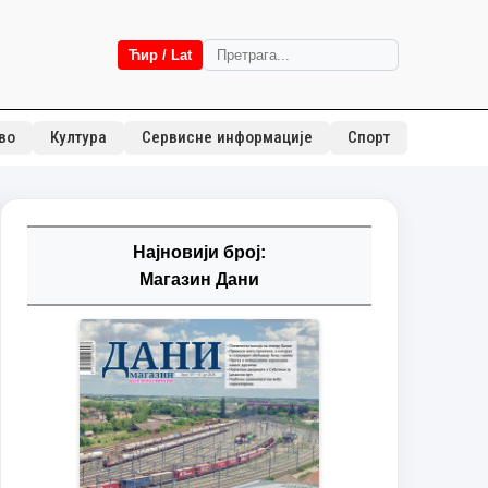
Ћир / Lat
во
Култура
Сервисне информације
Спорт
Најновији број:
Магазин Дани