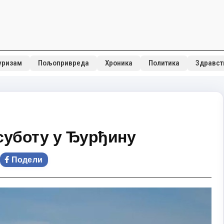
уризам
Пољопривреда
Хроника
Политика
Здравст
суботу у Ђурђину
Подели