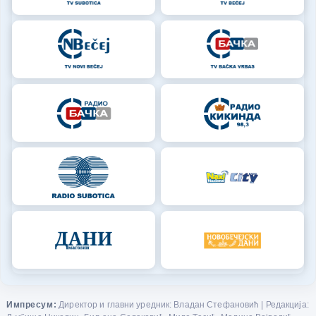
Импресум:
Директор и главни уредник: Владан Стефановић | Редакција: