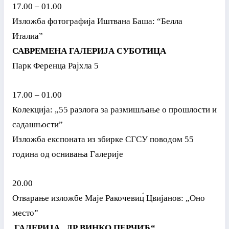
17.00 – 01.00
Изложба фотографи
ј
а Иштвана Баша: “Белла
Италиа”
САВРЕМЕНА ГАЛЕРИЈА СУБОТИЦА
Парк Ференца Рајхла 5
17.00 – 01.00
Колекција: „55 разлога за размишљање о прошлости и
садашњости”
Изложба експоната из збирке СГСУ поводом 55
година од оснивања Галерије
20.00
Отварање изложбе Маје Ракочевиц́ Цвијанов: „Оно
место”
ГАЛЕРИЈА „ДР ВИНКО ПЕРЧИЋ“