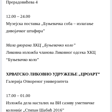
Прерадовићева 4
12.00 – 24.00
Музејска поставка „Буњевачка соба – излагање
дивојачког штафира”
Мала дворана ХКЦ „Буњевачко коло”
Ликовна изложба чланова Ликовног одсека ХКЦ
“Буњевачко коло”
ХРВАТСКО ЛИКОВНО УДРУЖЕЊЕ „ЦРОАРТ”
Галерија Отвореног универзитета
17.00 – 01.00
Изложба дела насталих на ВИ сазиву уметничке
колоније „Стипан Шабић 2016”