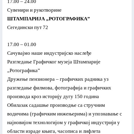
17.00 – 24.00
Сувенири и рукотвор
ине
ШТАМПАРИЈА „РОТОГРАФИКА”
Сегедински пут 72
17.00 – 01.00
Сачувајмо наше индустријско наслеђе
Разгледање Графичког музеја Штампарије
„Ротографика”
Дружење пензионера – графичких радника уз
разгледање филмова, фотографија и графичких
производа кроз историју дугу 150 година
Обилазак садашње производње са стручним
водичима (графичким инжењерима) и упознавање с
најновијом технологијом у графичкој индустрији у
области израде књига, часописа и лифлета