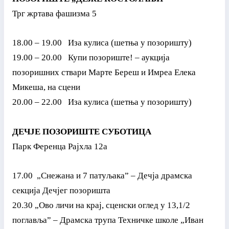
Трг жртава фашизма 5
18.00 – 19.00 Иза кулиса (шетња у позоришту)
19.00 – 20.00 Купи позориште! – аукција
позоришних ствари Марте Береш и Имреа Елека
Микеша, на сцени
20.00 – 22.00 Иза кулиса (шетња у позоришту)
ДЕЧЈЕ ПОЗОРИШТЕ СУБОТИЦА
Парк Ференца Рајхла 12а
17.00 „Снежана и 7 патуљака” – Дечја драмска
секција Дечјег позоришта
20.30 „Ово личи на крај, сценски оглед у 13,1/2
поглавља” – Драмска трупа Техничке школе „Иван