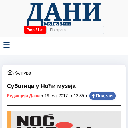
Ћир / Lat
☰
/
Култура
Суботица у Ноћи музеја
•
•
•
Редакција Дани
19. мај 2017.
12:35
Подели