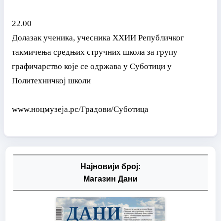
22.00
Долазак ученика, учесника XXИИ Републичког
такмичења средњих стручних школа за групу
графичарство које се одржава у Суботици у
Политехничкој школи
www.ноцмузеја.рс/Градови/Суботица
Најновији број:
Магазин Дани