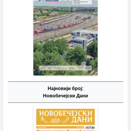
Најновији број:
Новобечејски Дани