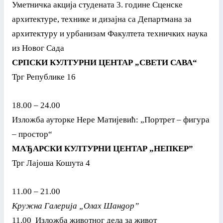
Уметничка акција студената 3. године Сценске
архитектуре, технике и дизајна са Департмана за
архитектуру и урбанизам Факултета техничких наука
из Новог Сада
СРПСКИ КУЛТУРНИ ЦЕНТАР „СВЕТИ САВА“
Трг Републике 16
18.00 – 24.00
Изложба ауторке Нере Матијевић: „Портрет – фигура
– простор“
МАЂАРСКИ КУЛТУРНИ ЦЕНТАР „НЕПКЕР”
Трг Лајоша Кошута 4
11.00 – 21.00
Кружна Галерија „Олах Шандор”
11.00 Изложба животног дела за живот