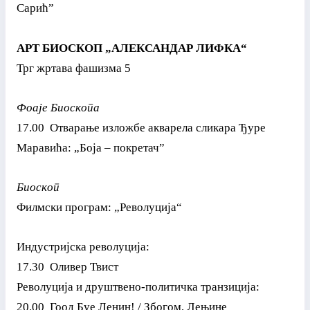
Сарић”
АРТ БИОСКОП „АЛЕКСАНДАР ЛИФКА“
Трг жртава фашизма 5
Фоаје Биоскопа
17.00 Отварање изложбе акварела сликара Ђуре
Маравића: „Боја – покретач”
Биоскоп
Филмски програм: „Револуција“
Индустријска револуција:
17.30 Оливер Твист
Револуција и друштвено-политичка транзиција:
20.00 Гоод Бyе Ленин! / Збогом, Лењине