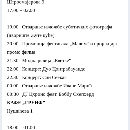
Штросмајерова 9
17.00 – 02.00
19.00 Отварање изложбе суботичких фотографа
(двориште Жуте куће)
20.00 Промоција фестивала „Малом“ и пројекција
промо филма
21.30 Модна ревија „Еветке“
22.00 Концерт: Дуо Цонтрабаyандо
22.30 Концерт: Син Сеекас
00.00 Отварање изложбе Иване Марић
00:30 ДЈ Цхроно феат. Боббy Схепхерд
КАФЕ
„ГРУНФ”
Нушићева 1
18.00 – 01.00