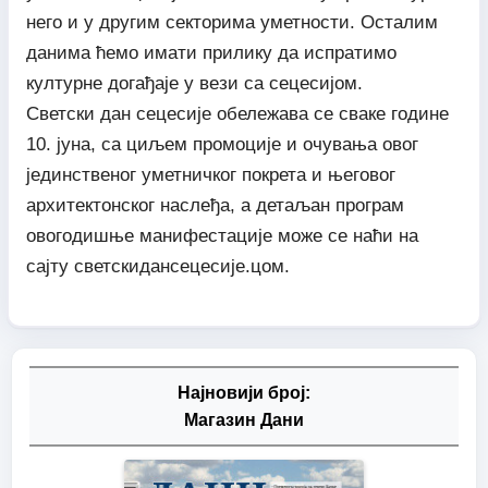
него и у другим секторима уметности. Осталим
данима ћемо имати прилику да испратимо
културне догађаје у вези са сецесијом.
Светски дан сецесије обележава се сваке године
10. јуна, са циљем промоције и очувања овог
јединственог уметничког покрета и његовог
архитектонског наслеђа, а детаљан програм
овогодишње манифестације може се наћи на
сајту светскидансецесије.цом.
Најновији број:
Магазин Дани