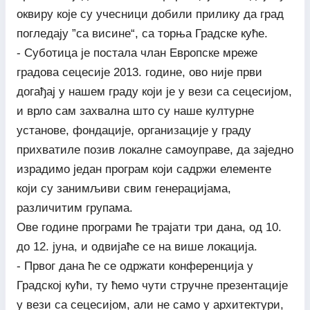
оквиру које су учесници добили прилику да град
погледају ”са висине“, са торња Градске куће.
- Суботица је постала члан Европске мреже
градова сецесије 2013. године, ово није први
догађај у нашем граду који је у вези са сецесијом,
и врло сам захвална што су наше културне
установе, фондације, организације у граду
прихватиле позив локалне самоуправе, да заједно
израдимо један програм који садржи елементе
који су занимљиви свим генерацијама,
различитим групама.
Ове године програми ће трајати три дана, од 10.
до 12. јуна, и одвијаће се на више локација.
- Првог дана ће се одржати конференција у
Градској кући, ту ћемо чути стручне презентације
у вези са сецесијом, али не само у архитектури,