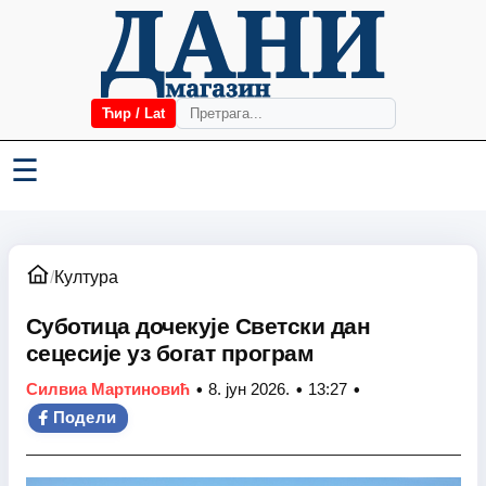
Ћир / Lat
☰
/
Култура
Суботица дочекује Светски дан
сецесије уз богат програм
•
•
•
Силвиа Мартиновић
8. јун 2026.
13:27
Подели