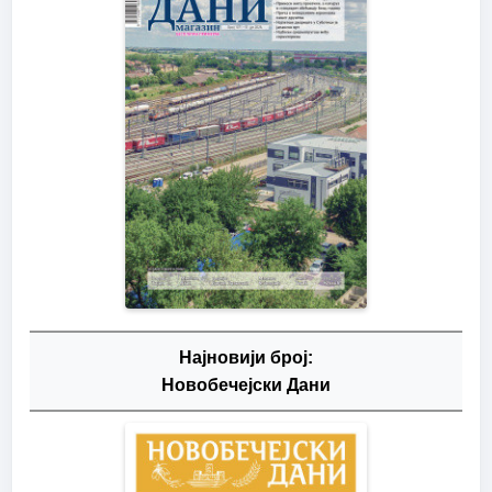
Најновији број:
Новобечејски Дани