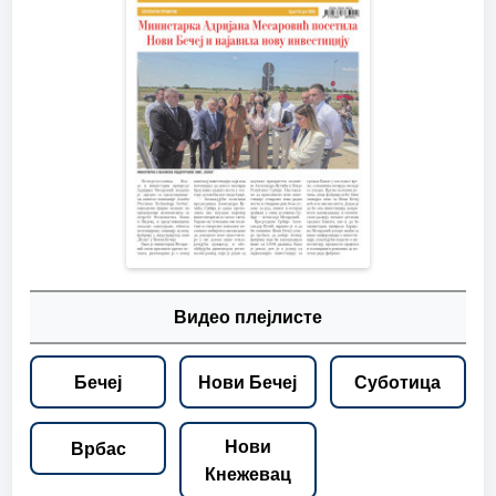
Видео плејлисте
Бечеј
Нови Бечеј
Суботица
Нови
Врбас
Кнежевац