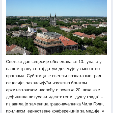
Светски дан сецесије обележава се 10. јуна, а у
нашем граду се тај датум дочекује уз мноштво
програма. Суботица је светски позната као град
сецесије, захваљујући изузетно богатом
архитектонском наслеђу с почетка 20. века које
дефинише визуелни идентитет и „душу града“ –
изјавила је заменица градоначелника Чила Голи,
приликом јединствене конференције за медије, у