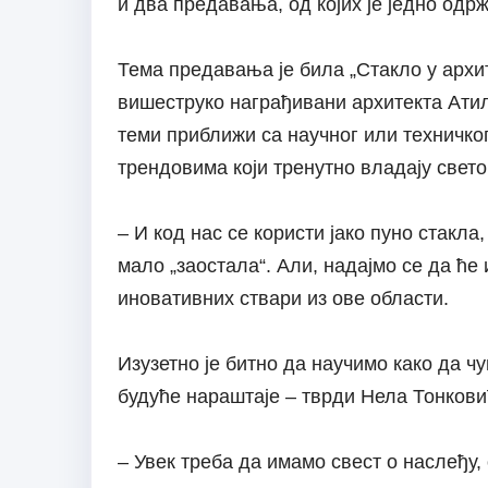
и два предавања, од којих је једно одр
Тема предавања је била „Стакло у архит
вишеструко награђивани архитекта Атил
теми приближи са научног или техничког 
трендовима који тренутно владају свето
– И код нас се користи јако пуно стакла
мало „заостала“. Али, надајмо се да ће
иновативних ствари из ове области.
Изузетно је битно да научимо како да ч
будуће нараштаје – тврди Нела Тонкови
– Увек треба да имамо свест о наслеђу,