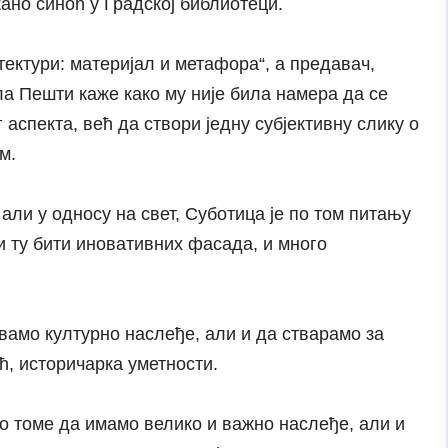
жано синоћ у Градској библиотеци.
ектури: материјал и метафора“, а предавач,
а Пешти каже како му није била намера да се
аспекта, већ да створи једну субјективну слику о
м.
, али у односу на свет, Суботица је по том питању
 и ту бити иновативних фасада, и много
увамо културно наслеђе, али и да стварамо за
ћ, историчарка уметности.
 о томе да имамо велико и важно наслеђе, али и