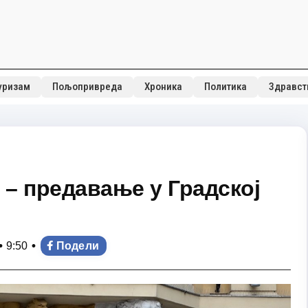
уризам
Пољопривреда
Хроника
Политика
Здравст
 – предавање у Градској
•
•
9:50
Подели