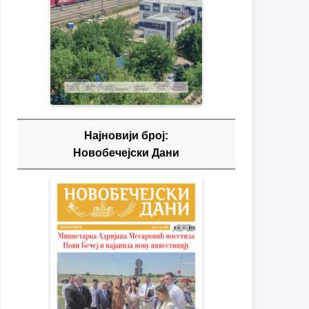
Најновији број:
Новобечејски Дани