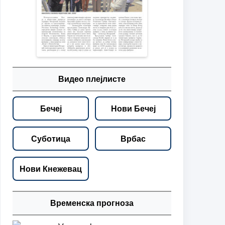
Видео плејлисте
Бечеј
Нови Бечеј
Суботица
Врбас
Нови Кнежевац
Временска прогноза