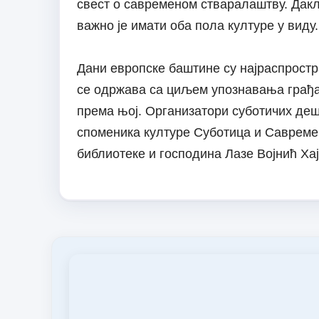
свест о савременом стваралаштву. Дакл
важно је имати оба пола културе у виду.
Дани европске баштине су најраспростр
се одржава са циљем упознавања грађ
према њој. Организатори суботичих де
споменика културе Суботица и Савремен
библиотеке и господина Лазе Војнић Хај