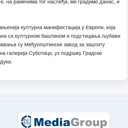
е, на раменима тог наслеђа, ми градимо данас, и
ањенија културна манифестација у Европи, која
ана са културном баштином и подстицања љубави
шавања су Међуопштински завод за заштиту
а галерија Суботица, уз подршку Градске
дука.