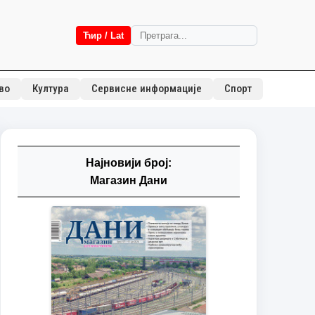
Ћир / Lat
во
Култура
Сервисне информације
Спорт
Најновији број:
Магазин Дани