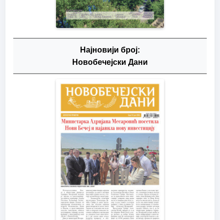
Најновији број:
Новобечејски Дани