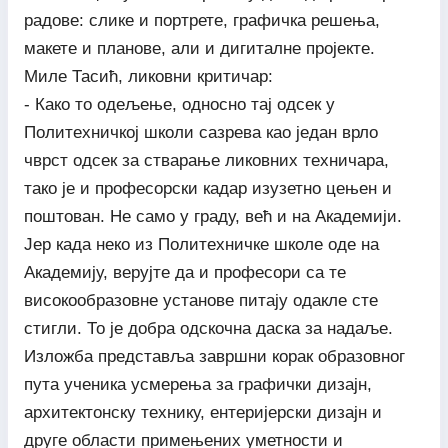
радове: слике и портрете, графичка решења,
макете и планове, али и дигиталне пројекте.
Миле Тасић, ликовни критичар:
- Како то одељење, односно тај одсек у
Политехничкој школи сазрева као један врло
чврст одсек за стварање ликовних техничара,
тако је и професорски кадар изузетно цењен и
поштован. Не само у граду, већ и на Академији.
Јер када неко из Политехничке школе оде на
Академију, верујте да и професори са те
високообразовне установе питају одакле сте
стигли. То је добра одскочна даска за надаље.
Изложба представља завршни корак образовног
пута ученика усмерења за графички дизајн,
архитектонску технику, ентеријерски дизајн и
друге области примењених уметности и