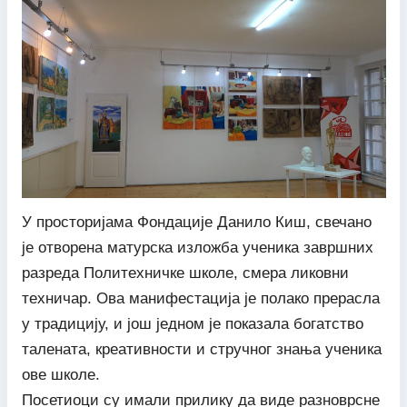
У просторијама Фондације Данило Киш, свечано
је отворена матурска изложба ученика завршних
разреда Политехничке школе, смера ликовни
техничар. Ова манифестација је полако прерасла
у традицију, и још једном је показала богатство
талената, креативности и стручног знања ученика
ове школе.
Посетиоци су имали прилику да виде разноврсне