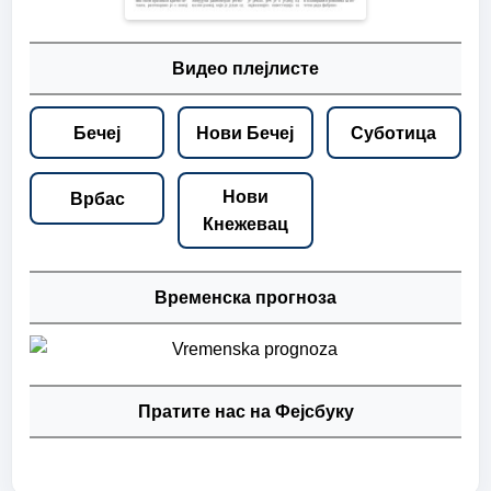
Видео плејлисте
Бечеј
Нови Бечеј
Суботица
Нови
Врбас
Кнежевац
Временска прогноза
Пратите нас на Фејсбуку