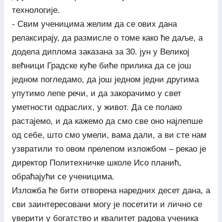
технологије.
- Свим ученицима желим да се ових дана
релаксирају, да размисле о томе како ће даље, а
додела диплома заказана за 30. јун у Великој
већници Градске куће биће прилика да се још
једном погледамо, да још једном једни другима
упутимо лепе речи, и да закорачимо у свет
уметности одраслих, у живот. Да се полако
растајемо, и да кажемо да смо све оно најлепше
од себе, што смо умели, вама дали, а ви сте нам
узвратили то овом прелепом изложбом – рекао је
директор Политехничке школе Исо планић,
обраћајући се ученицима.
Изложба ће бити отворена наредних десет дана, а
сви заинтересовани могу је посетити и лично се
уверити у богатство и квалитет радова ученика