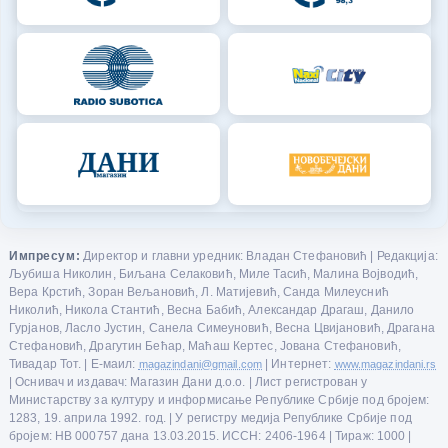
Импресум:
Директор и главни уредник: Владан Стефановић | Редакција:
Љубиша Николин, Биљана Селаковић, Миле Тасић, Малина Војводић,
Вера Крстић, Зоран Вељановић, Л. Матијевић, Санда Милеуснић
Николић, Никола Стантић, Весна Бабић, Александар Драгаш, Данило
Гурјанов, Ласло Јустин, Санела Симеуновић, Весна Цвијановић, Драгана
Стефановић, Драгутин Бећар, Маћаш Кертес, Јована Стефановић,
Тивадар Тот. | Е-маил:
magazindani@gmail.com
| Интернет:
www.magazindani.rs
| Оснивач и издавач: Магазин Дани д.о.о. | Лист регистрован у
Министарству за културу и информисање Републике Србије под бројем:
1283, 19. априла 1992. год. | У регистру медија Републике Србије под
бројем: НВ 000757 дана 13.03.2015. ИССН: 2406-1964 | Тираж: 1000 |