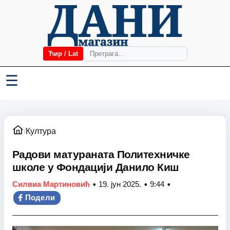
Ћир / Lat
☰
/
Култура
Радови матураната Политехничке
школе у Фондацији Данило Киш
•
•
•
Силвиа Мартиновић
19. јун 2025.
9:44
Подели