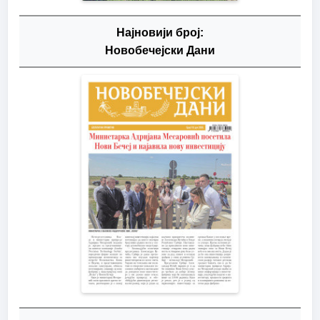
Најновији број:
Новобечејски Дани