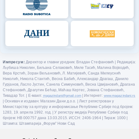
Импресум:
Директор и главни уредник: Владан Стефановић | Редакција:
Љубиша Николин, Биљана Селаковић, Миле Тасић, Малина Војводић,
Вера Крстић, Зоран Вељановић, Л. Матијевић, Санда Милеуснић
Николић, Никола Стантић, Весна Бабић, Александар Драгаш, Данило
Гурјанов, Ласло Јустин, Санела Симеуновић, Весна Цвијановић, Драгана
Стефановић, Драгутин Бећар, Маћаш Кертес, Јована Стефановић,
Тивадар Тот. | Е-маил:
magazindani@gmail.com
| Интернет:
www.magazindani.rs
| Оснивач и издавач: Магазин Дани д.о.о. | Лист регистрован у
Министарству за културу и информисање Републике Србије под бројем:
1283, 19. априла 1992. год. | У регистру медија Републике Србије под
бројем: НВ 000757 дана 13.03.2015. ИССН: 2406-1964 | Тираж: 1000 |
Штампа: Штампарија „Форум” Нови Сад