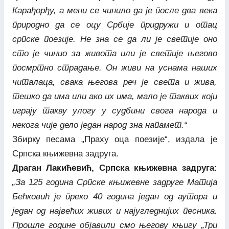
Карађорђу, а мени се чинило да је после два века
природно да се оцу Србије придружи и отац
српске поезије. Не зна се да ли је светије оно
сто је чинио за живота или је светије његово
посмртно страдање. Он живи на уснама наших
читалаца, свака његова реч је света и жива,
тешко да има или ако их има, мало је таквих који
играју такву улогу у судбини свога народа и
некога чије дело један народ зна напамет.“
Збирку песама „Праху оца поезије“, издала је
Српска књижевна задруга.
Драган Лакићевић, Српска књижевна задруга:
„За 125 година Српске књижевне задруге Матија
Бећковић је преко 40 година један од аутора и
један од највећих живих и најугледнијих песника.
Прошле године објавили смо његову књигу „Три