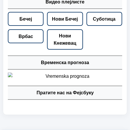
Видео плејлисте
Бечеј
Нови Бечеј
Суботица
Нови
Врбас
Кнежевац
Временска прогноза
Пратите нас на Фејсбуку