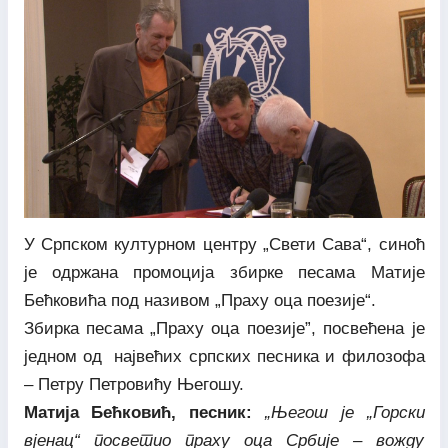
У Српском културном центру „Свети Сава“, синоћ
је одржана промоција збирке песама Матије
Бећковића под називом „Праху оца поезије“.
Збирка песама „Праху оца поезије”, посвећена је
једном од највећих српских песника и филозофа
– Петру Петровићу Његошу.
Матија Бећковић, песник:
„Његош је „Горски
вјенац“ посветио праху оца Србије – вожду