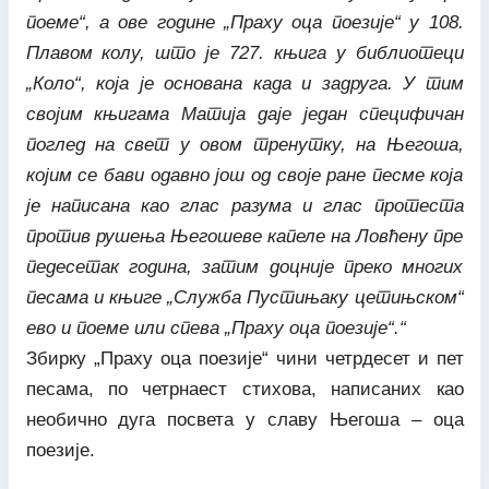
поеме“, а ове године „Праху оца поезије“ у 108.
Плавом колу, што је 727. књига у библиотеци
„Коло“, која је основана када и задруга. У тим
својим књигама Матија даје један специфичан
поглед на свет у овом тренутку, на Његоша,
којим се бави одавно још од своје ране песме која
је написана као глас разума и глас протеста
против рушења Његошеве капеле на Ловћену пре
педесетак година, затим доцније преко многих
песама и књиге „Служба Пустињаку цетињском“
ево и поеме или спева „Праху оца поезије“.“
Збирку „Праху оца поезије“ чини четрдесет и пет
песама, по четрнаест стихова, написаних као
необично дуга посвета у славу Његоша – оца
поезије.