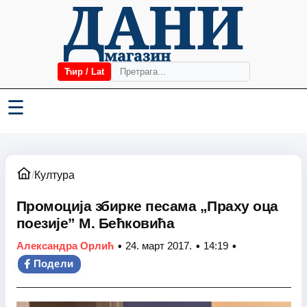
Ћир / Lat
☰
/
Култура
Промоција збирке песама „Праху оца
поезије” М. Бећковића
•
•
•
Александра Орлић
24. март 2017.
14:19
Подели