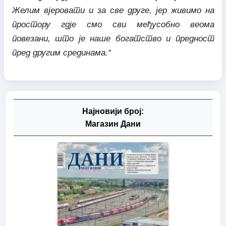
Желим вјеровати и за све друге, јер живимо на
простору гдје смо сви међусобно веома
повезани, што је наше богатство и предност
пред другим срединама.“
Најновији број:
Магазин Дани