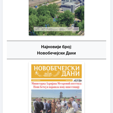
Најновији број:
Новобечејски Дани