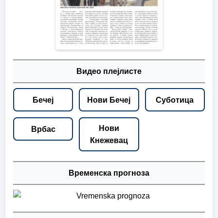
Видео плејлисте
Бечеј
Нови Бечеј
Суботица
Нови
Врбас
Кнежевац
Временска прогноза