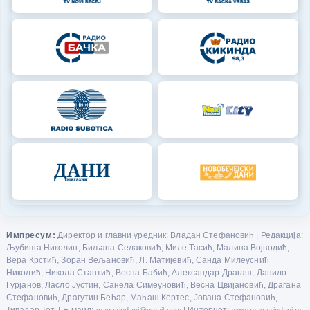
Импресум:
Директор и главни уредник: Владан Стефановић | Редакција:
Љубиша Николин, Биљана Селаковић, Миле Тасић, Малина Војводић,
Вера Крстић, Зоран Вељановић, Л. Матијевић, Санда Милеуснић
Николић, Никола Стантић, Весна Бабић, Александар Драгаш, Данило
Гурјанов, Ласло Јустин, Санела Симеуновић, Весна Цвијановић, Драгана
Стефановић, Драгутин Бећар, Маћаш Кертес, Јована Стефановић,