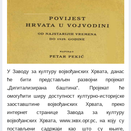
У Заводу за културу војвођанских Хрвата, данас
ће бити представљен развојни пројекат
„Дигитализирана баштина“. Пројекат ће
омогућити ширу доступност културно-историјске
заоставштине војвођанских Хрвата, преко
интернет странице Завода за културу
војвођанских Хрвата, www.зквх.орг.рс, на коју су
постављени садржаји као што су књиге,