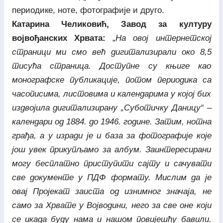
периодике, ноте, фотографије и друго.
Катарина Челиковић, Завод за културу
војвођанских Хрвата:
„
На овој интернетској
страници ми смо већ дигитализирали око 8,5
тисућа страница. Доступне су књиге као
монографске публикације, потом периодика са
часописима, листовима и календарима у којој бих
издвојила дигитализирану „
Суботичку Даницу“ –
календари од 1884. до 1946. године.
Затим, нотна
грађа, а у изради је и база за фотографије које
још увек прикупљамо за албум. Заинтересирани
могу бесплатно приступити сајту и сачувати
све документе у ПДФ формату. Мислим да је
овај Пројекат заиста од изнимног значаја, не
само за Хрвате у Војводини, него за све оне који
се икада буду нама и нашом повијешћу бавили.