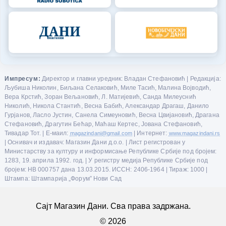
Импресум:
Директор и главни уредник: Владан Стефановић | Редакција:
Љубиша Николин, Биљана Селаковић, Миле Тасић, Малина Војводић,
Вера Крстић, Зоран Вељановић, Л. Матијевић, Санда Милеуснић
Николић, Никола Стантић, Весна Бабић, Александар Драгаш, Данило
Гурјанов, Ласло Јустин, Санела Симеуновић, Весна Цвијановић, Драгана
Стефановић, Драгутин Бећар, Маћаш Кертес, Јована Стефановић,
Тивадар Тот. | Е-маил:
magazindani@gmail.com
| Интернет:
www.magazindani.rs
| Оснивач и издавач: Магазин Дани д.о.о. | Лист регистрован у
Министарству за културу и информисање Републике Србије под бројем:
1283, 19. априла 1992. год. | У регистру медија Републике Србије под
бројем: НВ 000757 дана 13.03.2015. ИССН: 2406-1964 | Тираж: 1000 |
Штампа: Штампарија „Форум” Нови Сад
Сајт Магазин Дани. Сва права задржана.
© 2026