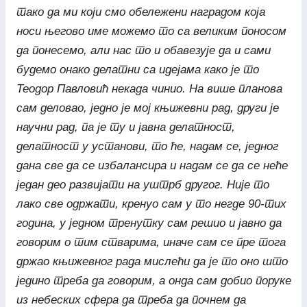
тако да ми који смо обележени наградом која
носи његово име можемо то са великим поносом
да понесемо, али нас то и обавезује да и сами
будемо онако делатни са идејама како је то
Теодор Павловић некада чинио.
На више планова
сам деловао, једно је мој књижевни рад, други је
научни рад, па је ту и јавна делатност,
делатност у установи, то ће, надам се, једног
дана све да се избалансира и надам се да се неће
један део развијати на уштрб другог. Није то
лако све одржати, кренуо сам у то негде 90-тих
година, у једном тренутку сам решио и јавно да
говорим о тим стварима, иначе сам се пре тога
држао књижевног рада мислећи да је то оно што
једино треба да говорим, а онда сам добио поруке
из небеских сфера да треба да почнем да