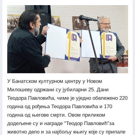
У Банатском културном центру у Новом
Милошеву одржани су јубиларни 25. Дани
Теодора Павловића, чиме је уједно обележено 220
година од рођења Теодора Павловића и 170
година од његове смрти. Овом приликом
додељене су и награде “Теодор Павловић”за
животно дело и за најбољу књигу које су припале