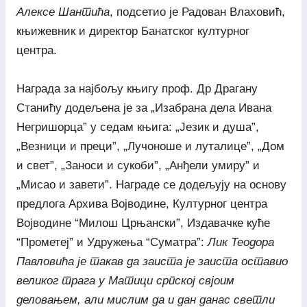
Алексе Шантића
, подсетио је Радован Влаховић,
књижевник и директор Банатског културног
центра.
Награда за најбољу књигу проф. Др Драгану
Станићу додељена је за „Изабрана дела Ивана
Негришорца” у седам књига: „Језик и душа”,
„Везници и преци”, „Лучоноше и луталице”, „Дом
и свет”, „Заноси и сукоби”, „Анђели умиру” и
„Мисао и завети”. Награде се додељују на основу
предлога Архива Војводине, Културног центра
Војводине “Милош Црњански”, Издавачке куће
“Прометеј” и Удружења “Суматра”:
Лик Теодора
Павловића је такав да заиста је заиста оставио
великог трага у Матици српској свјоим
деловањем, али мислим да и дан данас светли