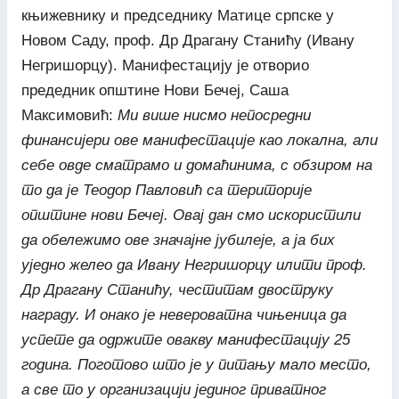
књижевнику и председнику Матице српске у
Новом Саду, проф. Др Драгану Станићу (Ивану
Негришорцу). Манифестацију је отворио
предедник општине Нови Бечеј, Саша
Максимовић:
Ми више нисмо непосредни
финансијери ове манифестације као локална, али
себе овде сматрамо и домаћинима, с обзиром на
то да је Теодор Павловић са територије
општине нови Бечеј. Овај дан смо искористили
да обележимо ове значајне јубилеје, а ја бих
уједно желео да Ивану Негришорцу илити проф.
Др Драгану Станићу, честитам двоструку
награду.
И онако је невероватна чињеница да
успете да одржите овакву манифестацију 25
година. Поготово што је у питању мало место,
а све то у организацији јединог приватног