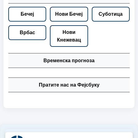
Бечеј
Нови Бечеј
Суботица
Нови
Врбас
Кнежевац
Временска прогноза
Пратите нас на Фејсбуку