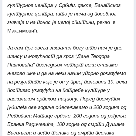
културног центра у Србији, дакле, Банатског
културног центра, што је нама од посебног
значаја и на понос
је
целој општини
, рекао је
Максимовић.
Ја сам пре свега захвалан богу што нам је дао
шансу и могућност да кроз “Дане Теодора
Павловића” последњих четврт века славимо
његово име и да на неки начин упорно доказујемо
на резултате које је он у првој половини 19. века
постигао указујући на потребе културе у
васколиком српском национу. Поред поемутих
јубилеја ове године обележавамо и 200 година од
Летописа Матице српске, 200 година од рођења
Бранка Радичевића, 100 годна од смрти Душана
Васиљева и исто толико од смрти песника