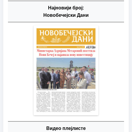
Најновији број:
Новобечејски Дани
Видео плејлисте