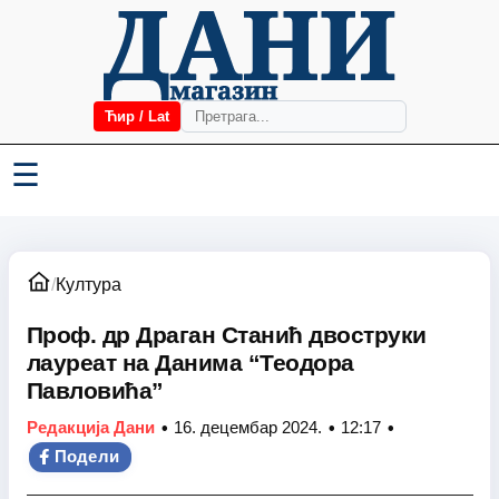
Ћир / Lat
☰
/
Култура
Проф. др Драган Станић двоструки
лауреат на Данима “Теодора
Павловића”
•
•
•
Редакција Дани
16. децембар 2024.
12:17
Подели