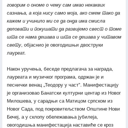
говорим о ономе о чему сам имао некаквих
сазнања, а која нису само моја, ако смем тако да
кажем и учинило ми се да онда има смисла
деловати и покушати да развијемо свест о томе
шта се нама дешава и шта се дешава у читавом
свету
, објаснио је овогодишњи двоструки
лауреат.
Након уручења, беседе предлагача за награда,
лауреата и музичког програма, одржан је и
песнички венац „Теодору у част”. Манифестацију
је организовао Банатски културни центар из Новог
Милошева, у сарадњи са Матицом српском из
Новог Сада, под покровитељством Општине Нови
Бечеј, а у склопу обележавања јубилеја,
овогодишња манифестација наставиће се кроз