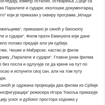
огледају, између осталих, остварења „Срце са
ма Паралеле и судари, еколошки документарац
го“ који је приказан у оквиру програма „Млади
жиљцима“, приказано је синоћ у биоскопу
е и судари“. Филм прати Емануела који дане
тело полако предаје али ум одбија.
чке, Чешке и Мађарске, настао је филм
ограму „Паралеле и судари“. Главни јунак филма
 без посла и одлучује се да крене на пут по
осао и испунити свој сан, али на том путу
ари.
синоћ је одржана пројекција два филма из Србије
ансфигурација“ режисера Игора Токоља приказује
ју уског и дубоког простора ходника у