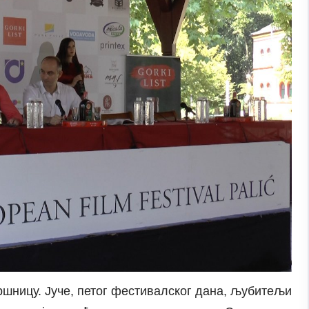
шницу. Јуче, петог фестивалског дана, љубитељи