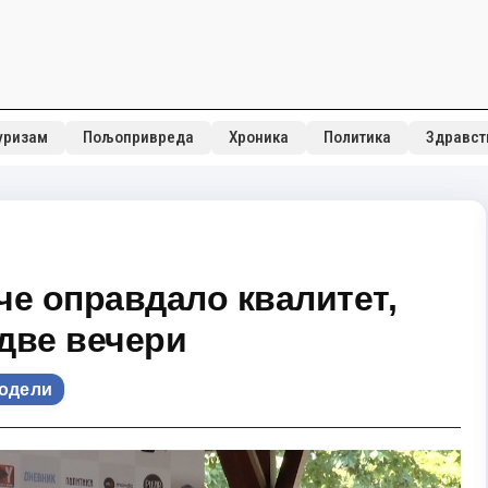
уризам
Пољопривреда
Хроника
Политика
Здравст
че оправдало квалитет,
две вечери
одели