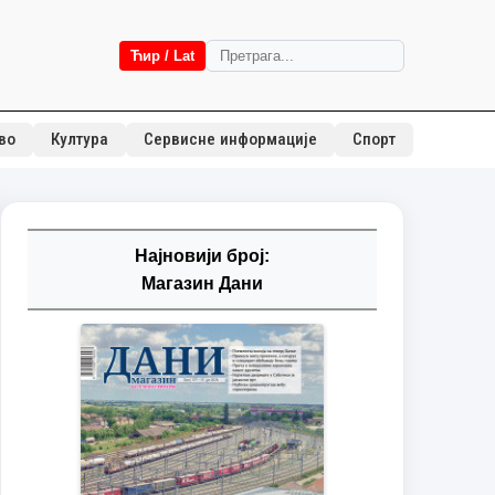
Ћир / Lat
во
Култура
Сервисне информације
Спорт
Најновији број:
Магазин Дани