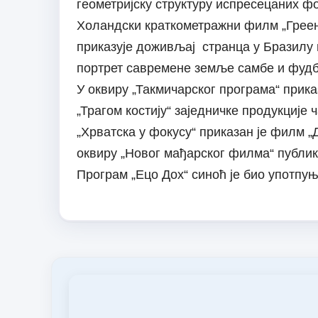
геометријску структуру испресецаних ф
Холандски краткометражни филм „Греен 
приказује доживљај странца у Бразилу и
портрет савремене земље самбе и фудб
У оквиру „Такмичарског програма“ прик
„Трагом костију“ заједничке продукције 
„Хрватска у фокусу“ приказан је филм 
оквиру „Новог мађарског филма“ публик
Програм „Ецо Доx“ синоћ је био употпу