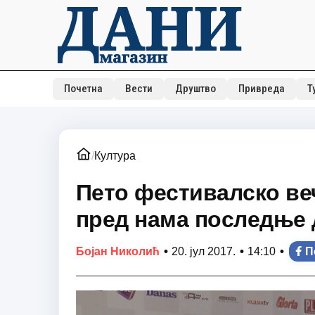
Почетна
Вести
Друштво
Привреда
Т
/
Култура
Пето фестивалско ве
пред нама последње 
•
•
•
Бојан Николић
20. јул 2017.
14:10
П