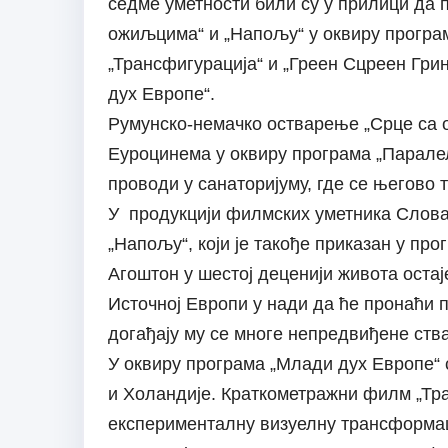
седме уметности били су у прилици да п
ожиљцима“ и „Напољу“ у оквиру програ
„Трансфигурација“ и „Греен Сцреен Грин
дух Европе“.
Румунско-немачко остварење „Срце са о
Еуроцинема у оквиру програма „Паралел
проводи у санаторијуму, где се његово 
У продукцији филмских уметника Слова
„Напољу“, који је такође приказан у пр
Агоштон у шестој деценији живота остаје
Источној Европи у нади да ће пронаћи п
догађају му се многе непредвиђене ств
У оквиру програма „Млади дух Европе“ 
и Холандије. Краткометражни филм „Тр
експерименталну визуелну трансформаци