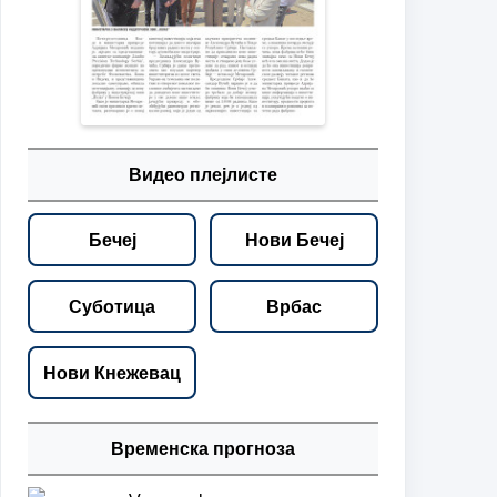
Видео плејлисте
Бечеј
Нови Бечеј
Суботица
Врбас
Нови Кнежевац
Временска прогноза