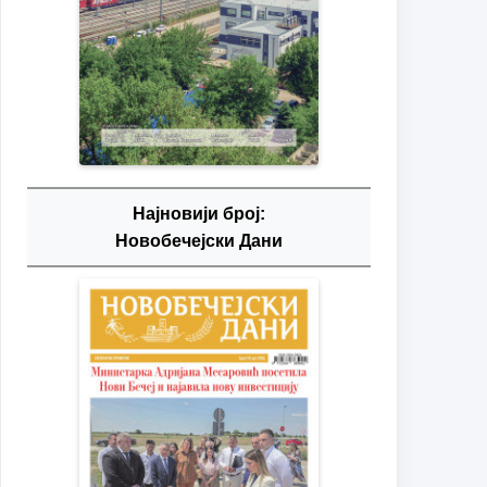
Најновији број:
Новобечејски Дани