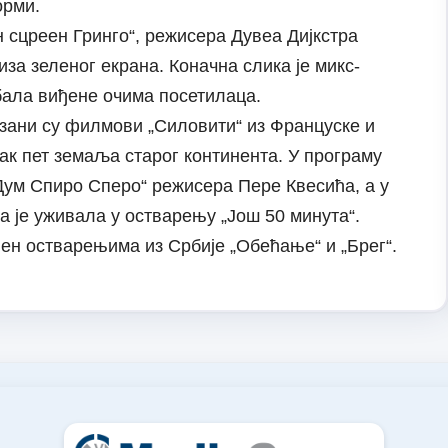
орми.
сцреен Гринго“, режисера Дувеа Дијкстра
за зеленог екрана. Коначна слика је микс-
ала виђене очима посетилаца.
азани су филмови „Силовити“ из Француске и
чак пет земаља старог континента. У програму
„Дум Спиро Сперо“ режисера Пере Квесића, а у
а је уживала у остварењу „Још 50 минута“.
њен остварењима из Србије „Обећање“ и „Брег“.