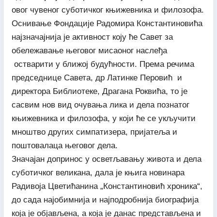
овог чувеног суботичког књижевника и филозофа.
Оснивање Фондације Радомира Константиновића
најзначајнија је активност коју ће Савет за
обележавање његовог мисаоног наслеђа
остварити у ближој будућности. Према речима
председнице Савета, др Латинке Перовић и
директора Библиотеке, Драгана Роквића, то је
сасвим нов вид очувања лика и дела познатог
књижевника и филозофа, у који ће се укључити
мноштво других симпатизера, пријатеља и
поштовалаца његовог дела.
Значајан допринос у осветљавању живота и дела
суботичког великана, дала је књига новинара
Радивоја Цветићанина „Константиновић хроника“,
до сада најобимнија и најподробнија биографија
која је објављена, а која је данас представљена и