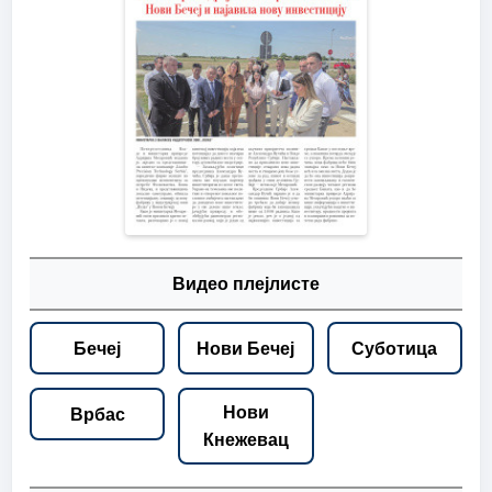
Видео плејлисте
Бечеј
Нови Бечеј
Суботица
Нови
Врбас
Кнежевац