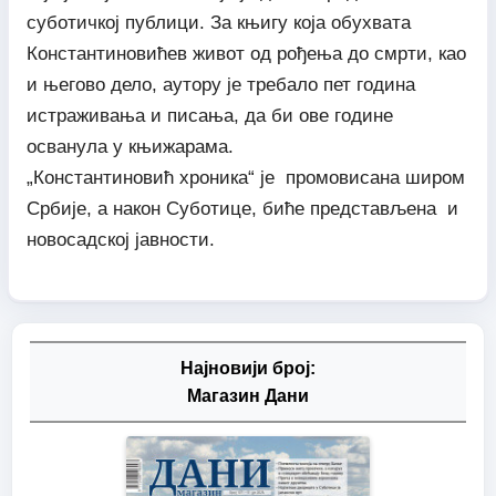
суботичкој публици. За књигу која обухвата
Константиновићев живот од рођења до смрти, као
и његово дело, аутору је требало пет година
истраживања и писања, да би ове године
осванула у књижарама.
„Константиновић хроника“ је промовисана широм
Србије, а након Суботице, биће представљена и
новосадској јавности.
Најновији број:
Магазин Дани