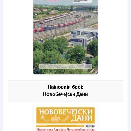
Најновији број:
Новобечејски Дани