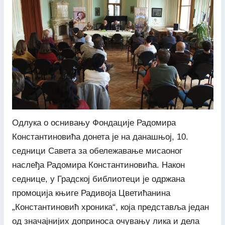
Одлука о оснивању Фондације Радомира
Константиновића донета је на данашњој, 10.
седници Савета за обележавање мисаоног
наслеђа Радомира Константиновића. Након
седнице, у Градској библиотеци је одржана
промоција књиге Радивоја Цветићанина
„Константиновић хроника“, која представља један
од значајнијих доприноса очувању лика и дела