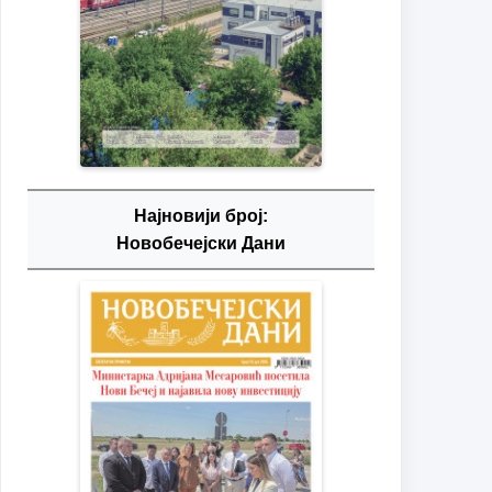
Најновији број:
Новобечејски Дани