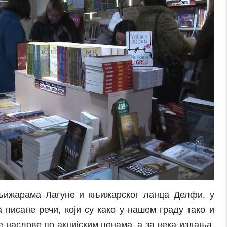
књижарама Лагуне и књижарског ланца Делфи, у
 писане речи, који су како у нашем граду тако и
аслове по акцијским ценама, а за нека издања,