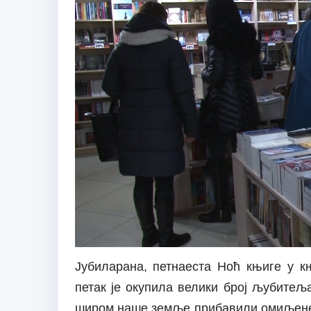
Јубиларана, петнаеста Ноћ књиге у 
петак је окупила велики број љубитеља
широм наше земље прибавили омиљене н