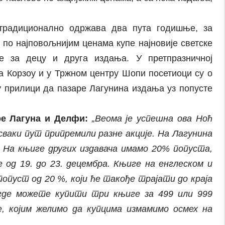
 традиционално одржава два пута годишње, за
а по најповољнијим ценама купе најновије светске
ге за децу и друга издања. У претпразничној
а Корзоу и у Тржном центру Шопи посетиоци су о
у прилици да пазаре Лагунина издања уз попусте
е Лагуна и Делфи:
„Веома је успешна ова Ноћ
и сваки пут припремили разне акције. На Лагунина
 На књиге других издавача имамо 20% попуста,
 од 19. до 23. децембра. Књиге на енглеском и
попуст од 20 %, који ће такође трајати до краја
 где можете купити три књиге за 499 или 999
е, којим желимо да купцима измамимо осмех на