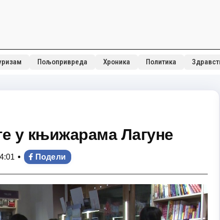
уризам
Пољопривреда
Хроника
Политика
Здравст
ге у књижарама Лагуне
•
4:01
Подели