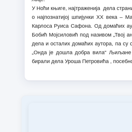
У Ноћи књиге, најтраженија дела стран
о најпознатијој шпијунки XX века – М
Карлоса Руиса Сафона. Од домаћих ау
Бобић Мојсиловић под називом „Твој ан
дела и осталих домаћих аутора, па су
„Онда је дошла добра вила“ Љиљане 
бирали дела Уроша Петровића , посебно