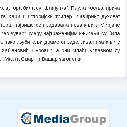
их аутора била су „Шпијунка“, Паула Коеља, прича
ата Хари и историјски трилер „Лавиринт духова“
тора, највише се продавала нова књига Мирјане
ђео чувар“. Међу најтраженијим књигама су била
 се тако љубитељи драме опредељивали за књигу
Хабјановић Ђуровић, а они млађи углавном су
 „Марта Смарт и Вашар загонетки“.