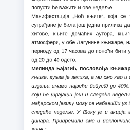
попусти ће важити и ове недеље.
Манифестација „Ноћ књиге“, која се
суграђане је била још једна прилика д
хитове, књиге домаћих аутора, књи
атмосфери, у обе Лагунине књижаре, н
периоду од 17 часова до поноћи бити 
од 20 до 40 одсто.
Мелинда Бајагић, пословођа књижар
књиге, гужва је велика, а ми смо као 
издања имамо највећи попуст до 40%.
који ће трајати још и следеће недеље
мађарском језику могу се набавити уз 
следеће недеље. У току је и акција
динара. Припремили смо и поклончић
лице.“