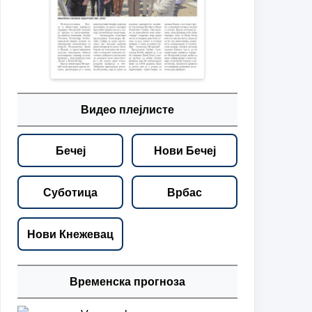
Видео плејлисте
Бечеј
Нови Бечеј
Суботица
Врбас
Нови Кнежевац
Временска прогноза