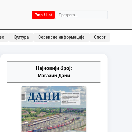
Ћир / Lat
во
Култура
Сервисне информације
Спорт
Најновији број:
Магазин Дани