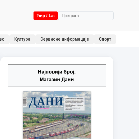
Ћир / Lat
во
Култура
Сервисне информације
Спорт
Најновији број:
Магазин Дани