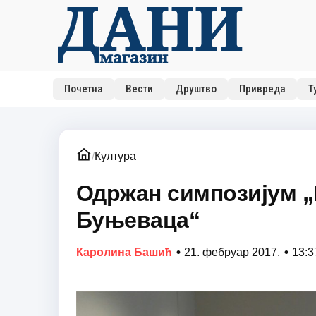
Почетна
Вести
Друштво
Привреда
Т
/
Култура
Одржан симпозијум „
Буњеваца“
•
•
Каролина Башић
21. фебруар 2017.
13:3