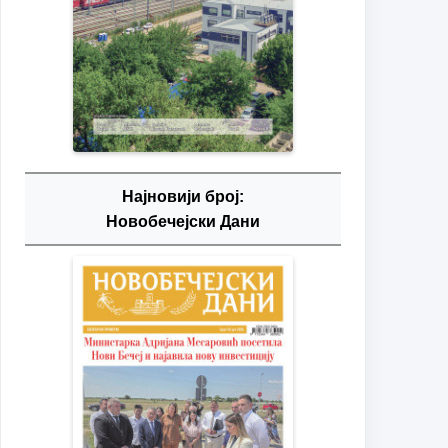
Најновији број:
Новобечејски Дани