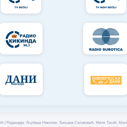
ћ | Редакција: Љубиша Николин, Биљана Селаковић, Миле Тасић, Мали