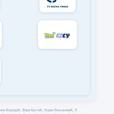
на Војводић, Вера Крстић, Зоран Вељановић, Л.