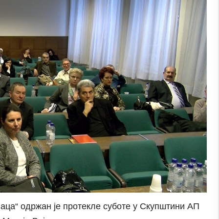
аца“ одржан је протекле суботе у Скупштини АП