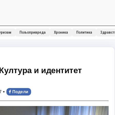
уризам
Пољопривреда
Хроника
Политика
Здравст
Култура и идентитет
•
7
Подели