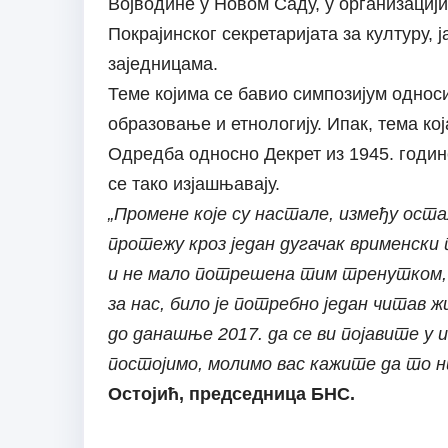
Војводине у Новом Саду, у организациј
Покрајинског секретаријата за културу,
заједницама.
Теме којима се бавио симпозијум односил
образовање и етнологију. Ипак, тема кој
Одредба односно Декрет из 1945. годин
се тако изјашњавају.
„Промене које су настале, између остал
протежу кроз један дугачак врименски п
и не мало потрешена тим тренутком, 
за нас, било је потребно један читав ж
до данашње 2017. да се ви појавите у
постојимо, молимо вас кажите да то ни
Остојић, председница БНС.