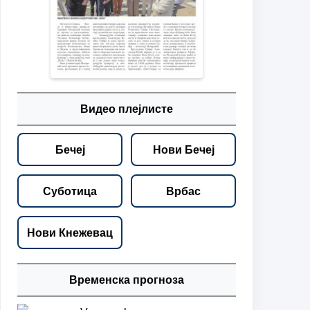
Видео плејлисте
Бечеј
Нови Бечеј
Суботица
Врбас
Нови Кнежевац
Временска прогноза