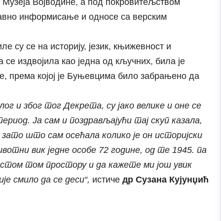
и Музеја Војводине, а под покровитељством
 јавно информисање и односе са верским
е су се на историју, језик, књижевност и
а се издвојила као једна од кључних, била је
е, према којој је Буњевцима било забрањено да
ог и због тог Декрета, су јако велике и оне се
ериод. Ја сам и поздрављајући тај скуп казала,
зато што сам осећала колико је он историјски
ивотни вик једне особе 72 године, од те 1945. па
 истом том простору и да кажете ми још увик
је смило да се деси“,
истиче
др Сузана Кујунџић