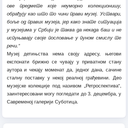
ове предмете које неуморно колекционишу,
обрађују као што то чини прави музеј. Уствари,
боље од правих музеја, јер како знате ситуација
у музејима у Србији је таква да некада баш и не
испуњавају своје пословање у пуном смислу те
речи.“
Музеј детињства нема своју адресу, његови
експонати брижно се чувају у приватном стану
аутора и чекају моменат да, једног дана, сачине
сталну поставку у некој реалној грађевини. Део
музејске колекције под називом „Ретроспектива“,
заинтересовани могу погледати до 3. децембра, у
Савременој галерији Суботица.