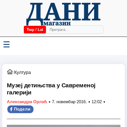
Ћир / Lat
☰
/
Култура
Музеј детињства у Савременој
галерији
•
•
•
Александра Орлић
7. новембар 2016.
12:02
Подели