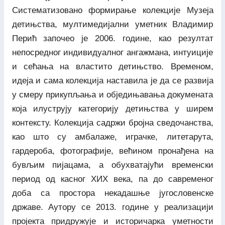
Систематизовано формирање колекције Музеја
детињства, мултимедијални уметник Владимир
Перић започео је 2006. године, као резултат
непосредног индивидуалног ангажмана, интуиције
и сећања на властито детињство. Временом,
идеја и сама колекција наставила је да се развија
у смеру прикупљања и обједињавања докумената
која илуструју категорију детињства у ширем
контексту. Колекција садржи бројна сведочанства,
као што су амбалаже, играчке, литетарута,
гардероба, фотографије, већином пронађена на
бувљим пијацама, а обухватајући временски
период од касног XИX века, па до савременог
доба са простора некадашње југословенске
државе. Аутору се 2013. године у реализацији
пројекта придружује и историчарка уметности