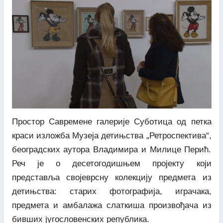
Простор Савремене галерије Суботица од петка
краси изложба Музеја детињства „Ретроспектива“,
београдских аутора Владимира и Милице Перић.
Реч је о десетогодишњем пројекту који
представља својеврсну колекцију предмета из
детињства: старих фотографија, играчака,
предмета и амбалажа слаткиша произвођача из
бивших југословенских република.