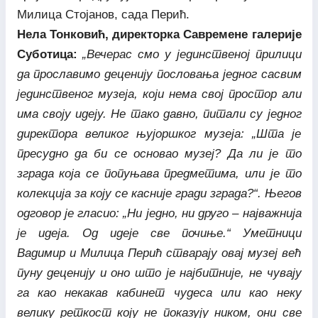
Милица Стојанов, сада Перић.
Нела Тонковић, директорка Савремене галерије
Суботица:
„Вечерас смо у јединственој прилици
да прославимо деценију пословања једног сасвим
јединственог музеја, који нема свој простор али
има своју идеју. Не тако давно, питали су једног
директора великог њујоршког музеја: „Шта је
пресудно да би се основао музеј? Да ли је то
зграда која се попуњава предметима, или је то
колекција за коју се касније гради зграда?“. Његов
одговор је гласио: „Ни једно, ни друго – најважнија
је идеја. Од идеје све почиње.“ Уметници
Вадимир и Милица Перић стварају овај музеј већ
пуну деценију и оно што је најбитније, не чувају
га као некакав кабинет чудеса или као неку
велику реткост коју не показују ником, они све