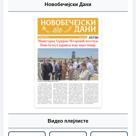
Новобечејски Дани
Видео плејлисте