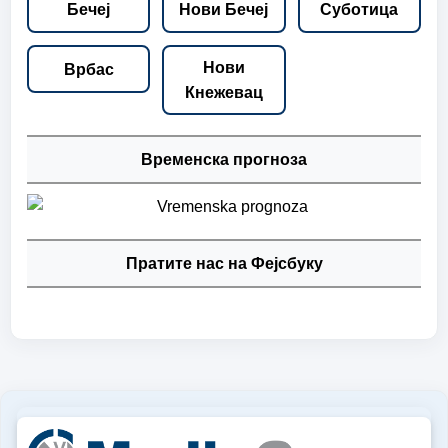
Бечеј
Нови Бечеј
Суботица
Нови
Врбас
Кнежевац
Временска прогноза
Пратите нас на Фејсбуку