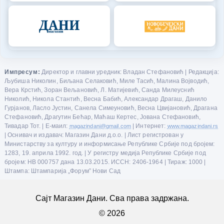
Импресум:
Директор и главни уредник: Владан Стефановић | Редакција:
Љубиша Николин, Биљана Селаковић, Миле Тасић, Малина Војводић,
Вера Крстић, Зоран Вељановић, Л. Матијевић, Санда Милеуснић
Николић, Никола Стантић, Весна Бабић, Александар Драгаш, Данило
Гурјанов, Ласло Јустин, Санела Симеуновић, Весна Цвијановић, Драгана
Стефановић, Драгутин Бећар, Маћаш Кертес, Јована Стефановић,
Тивадар Тот. | Е-маил:
magazindani@gmail.com
| Интернет:
www.magazindani.rs
| Оснивач и издавач: Магазин Дани д.о.о. | Лист регистрован у
Министарству за културу и информисање Републике Србије под бројем:
1283, 19. априла 1992. год. | У регистру медија Републике Србије под
бројем: НВ 000757 дана 13.03.2015. ИССН: 2406-1964 | Тираж: 1000 |
Штампа: Штампарија „Форум” Нови Сад
Сајт Магазин Дани. Сва права задржана.
© 2026