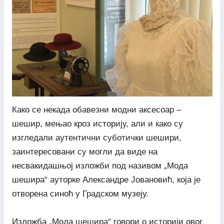
Како се некада обавезни модни аксесоар –
шешир, мењао кроз историју, али и како су
изгледали аутентични суботички шешири,
заинтересовани су могли да виде на
несвакидашњој изложби под називом „Мода
шешира“ ауторке Александре Јовановић, која је
отворена синоћ у Градском музеју.
Изложба „Мода шешира“ говори о историји овог