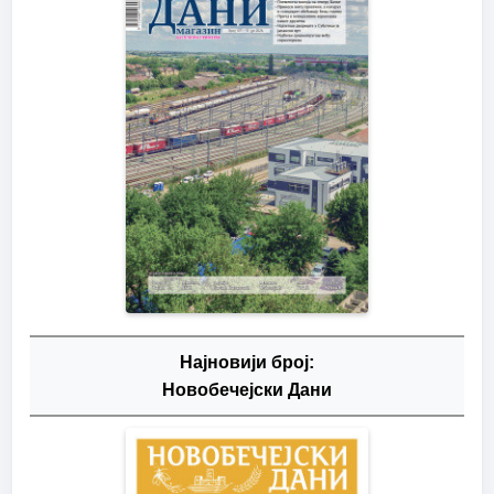
Најновији број:
Новобечејски Дани