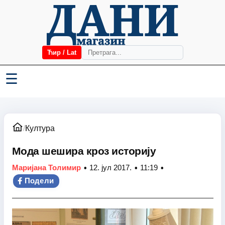
Ћир / Lat
☰
/
Култура
Мода шешира кроз историју
•
•
•
Маријана Толимир
12. јул 2017.
11:19
Подели