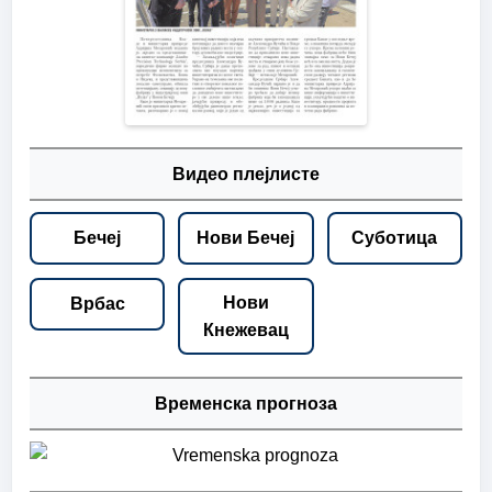
Видео плејлисте
Бечеј
Нови Бечеј
Суботица
Нови
Врбас
Кнежевац
Временска прогноза