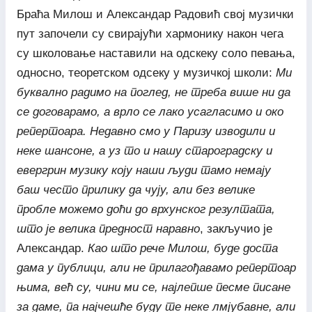
Браћа Милош и Александар Радовић свој музички
пут започели су свирајући хармонику након чега
су школовање наставили на одскеку соло певања,
односно, теоретском одсеку у музичкој школи:
Ми
буквално радимо на поглед, не треба више ни да
се договарамо, а врло се лако усагласимо и око
репертоара. Недавно смо у Паризу изводили и
неке шансоне, а уз то и нашу староградску и
евергрин музику коју наши људи тамо немају
баш често прилику да чују, али без велике
пробле можемо доћи до врхунског резултата,
што је велика предност наравно
, закључио је
Александар.
К
ао што рече Милош, буде доста
дама у публици, али не прилагођавамо репертоар
њима, већ су, чини ми се, најлепше песме писане
за даме, па најчешће буду те неке лмјубавне, али