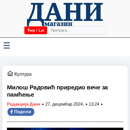
Ћир / Lat
☰
/
Култура
Милош Радовић приредио вече за
памћење
•
•
•
Редакција Дани
27. децембар 2024.
13:24
Подели