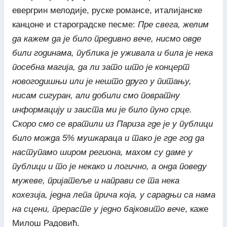
евергрин мелодије, руске романсе, италијанске
канцоне и староградске песме:
Пре свега, желим
да кажем да је било предивно вече, нисмо овде
били годинама, публика је уживала и била је нека
посебна магија, да ли зато што је концерт
новогодишњи или је нешто друго у питању,
нисам сигуран, али добили смо повратну
информацију и заиста ми је било пуно срце.
Скоро смо се вратили из Париза где је у публици
било можда 5% мушкараца и тако је где год да
наступамо широм региона, махом су даме у
публици и то је некако и логично, а онда поведу
мужеве, пријатеље и направи се та нека
кохезија, једна лепа прича која, у сарадњи са нама
на сцени, пр
е
расте у једно бајковито вече
, каже
Милош Радовић.