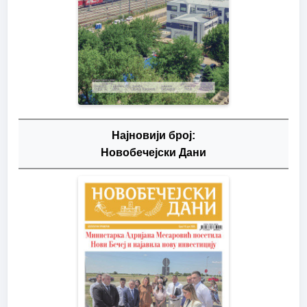
Најновији број:
Новобечејски Дани