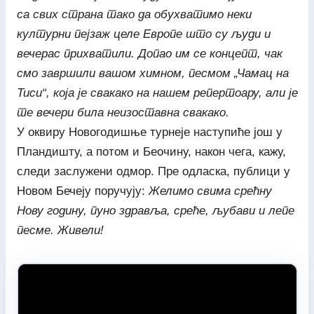
са свих страна тако да обухватимо неки
културни пејзаж целе Европе што су људи и
вечерас прихватили. Допао им се концепт, чак
смо завршили вашом химном, песмом „Чамац на
Тиси“, која је свакако на нашем репертоару, али је
те вечери била неизоставна свакако.
У оквиру Новогодишње турнеје наступиће још у
Пландишту, а потом и Беочину, након чега, кажу,
следи заслужени одмор. Пре одласка, публици у
Новом Бечеју поручују:
Желимо свима с
рећну
Нову годину, пуно здравља, среће, љубави и лепе
песме. Живели!