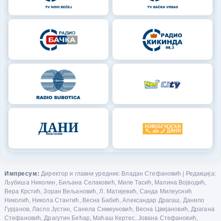
Импресум:
Директор и главни уредник: Владан Стефановић | Редакција:
Љубиша Николин, Биљана Селаковић, Миле Тасић, Малина Војводић,
Вера Крстић, Зоран Вељановић, Л. Матијевић, Санда Милеуснић
Николић, Никола Стантић, Весна Бабић, Александар Драгаш, Данило
Гурјанов, Ласло Јустин, Санела Симеуновић, Весна Цвијановић, Драгана
Стефановић, Драгутин Бећар, Маћаш Кертес, Јована Стефановић,