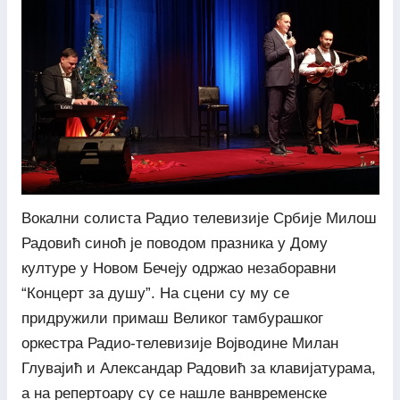
Вокални солиста Радио телевизије Србије Милош
Радовић синоћ је поводом празника у Дому
културе у Новом Бечеју одржао незаборавни
“Концерт за душу”. На сцени су му се
придружили примаш Великог тамбурашког
оркестра Радио-телевизије Војводине Милан
Глувајић и Александар Радовић за клавијатурама,
а на репертоару су се нашле ванвременске