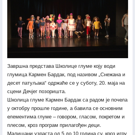
Завршна представа Школице глуме коју води
глумица Кармен Бардак, под називом „Снежана и
десет патуљака“ одржаће се у суботу, 20. маја на
сцени Дечјег позоришта.
Школица глуме Кармен Бардак са радом је почела
у октобру прошле године, а бавила се основним
елементима глуме – говором, гласом, покретом и
плесом, кроз програм прилагођен деци.
Малишани узраста од 5 до 10 година су, кроз игру