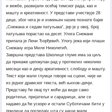
и вежбе, развијали осећај тимског рада, као и
машту и креативност. У представи учествује 28
деце, због чега је и измењен назив познате бајке
„Снежана и седам патуљака“, јер је у овој, број
патуљака порастао на десет. Улога Снежане
припала је Лени Ђорђевић. Улогу јежа који плаши
Снежану игра Миле Николетић.
Завршна представа Школице глуме има за циљ
да прикаже целокупан рад у протеклих неколико
месеци као и дечју креативност, слободу и машту.
Текст који мали глумци говоре на сцени, није ни
из једног драмског текста, већ њихов–дечји.
Представу ће овај пут моћи да виде само
родитељи, пријатељи и сарадници, али се
надамо да ће ускоро и остали Суботичани бити у
прилици да погледају шта су наши мали