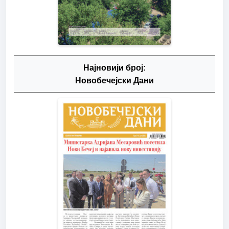
Најновији број:
Новобечејски Дани