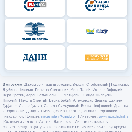
Импресум:
Директор и главни уредник: Владан Стефановић | Редакција:
Љубиша Николин, Биљана Селаковић, Миле Тасић, Малина Војводић,
Вера Крстић, Зоран Вељановић, Л. Матијевић, Санда Милеуснић
Николић, Никола Стантић, Весна Бабић, Александар Драгаш, Данило
Гурјанов, Ласло Јустин, Санела Симеуновић, Весна Цвијановић, Драгана
Стефановић, Драгутин Бећар, Маћаш Кертес, Јована Стефановић,
Тивадар Тот. | Е-маил:
magazindani@gmail.com
| Интернет:
www.magazindani.rs
| Оснивач и издавач: Магазин Дани д.о.о. | Лист регистрован у
Министарству за културу и информисање Републике Србије под бројем: