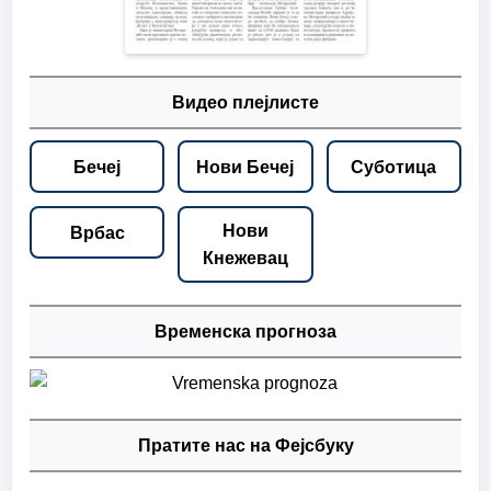
Видео плејлисте
Бечеј
Нови Бечеј
Суботица
Нови
Врбас
Кнежевац
Временска прогноза
Пратите нас на Фејсбуку