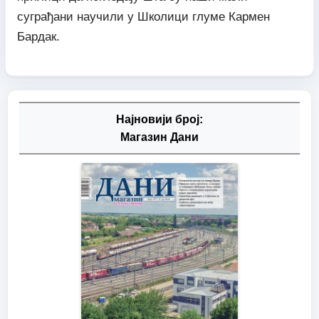
суграђани научили у Школици глуме Кармен
Бардак.
Најновији број:
Магазин Дани