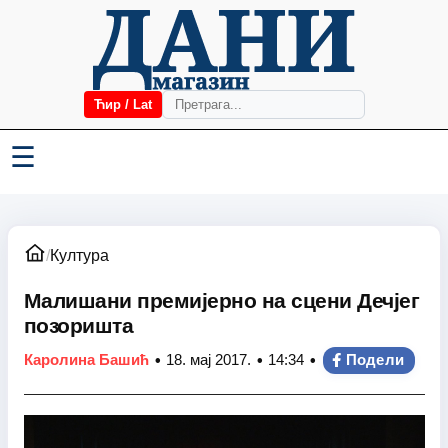
Ћир / Lat
☰
/
Култура
Малишани премијерно на сцени Дечјег
позоришта
•
•
•
Каролина Башић
18. мај 2017.
14:34
Подели