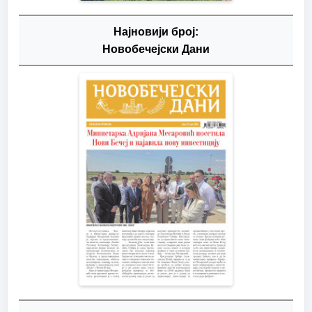
Најновији број:
Новобечејски Дани