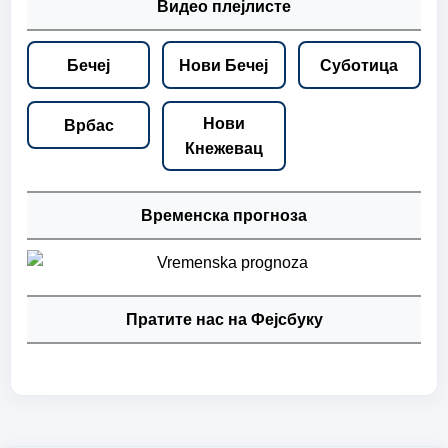
Видео плејлисте
Бечеј
Нови Бечеј
Суботица
Нови
Врбас
Кнежевац
Временска прогноза
Пратите нас на Фејсбуку