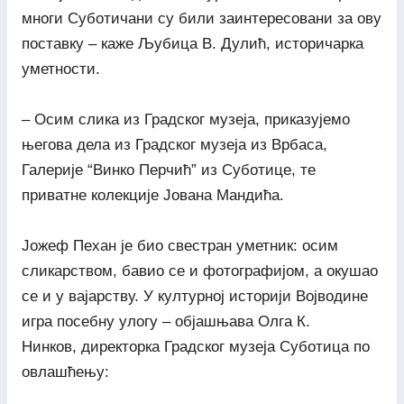
многи Суботичани су били заинтересовани за ову
поставку – каже Љубица В. Дулић, историчарка
уметности.
– Осим слика из Градског музеја, приказујемо
његова дела из Градског музеја из Врбаса,
Галерије “Винко Перчић” из Суботице, те
приватне колекције Јована Мандића.
Јожеф Пехан је био свестран уметник: осим
сликарством, бавио се и фотографијом, а окушао
се и у вајарству. У културној историји Војводине
игра посебну улогу – објашњава Олга К.
Нинков, директорка Градског музеја Суботица по
овлашћењу: