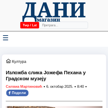
Ћир / Lat
☰
/
Култура
Изложба слика Јожефа Пехана у
Градском музеју
•
•
•
Силвиа Мартиновић
6. октобар 2025.
8:40
Подели