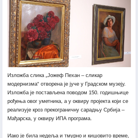
Изложба слика „Јожеф Пехан – сликар
модернизма“ отворена је јуче у Градском музеју.
Изложба је постављена поводом 150. годишњице
рођења овог уметника, а у оквиру пројекта који се
реализује кроз прекограничну сарадњу Србија –
Мађарска, у оквиру ИПА програма.
Иако је била недеља и тмурно и кишовито време,