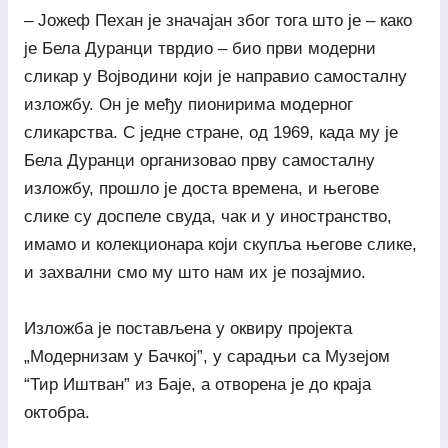
– Јожеф Пехан је значајан због тога што је – како
је Бела Дуранци тврдио – био први модерни
сликар у Војводини који је направио самосталну
изложбу. Он је међу пионирима модерног
сликарства. С једне стране, од 1969, када му је
Бела Дуранци организовао прву самосталну
изложбу, прошло је доста времена, и његове
слике су доспеле свуда, чак и у иностранство,
имамо и колекционара који скупља његове слике,
и захвални смо му што нам их је позајмио.
Изложба је постављена у оквиру пројекта
„Модернизам у Бачкој”, у сарадњи са Музејом
“Тир Иштван” из Баје, а отворена је до краја
октобра.