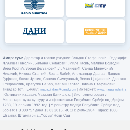
Импресум:
Директор и главни уредник: Владан Стефановић | Редакција:
Љубиша Николин, Биљана Селаковић, Миле Тасић, Малина Војводић,
Вера Крстић, Зоран Вељановић, Л. Матијевић, Санда Милеуснић
Николић, Никола Стантић, Весна Бабић, Александар Драгаш, Данило
Гурјанов, Ласло Јустин, Санела Симеуновић, Весна Цвијановић, Драгана
Стефановић, Драгутин Бећар, Маћаш Кертес, Јована Стефановић,
Тивадар Тот. | Е-маил:
magazindani@gmail.com
| Интернет:
www.magazindani.rs
| Оснивач и издавач: Магазин Дани д.о.о. | Лист регистрован у
Министарству за културу и информисање Републике Србије под бројем:
1283, 19. априла 1992. год. | У регистру медија Републике Србије под
бројем: НВ 000757 дана 13.03.2015. ИССН: 2406-1964 | Тираж: 1000 |
Штампа: Штампарија „Форум” Нови Сад