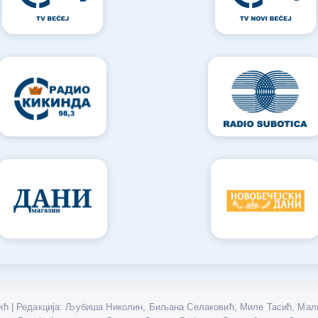
ћ | Редакција: Љубиша Николин, Биљана Селаковић, Миле Тасић, Мали