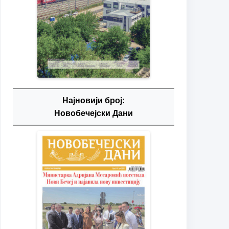
Најновији број:
Новобечејски Дани