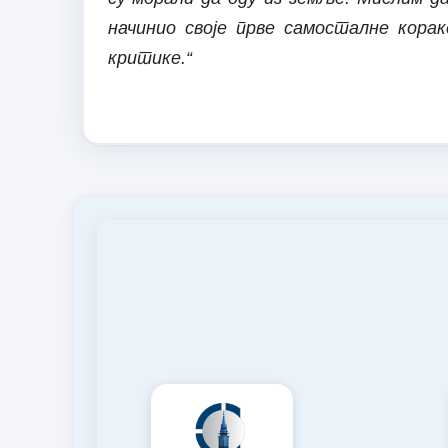
начинио своје прве самосталне корак
критике.“