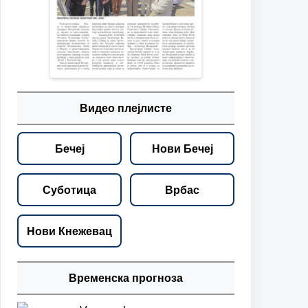
Видео плејлисте
Бечеј
Нови Бечеј
Суботица
Врбас
Нови Кнежевац
Временска прогноза