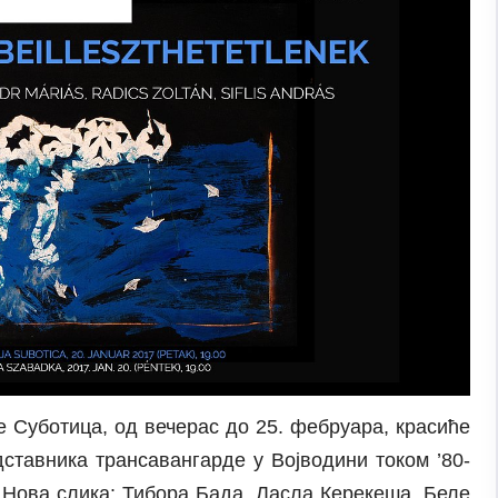
 Суботица, од вечерас до 25. фебруара, красиће
ставника трансавангарде у Војводини током ’80-
 Нова слика: Тибора Бада, Ласла Керекеша, Беле