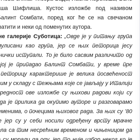
аша Шифлиша. Кустос изложбе под називом
Балинт Сомбати, поред ког ће се на свечаном
атити и неки од поменутих аутора.
не галерије Суботица:
„Овде је у питању група
улисани као група, јер се њих петорица јесу
нички иступали. То је било сасвим различито од
ојој је припадао Балинт Сомбати, у време пре
 петорицу карактерише је велика посвећеност
вим у складу с тежњама које се јављају у Италији
вредност ове изложбе су њихови радови који су
да је прилика да окупимо ауторе и разговарамо
менима, о почецима њиховог рада. За њих су ’80
 јер су у себи носили одређену врсту мрачне
ела са тим несрећним временом и чињеницом да
су морали да оду, јер то није избор неког ко је