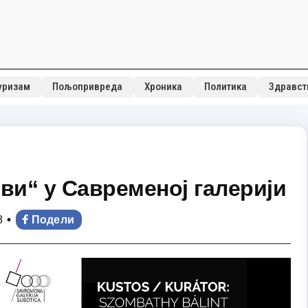
уризам
Пољопривреда
Хроника
Политика
Здравст
и“ у Савременој галерији
•
8
Подели