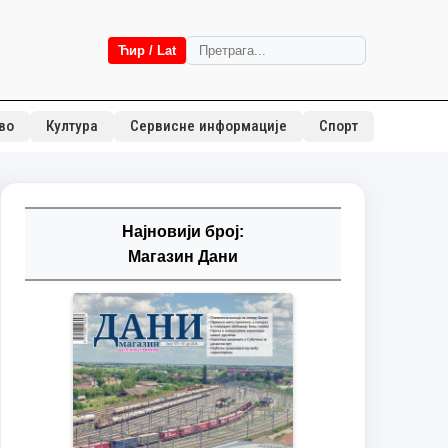
Ћир / Lat
во
Култура
Сервисне информације
Спорт
Најновији број:
Магазин Дани