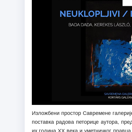
Изложбени простор Савремене галерије
поставка радова петорице аутора, пред
их година XX века и уметничког правца