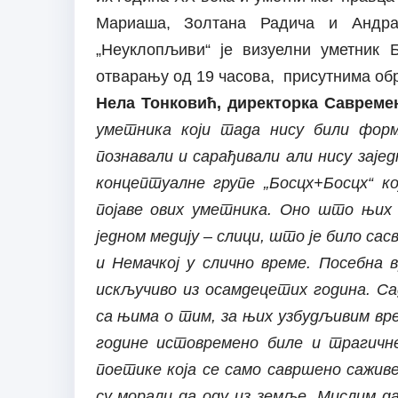
Мариаша, Золтана Радича и Андр
„Неуклопљиви“ је визуелни уметник 
отварању од 19 часова, присутнима обр
Нела Тонковић, директорка Савреме
уметника који тада нису били форм
познавали и сарађивали али нису зајед
концептуалне групе „
Босцх
+
Босцх“ к
појаве ових уметника. Оно што њих
једном медију – слици, што је било сас
и Немачкој у слично време. Посебна 
искључиво из осамдецетих година. Са
са њима о тим, за њих узбудљивим вре
године истовремено биле и трагичне
поетике која се само савршено сажив
су морали да оду из земље. Мислим да 