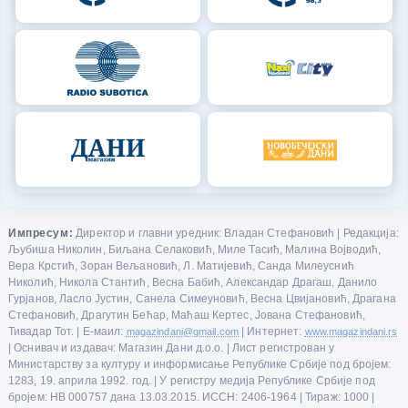
Импресум:
Директор и главни уредник: Владан Стефановић | Редакција:
Љубиша Николин, Биљана Селаковић, Миле Тасић, Малина Војводић,
Вера Крстић, Зоран Вељановић, Л. Матијевић, Санда Милеуснић
Николић, Никола Стантић, Весна Бабић, Александар Драгаш, Данило
Гурјанов, Ласло Јустин, Санела Симеуновић, Весна Цвијановић, Драгана
Стефановић, Драгутин Бећар, Маћаш Кертес, Јована Стефановић,
Тивадар Тот. | Е-маил:
magazindani@gmail.com
| Интернет:
www.magazindani.rs
| Оснивач и издавач: Магазин Дани д.о.о. | Лист регистрован у
Министарству за културу и информисање Републике Србије под бројем:
1283, 19. априла 1992. год. | У регистру медија Републике Србије под
бројем: НВ 000757 дана 13.03.2015. ИССН: 2406-1964 | Тираж: 1000 |