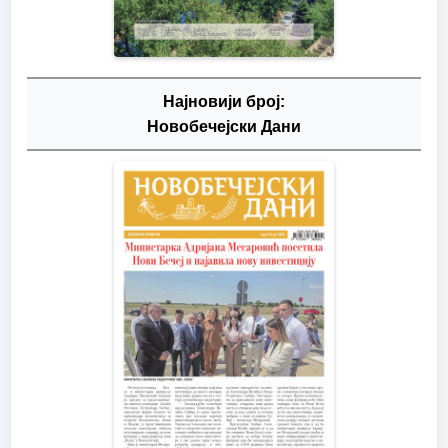
Најновији број:
Новобечејски Дани