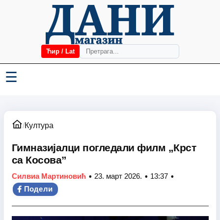
Ћир / Lat
☰
/
Култура
Гимназијалци погледали филм „Крст
са Косова”
•
•
•
Силвиа Мартиновић
23. март 2026.
13:37
Подели