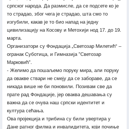
српског народа. Да размисле, да се подсете ко је
то страдао, због чега је страдао, шта смо то
изгубили, какав је то био напад на једну
цивилизацију на Косову и Метохији нод 17. до 19.
марта.
Организатори су Фондација „Светозар Милетић“ –
огранак Суботица, и Гимназија ”Светозар
Марковић”.
- Желимо да пошаљемо поруку мира, али поруку
да овакве ствари не смеју да се забораве, да се
никада више не би поновили. Позивам све да
прате рад Фондације, јер оваква дешавања су
важна да се очува наш српски идентитет и
култура сећања.
Ова пројекција и трибина су били увертира у
Дане ратног филма и инвалидитета, који почиње