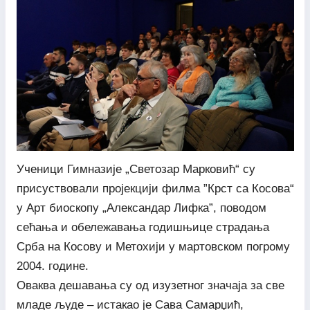
Ученици Гимназије „Светозар Марковић“ су
присуствовали пројекцији филма ”Крст са Косова“
у Арт биоскопу „Александар Лифка”, поводом
сећања и обележавања годишњице страдања
Срба на Косову и Метохији у мартовском погрому
2004. године.
Оваква дешавања су од изузетног значаја за све
младе људе – истакао је Сава Самарџић,