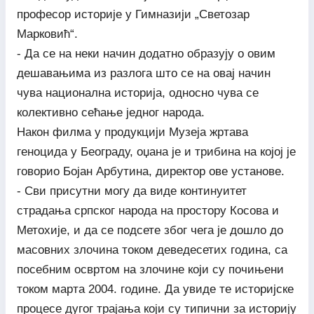
професор историје у Гимназији „Светозар
Марковић“.
- Да се на неки начин додатно образују о овим
дешавањима из разлога што се на овај начин
чува национална историја, односно чува се
колективно сећање једног народа.
Након филма у продукцији Музеја жртава
геноцида у Београду, оџана је и трибина на којој је
говорио Бојан Арбутина, директор ове установе.
- Сви присутни могу да виде континуитет
страдања српског народа на простору Косова и
Метохије, и да се подсете због чега је дошло до
масовних злочина током деведесетих година, са
посебним освртом на злочине који су почињени
током марта 2004. године. Да увиде те историјске
процесе дугог трајања који су типични за историју