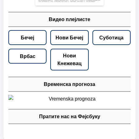
Видео плејлисте
Бечеј
Нови Бечеј
Суботица
Нови
Врбас
Кнежевац
Временска прогноза
Пратите нас на Фејсбуку