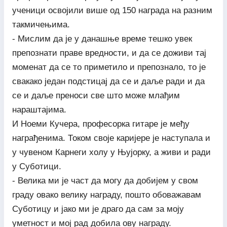
ученици освојили више од 150 награда на разним
такмичењима.
- Мислим да је у данашње време тешко увек
препознати праве вредности, и да се доживи тај
моменат да се то приметило и препознало, то је
свакако један подстицај да се и даље ради и да
се и даље преноси све што може млађим
нараштајима.
И Ноеми Кучера, професорка гитаре је међу
награђенима. Током своје каријере је наступала и
у чувеном Карнеги холу у Њујорку, а живи и ради
у Суботици.
- Велика ми је част да могу да добијем у свом
граду овако велику награду, пошто обоважавам
Суботицу и јако ми је драго да сам за моју
уметност и мој рад добила ову награду.