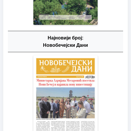
Најновији број:
Новобечејски Дани