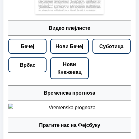
Видео плејлисте
Бечеј
Нови Бечеј
Суботица
Нови
Врбас
Кнежевац
Временска прогноза
Пратите нас на Фејсбуку