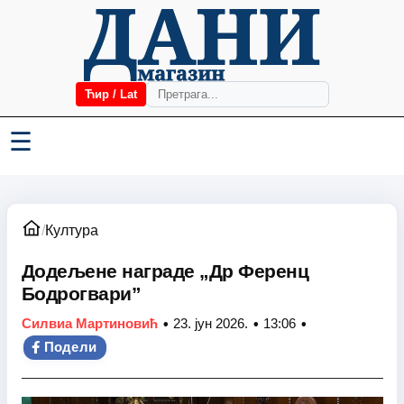
Ћир / Lat
☰
/
Култура
Додељене награде „Др Ференц
Бодрогвари”
•
•
•
Силвиа Мартиновић
23. јун 2026.
13:06
Подели