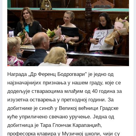
Награда „Др Ференц Бодрогвари” је једно од
најзначајнијих признања у нашем граду, које се
додељује ствараоцима млађим од 40 година за
изузетна остварења у претходној години. За
добитнике је синоћ у Великој већници Градске
куће уприличено свечано уручење. Једна од
добитница је Тара Глончак Карапанџић,
професорка клавира у Музичкој школи, чији су