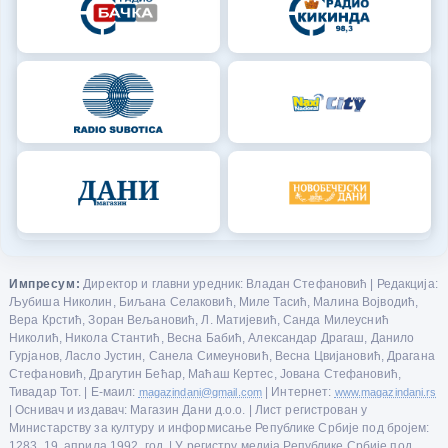
Импресум:
Директор и главни уредник: Владан Стефановић | Редакција:
Љубиша Николин, Биљана Селаковић, Миле Тасић, Малина Војводић,
Вера Крстић, Зоран Вељановић, Л. Матијевић, Санда Милеуснић
Николић, Никола Стантић, Весна Бабић, Александар Драгаш, Данило
Гурјанов, Ласло Јустин, Санела Симеуновић, Весна Цвијановић, Драгана
Стефановић, Драгутин Бећар, Маћаш Кертес, Јована Стефановић,
Тивадар Тот. | Е-маил:
magazindani@gmail.com
| Интернет:
www.magazindani.rs
| Оснивач и издавач: Магазин Дани д.о.о. | Лист регистрован у
Министарству за културу и информисање Републике Србије под бројем:
1283, 19. априла 1992. год. | У регистру медија Републике Србије под