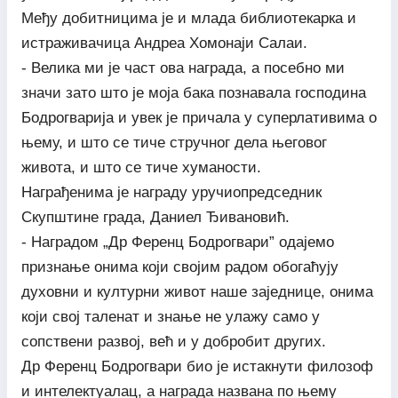
Међу добитницима је и млада библиотекарка и
истраживачица Андреа Хомонаји Салаи.
- Велика ми је част ова награда, а посебно ми
значи зато што је моја бака познавала господина
Бодрогварија и увек је причала у суперлативима о
њему, и што се тиче стручног дела његовог
живота, и што се тиче хуманости.
Награђенима је награду уручиопредседник
Скупштине града, Даниел Ђивановић.
- Наградом „Др Ференц Бодрогвари” одајемо
признање онима који својим радом обогаћују
духовни и културни живот наше заједнице, онима
који свој таленат и знање не улажу само у
сопствени развој, већ и у добробит других.
Др Ференц Бодрогвари био је истакнути филозоф
и интелектуалац, а награда названа по њему