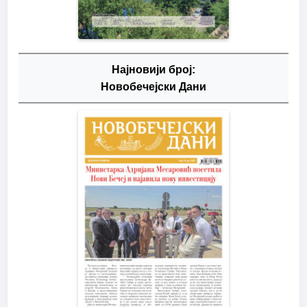
Најновији број:
Новобечејски Дани