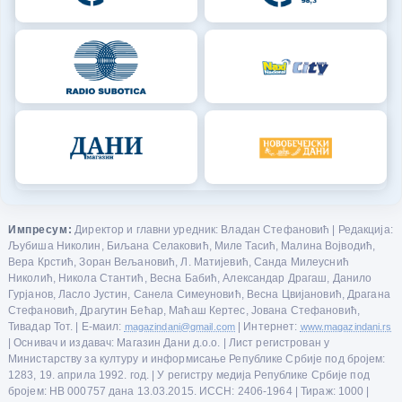
Импресум:
Директор и главни уредник: Владан Стефановић | Редакција:
Љубиша Николин, Биљана Селаковић, Миле Тасић, Малина Војводић,
Вера Крстић, Зоран Вељановић, Л. Матијевић, Санда Милеуснић
Николић, Никола Стантић, Весна Бабић, Александар Драгаш, Данило
Гурјанов, Ласло Јустин, Санела Симеуновић, Весна Цвијановић, Драгана
Стефановић, Драгутин Бећар, Маћаш Кертес, Јована Стефановић,
Тивадар Тот. | Е-маил:
magazindani@gmail.com
| Интернет:
www.magazindani.rs
| Оснивач и издавач: Магазин Дани д.о.о. | Лист регистрован у
Министарству за културу и информисање Републике Србије под бројем:
1283, 19. априла 1992. год. | У регистру медија Републике Србије под
бројем: НВ 000757 дана 13.03.2015. ИССН: 2406-1964 | Тираж: 1000 |