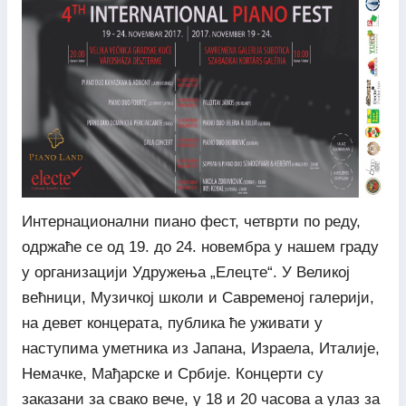
Интернационални пиано фест, четврти по реду,
одржаће се од 19. до 24. новембра у нашем граду
у организацији Удружења „Елецте“. У Великој
већници, Музичкој школи и Савременој галерији,
на девет концерата, публика ће уживати у
наступима уметника из Јапана, Израела, Италије,
Немачке, Мађарске и Србије. Концерти су
заказани за свако вече, у 18 и 20 часова а улаз за