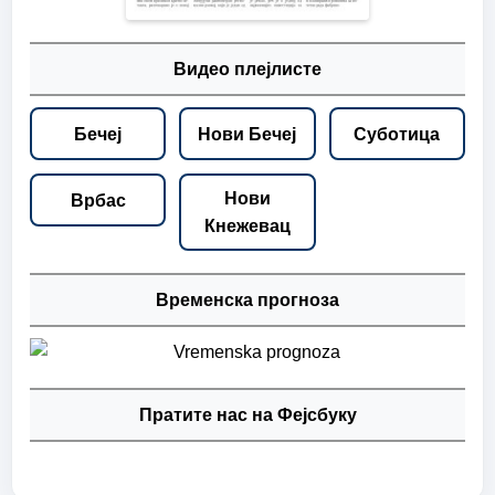
Видео плејлисте
Бечеј
Нови Бечеј
Суботица
Нови
Врбас
Кнежевац
Временска прогноза
Пратите нас на Фејсбуку