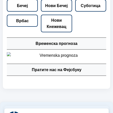
Бечеј
Нови Бечеј
Суботица
Нови
Врбас
Кнежевац
Временска прогноза
Пратите нас на Фејсбуку