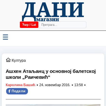
Ћир / Lat
☰
/
Култура
Ашхен Атаљанц у основној балетској
школи „Раичевић“
•
•
•
Каролина Башић
24. новембар 2016.
13:58
Подели