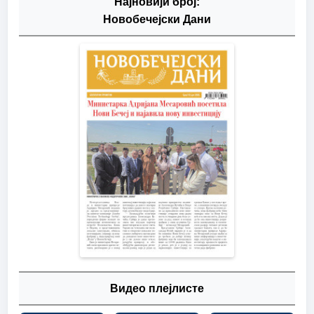
Најновији број:
Новобечејски Дани
Видео плејлисте