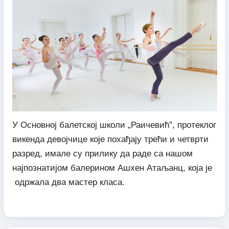
У Основној балетској школи „Раичевић”, протеклог
викенда девојчице које похађају трећи и четврти
разред, имале су прилику да раде са нашом
најпознатијом балерином Ашхен Атаљанц, која је
одржала два мастер класа.