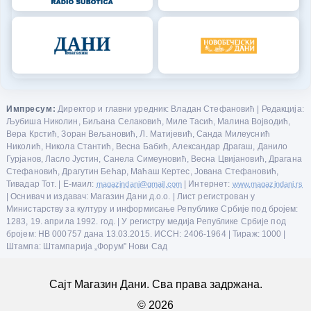
Импресум:
Директор и главни уредник: Владан Стефановић | Редакција:
Љубиша Николин, Биљана Селаковић, Миле Тасић, Малина Војводић,
Вера Крстић, Зоран Вељановић, Л. Матијевић, Санда Милеуснић
Николић, Никола Стантић, Весна Бабић, Александар Драгаш, Данило
Гурјанов, Ласло Јустин, Санела Симеуновић, Весна Цвијановић, Драгана
Стефановић, Драгутин Бећар, Маћаш Кертес, Јована Стефановић,
Тивадар Тот. | Е-маил:
magazindani@gmail.com
| Интернет:
www.magazindani.rs
| Оснивач и издавач: Магазин Дани д.о.о. | Лист регистрован у
Министарству за културу и информисање Републике Србије под бројем:
1283, 19. априла 1992. год. | У регистру медија Републике Србије под
бројем: НВ 000757 дана 13.03.2015. ИССН: 2406-1964 | Тираж: 1000 |
Штампа: Штампарија „Форум” Нови Сад
Сајт Магазин Дани. Сва права задржана.
© 2026