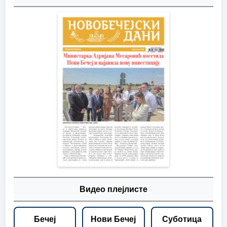
Видео плејлисте
Бечеј
Нови Бечеј
Суботица