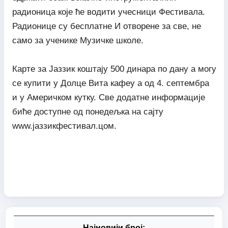
радионица које ће водити учесници Фестивала.
Радионице су бесплатне И отворене за све, не
само за ученике Музичке школе.
Карте за Јаззик коштају 500 динара по дану а могу
се купити у Долце Вита кафеу а од 4. септембра
и у Америчком кутку. Све додатне информације
биће доступне од понедељка на сајту
www.јаззикфестивал.цом.
Најновији број: