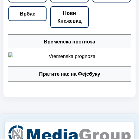
Нови
Врбас
Кнежевац
Временска прогноза
Пратите нас на Фејсбуку