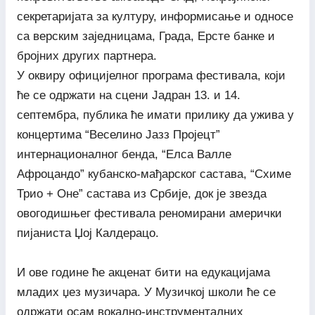
секретаријата за културу, информисање и односе
са верским заједницама, Града, Ерсте банке и
бројних других партнера.
У оквиру официјелног програма фестивала, који
ће се одржати на сцени Јадран 13. и 14.
септембра, публика ће имати прилику да ужива у
концертима “Веселино Јазз Пројецт”
интернационалног бенда, “Елса Валле
Афроцандо” кубанско-мађарског састава, “Схиме
Трио + Оне” састава из Србије, док је звезда
овогодишњег фестивала реномирани амерички
пијаниста Џој Калдерацо.
И ове године ће акценат бити на едукацијама
младих џез музичара. У Музичкој школи ће се
одржати осам вокално-инструменталних