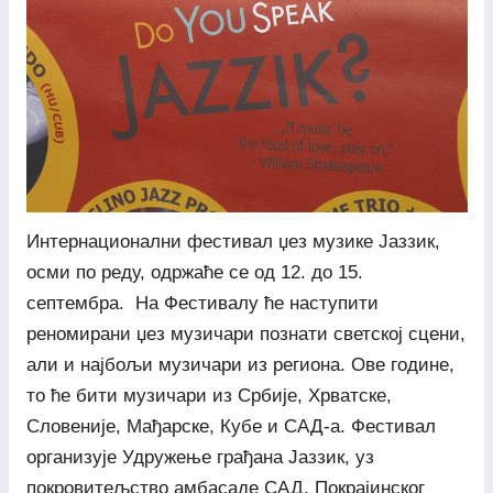
Интернационални фестивал џез музике Јаззик,
осми по реду, одржаће се од 12. до 15.
септембра. На Фестивалу ће наступити
реномирани џез музичари познати светској сцени,
али и најбољи музичари из региона. Ове године,
то ће бити музичари из Србије, Хрватске,
Словеније, Мађарске, Кубе и САД-а. Фестивал
организује Удружење грађана Јаззик, уз
покровитељство амбасаде САД, Покрајинског