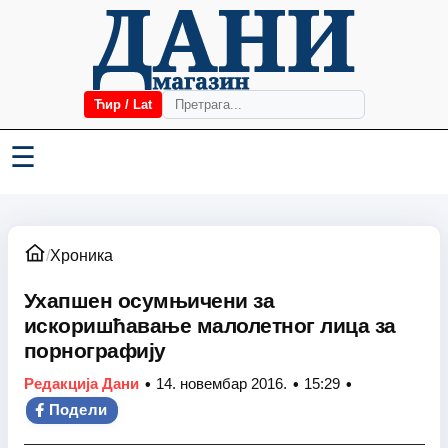
Ћир / Lat
☰
/
Хроника
Ухапшен осумњичени за
искоришћавање малолетног лица за
порнографију
•
•
•
Редакција Дани
14. новембар 2016.
15:29
Подели