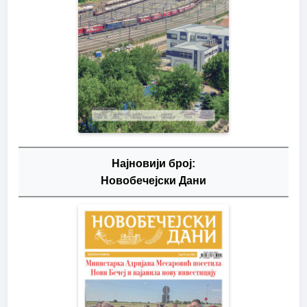
Најновији број:
Новобечејски Дани