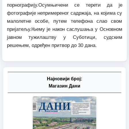
порнографију.Осумњичени се терети да је
фотографије непримереног садржаја, на којима су
малолетне особе, путем телефона слао свом
пријатељу.Њему је након саслушања у Основном
јавном тужилаштву у Суботици, судским
решењем, одређен притвор до 30 дана.
Најновији број:
Магазин Дани