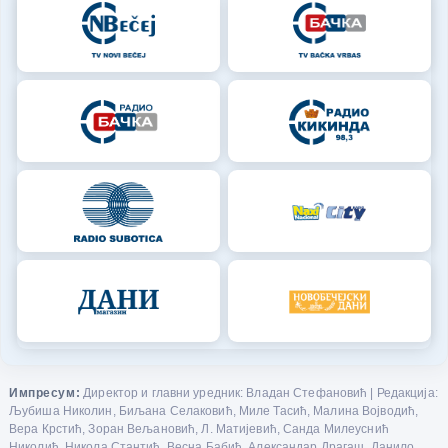
Импресум:
Директор и главни уредник: Владан Стефановић | Редакција:
Љубиша Николин, Биљана Селаковић, Миле Тасић, Малина Војводић,
Вера Крстић, Зоран Вељановић, Л. Матијевић, Санда Милеуснић
Николић, Никола Стантић, Весна Бабић, Александар Драгаш, Данило