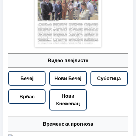
Видео плејлисте
Бечеј
Нови Бечеј
Суботица
Нови
Врбас
Кнежевац
Временска прогноза