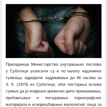
Припадници Министарства унутрашњих послова
у Суботици ухапсили су и по налогу надлежног
тужиоца, одредили задржавање до 48 часова за
З. К. (1974) из Суботице, због постојања основа
сумње да је извршио кривично дело приказивање,
прибављање и поседовање порнографског
материјала и искоришћавање малолетног лица за