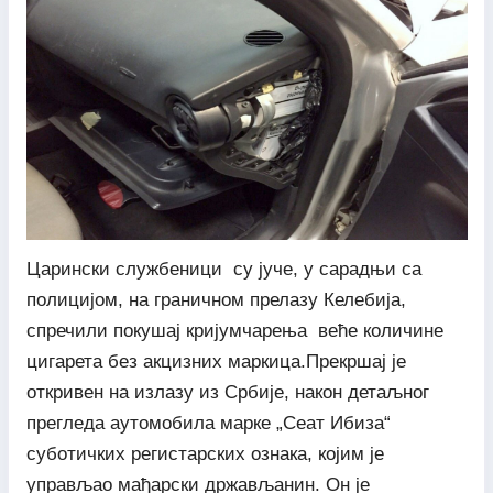
Царински службеници су јуче, у сарадњи са
полицијом, на граничном прелазу Келебија,
спречили покушај кријумчарења веће количине
цигарета без акцизних маркица.Прекршај је
откривен на излазу из Србије, након детаљног
прегледа аутомобила марке „Сеат Ибиза“
суботичких регистарских ознака, којим је
управљао мађарски држављанин. Он је