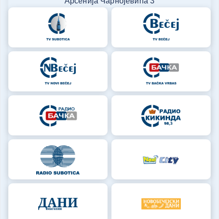
Арсенија Чарнојевића 3