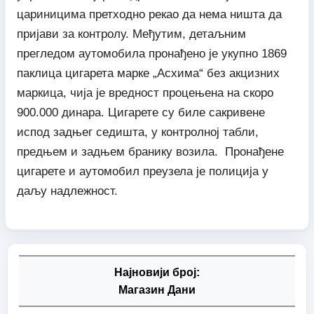
цариницима претходно рекао да нема ништа да
пријави за контролу. Међутим, детаљним
прегледом аутомобила пронађено је укупно 1869
паклица цигарета марке „Асхима“ без акцизних
маркица, чија је вредност процењена на скоро
900.000 динара. Цигарете су биле сакривене
испод задњег седишта, у контролној табли,
предњем и задњем бранику возила. Пронађене
цигарете и аутомобил преузела је полиција у
даљу надлежност.
Најновији број:
Магазин Дани