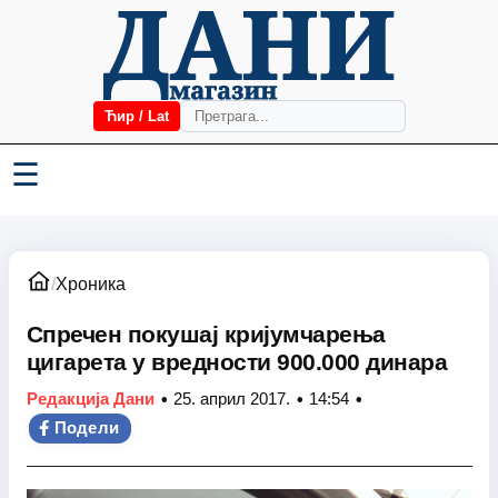
Ћир / Lat
☰
/
Хроника
Спречен покушај кријумчарења
цигарета у вредности 900.000 динара
•
•
•
Редакција Дани
25. април 2017.
14:54
Подели