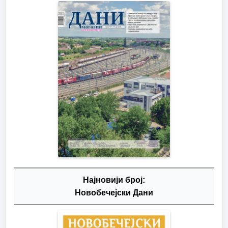
Најновији број:
Новобечејски Дани