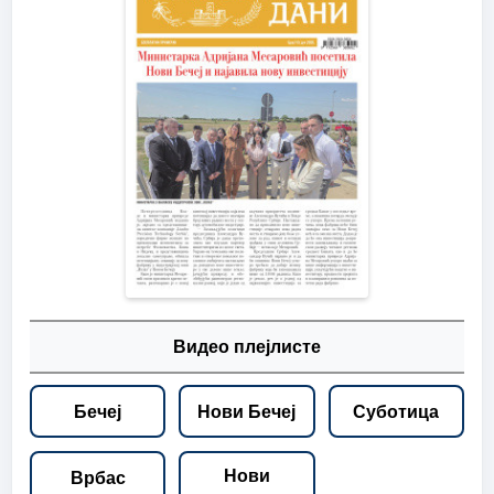
Видео плејлисте
Бечеј
Нови Бечеј
Суботица
Нови
Врбас