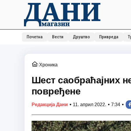
Почетна
Вести
Друштво
Привреда
Т
/
Хроника
Шест саобраћајних не
повређене
•
•
•
Редакција Дани
11. април 2022.
7:34