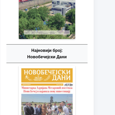
Најновији број:
Новобечејски Дани