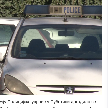
учју Полицијске управе у Суботици догодило се