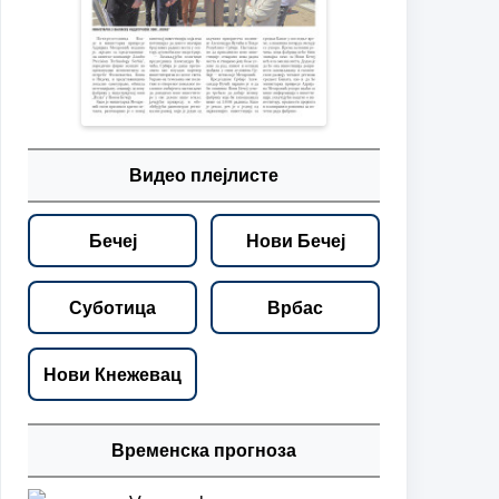
Видео плејлисте
Бечеј
Нови Бечеј
Суботица
Врбас
Нови Кнежевац
Временска прогноза