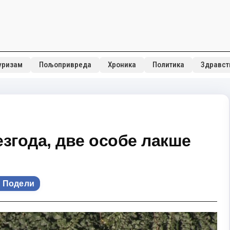
уризам
Пољопривреда
Хроника
Политика
Здравст
згода, две особе лакше
Подели