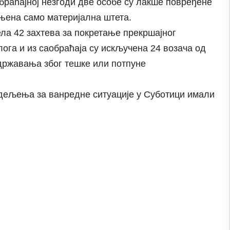
обраћајној незгоди две особе су лакше повређене
ињена само материјална штета.
ела 42 захтева за покретање прекршајног
лога и из саобраћаја су искључена 24 возача од
адржавања због тешке или потпуне
дељења за ванредне ситуације у Суботици имали