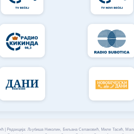
ћ | Редакција: Љубиша Николин, Биљана Селаковић, Миле Тасић, Мали