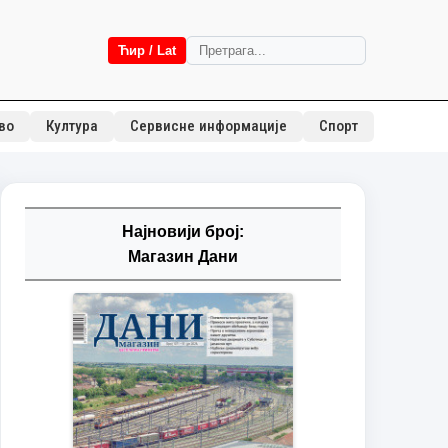
Ћир / Lat
во
Култура
Сервисне информације
Спорт
Најновији број:
Магазин Дани