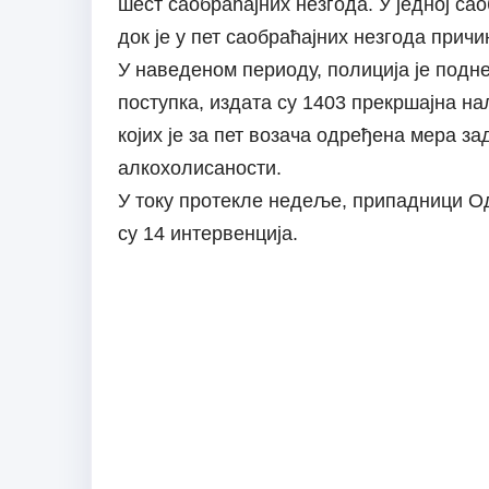
шест саобраћајних незгода. У једној са
док је у пет саобраћајних незгода прич
У наведеном периоду, полиција је подн
поступка, издата су 1403 прекршајна на
којих је за пет возача одређена мера з
алкохолисаности.
У току протекле недеље, припадници О
су 14 интервенција.